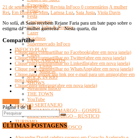
Exposição
21 de setembro de 2022
Revista InFoco
0 comentários
A mulher
Feiras
Rei
,
Em Busca de Mim
,
Larissa Luz
,
Saia Justa
,
Viola Davis
Festa
Gastronomia
No sofá, as Saias recebem Rejane Faria para um bate papo sobre o
Infoco Talks & Eventos
estigma da “mulher guerreira” Nesta quarta, dia
Lazer
Natalinos
Compartilhe
Supermercado InFoco
INFOCO PLAY
Clique para compartilhar no Facebook(abre em nova janela)
Clipes
Clique para compartilhar no Twitter(abre em nova janela)
LANÇAMENTOS
Clique para compartilhar no LinkedIn(abre em nova janela)
Livros
Clique para compartilhar no WhatsApp(abre em nova janela)
Músicas
Clique para enviar um link por e-mail para um amigo(abre em
ROCK IN RIO
nova janela)
SHOWS
Clique para imprimir(abre em nova janela)
Streaming Infoco
THE TOWN
YouTube
Ler mais
INFOCO SERTANEJO
Página 1 de 1
1
LUCIANO CAMARGO – GOSPEL
ZEZÉ DI CAMARGO – RÚSTICO
TURISMO
ÚLTIMAS POSTAGENS
Quem Somos- FALE CONOSCO
Alexandre David celebra sucesso em Coração Acelerado e