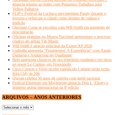
anuncia retorno ao teatro com Pequenos Trabalhos para
Velhos Palhaços
FLIP e Festival da Cachaça movimentam Paraty durante o
inverno e reforçam a cidade como destino de cultura e
tradição
Otaviano Costa se encontra com Will Smith em momento de
descontração
Oficinas gratuitas no Museu Nacional apresentam o processo
criativo do artista Vik Muniz
Will Smith é atração principal da Expert XP 2026
Ludmilla apresenta “Fragmentos: A Experiência” com Xamã,
Duquesa e Ajuliacosta no Qualistage
Belo apresenta clássicos de seu repertório romântico em show
no resort Le Canton, em Teresópolis
Circo Crescer e Viver recebe espetáculo Cabaret nesta sexta-
feira (24), às 20h
Djavan celebra 50 anos de carreira com turnê nacional
Festival Elemento em Movimento anuncia Don L, Ebony e
primeiro artista internacional da 8ª edição
ARQUIVOS – ANOS ANTERIORES
ARQUIVOS
–