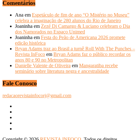
ANOS
Comentários
ANTERIORES
Ana
em
Espetáculo de fim de ano “O Mistério no Museu”
celebra a imaginação de 280 alunos do Rio de Janeiro
Joaninha
em
Zezé Di Camargo & Luciano celebram o Dia
dos Namorados no Espaço Unimed
Joaninha
em
Festa do Peão de Americana 2026 promete
edição histórica
Bryan Adams traz ao Brasil a turnê Roll With The Punches –
Revista InFoco
em
Bryan Adams faz o público recordar os
anos 80 e 90 no Metropolitan
Danielle Valente de Oliveira
em
Mangaratiba recebe
seminário sobre literatura negra e ancestralidade
Fale Conosco
redacaorevistainfocorj@gmail.com
Copyright © 2026
REVISTA INFOCO
. Todos os direitos