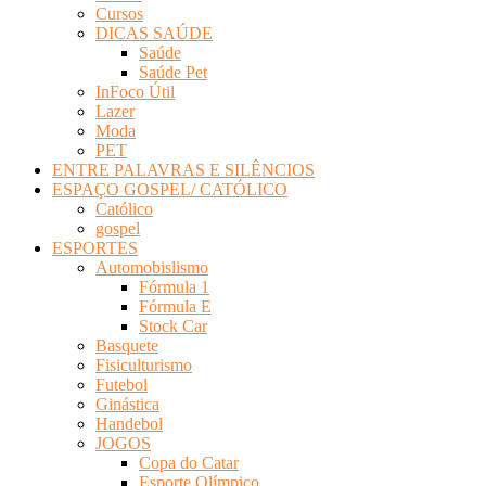
Cursos
DICAS SAÚDE
Saúde
Saúde Pet
InFoco Útil
Lazer
Moda
PET
ENTRE PALAVRAS E SILÊNCIOS
ESPAÇO GOSPEL/ CATÓLICO
Católico
gospel
ESPORTES
Automobislismo
Fórmula 1
Fórmula E
Stock Car
Basquete
Fisiculturismo
Futebol
Ginástica
Handebol
JOGOS
Copa do Catar
Esporte Olímpico