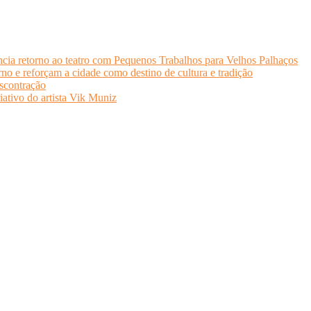
cia retorno ao teatro com Pequenos Trabalhos para Velhos Palhaços
o e reforçam a cidade como destino de cultura e tradição
scontração
iativo do artista Vik Muniz