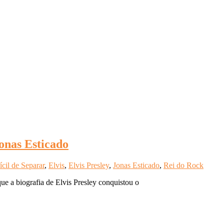
onas Esticado
ícil de Separar
,
Elvis
,
Elvis Presley
,
Jonas Esticado
,
Rei do Rock
ue a biografia de Elvis Presley conquistou o