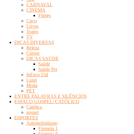
CARNAVAL
CINEMA
Filmes
Circo
Livros
Teatro
TV
DICAS DIVERSAS
Beleza
Cursos
DICAS SAÚDE
Saúde
Saúde Pet
InFoco Útil
Lazer
Moda
PET
ENTRE PALAVRAS E SILÊNCIOS
ESPAÇO GOSPEL/ CATÓLICO
Católico
gospel
ESPORTES
Automobislismo
Fórmula 1
Fórmula E