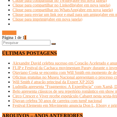
Clique para compartilhar no Twitter(abre em nova janela)
Clique para compartilhar no LinkedIn(abre em nova janela)
Clique para compartilhar no WhatsApp(abre em nova janela)
Clique para enviar um link por e-mail para um amigo(abre em n
Clique para imprimir(abre em nova janela)
Ler mais
Página 1 de 1
1
ÚLTIMAS POSTAGENS
Alexandre David celebra sucesso em Coração Acelerado e anun
FLIP e Festival da Cachaça movimentam Paraty durante o invern
Otaviano Costa se encontra com Will Smith em momento de de
Oficinas gratuitas no Museu Nacional apresentam o processo cr
Will Smith é atração principal da Expert XP 2026
Ludmilla apresenta “Fragmentos: A Experiência” com Xamã, Du
Belo apresenta clássicos de seu repertório romântico em show 
Circo Crescer e Viver recebe espetáculo Cabaret nesta sexta-fei
Djavan celebra 50 anos de carreira com turnê nacional
Festival Elemento em Movimento anuncia Don L, Ebony e primeir
ARQUIVOS – ANOS ANTERIORES