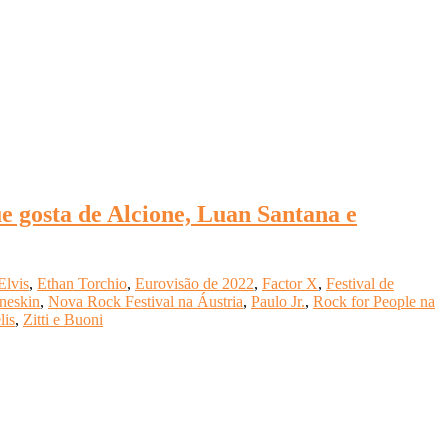
e gosta de Alcione, Luan Santana e
Elvis
,
Ethan Torchio
,
Eurovisão de 2022
,
Factor X
,
Festival de
neskin
,
Nova Rock Festival na Áustria
,
Paulo Jr.
,
Rock for People na
lis
,
Zitti e Buoni