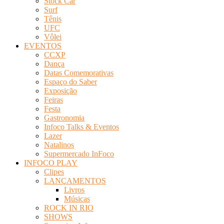
Stock Car
Surf
Tênis
UFC
Vôlei
EVENTOS
CCXP
Dança
Datas Comemorativas
Espaço do Saber
Exposição
Feiras
Festa
Gastronomia
Infoco Talks & Eventos
Lazer
Natalinos
Supermercado InFoco
INFOCO PLAY
Clipes
LANÇAMENTOS
Livros
Músicas
ROCK IN RIO
SHOWS