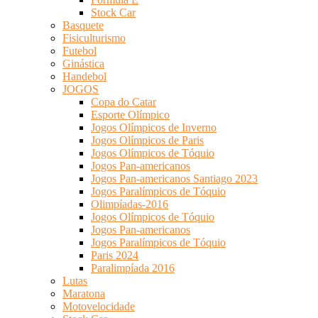
Stock Car
Basquete
Fisiculturismo
Futebol
Ginástica
Handebol
JOGOS
Copa do Catar
Esporte Olímpico
Jogos Olímpicos de Inverno
Jogos Olímpicos de Paris
Jogos Olímpicos de Tóquio
Jogos Pan-americanos
Jogos Pan-americanos Santiago 2023
Jogos Paralímpicos de Tóquio
Olimpíadas-2016
Jogos Olímpicos de Tóquio
Jogos Pan-americanos
Jogos Paralímpicos de Tóquio
Paris 2024
Paralimpíada 2016
Lutas
Maratona
Motovelocidade