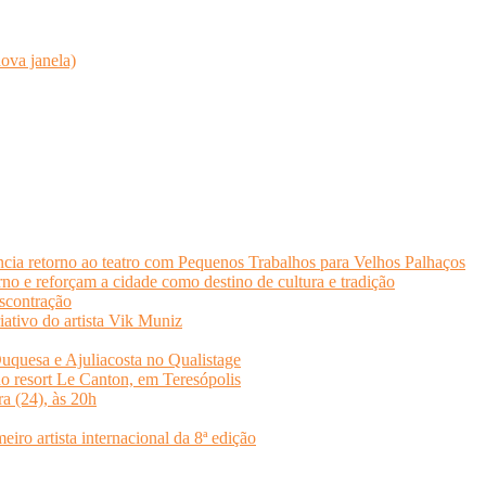
ova janela)
cia retorno ao teatro com Pequenos Trabalhos para Velhos Palhaços
o e reforçam a cidade como destino de cultura e tradição
scontração
iativo do artista Vik Muniz
quesa e Ajuliacosta no Qualistage
no resort Le Canton, em Teresópolis
ra (24), às 20h
o artista internacional da 8ª edição