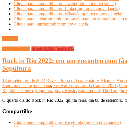
Clique para compartilhar no Twitter(abre em nova janela)
Clique para compartilhar no LinkedIn(abre em nova janela)
Clique para compartilhar no WhatsApp(abre em nova janela)
Clique para enviar um link por e-mail para um amigo(abre em n
Clique para imprimir(abre em nova janela)
Ler mais
ROCK IN RIO
ÚLTIMAS NOTÍCIAS
Rock in Rio 2022: em um encontro com fãs
Sepultura
13 de setembro de 2022
Revista InFoco
0 comentários
Alcione
,
Andre
Sanremo da canção italiana
,
Festival Eurovisão da Canção 2021
,
Gun
República Checa
,
Sepultura
,
Sony Music
,
Supermodel
,
The Tonight 
O quarto dia do Rock in Rio 2022, quinta-feira, dia 08 de setembro, fo
Compartilhe
Clique para compartilhar no Facebook(abre em nova janela)