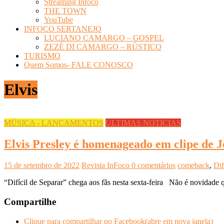
Streaming Infoco
THE TOWN
YouTube
INFOCO SERTANEJO
LUCIANO CAMARGO – GOSPEL
ZEZÉ DI CAMARGO – RÚSTICO
TURISMO
Quem Somos- FALE CONOSCO
Elvis
MÚSICA - LANÇAMENTOS
ÚLTIMAS NOTÍCIAS
Elvis Presley é homenageado em clipe de J
15 de setembro de 2022
Revista InFoco
0 comentários
comeback
,
Dif
“Difícil de Separar” chega aos fãs nesta sexta-feira Não é novidade q
Compartilhe
Clique para compartilhar no Facebook(abre em nova janela)