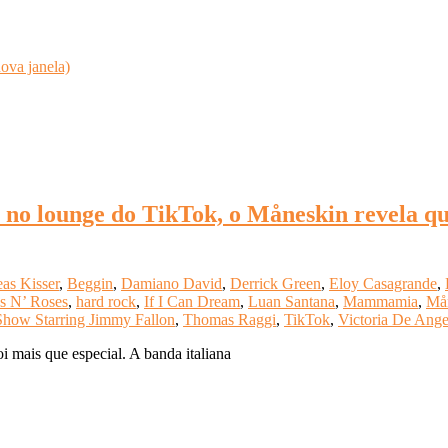
ova janela)
 no lounge do TikTok, o Måneskin revela qu
as Kisser
,
Beggin
,
Damiano David
,
Derrick Green
,
Eloy Casagrande
,
s N’ Roses
,
hard rock
,
If I Can Dream
,
Luan Santana
,
Mammamia
,
Må
Show Starring Jimmy Fallon
,
Thomas Raggi
,
TikTok
,
Victoria De Ange
i mais que especial. A banda italiana