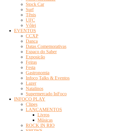
Stock Car
Surf
Tênis
UFC
Vôlei
EVENTOS
CCXP
Dança
Datas Comemorativas
Espaço do Saber
Exposição
Feiras
Festa
Gastronomia
Infoco Talks & Eventos
Lazer
Natalinos
Supermercado InFoco
INFOCO PLAY
Clipes
LANÇAMENTOS
Livros
Músicas
ROCK IN RIO
SHOWS