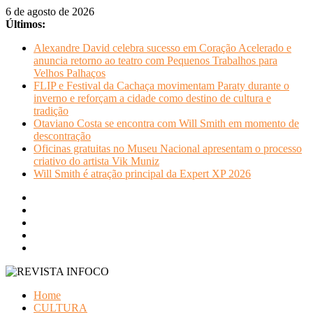
Pular
6 de agosto de 2026
para
Últimos:
o
Alexandre David celebra sucesso em Coração Acelerado e
conteúdo
anuncia retorno ao teatro com Pequenos Trabalhos para
Velhos Palhaços
FLIP e Festival da Cachaça movimentam Paraty durante o
inverno e reforçam a cidade como destino de cultura e
tradição
Otaviano Costa se encontra com Will Smith em momento de
descontração
Oficinas gratuitas no Museu Nacional apresentam o processo
criativo do artista Vik Muniz
Will Smith é atração principal da Expert XP 2026
REVISTA
Home
INFOCO
CULTURA