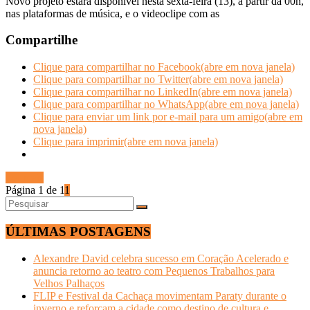
Novo projeto estará disponível nesta sexta-feira (13), a partir da 00h,
nas plataformas de música, e o videoclipe com as
Compartilhe
Clique para compartilhar no Facebook(abre em nova janela)
Clique para compartilhar no Twitter(abre em nova janela)
Clique para compartilhar no LinkedIn(abre em nova janela)
Clique para compartilhar no WhatsApp(abre em nova janela)
Clique para enviar um link por e-mail para um amigo(abre em
nova janela)
Clique para imprimir(abre em nova janela)
Ler mais
Página 1 de 1
1
ÚLTIMAS POSTAGENS
Alexandre David celebra sucesso em Coração Acelerado e
anuncia retorno ao teatro com Pequenos Trabalhos para
Velhos Palhaços
FLIP e Festival da Cachaça movimentam Paraty durante o
inverno e reforçam a cidade como destino de cultura e