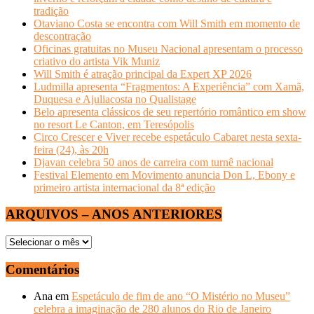
tradição
Otaviano Costa se encontra com Will Smith em momento de
descontração
Oficinas gratuitas no Museu Nacional apresentam o processo
criativo do artista Vik Muniz
Will Smith é atração principal da Expert XP 2026
Ludmilla apresenta “Fragmentos: A Experiência” com Xamã,
Duquesa e Ajuliacosta no Qualistage
Belo apresenta clássicos de seu repertório romântico em show
no resort Le Canton, em Teresópolis
Circo Crescer e Viver recebe espetáculo Cabaret nesta sexta-
feira (24), às 20h
Djavan celebra 50 anos de carreira com turnê nacional
Festival Elemento em Movimento anuncia Don L, Ebony e
primeiro artista internacional da 8ª edição
ARQUIVOS – ANOS ANTERIORES
ARQUIVOS
–
ANOS
Comentários
ANTERIORES
Ana
em
Espetáculo de fim de ano “O Mistério no Museu”
celebra a imaginação de 280 alunos do Rio de Janeiro