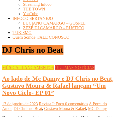
Streaming Infoco
THE TOWN
YouTube
INFOCO SERTANEJO
LUCIANO CAMARGO – GOSPEL
ZEZÉ DI CAMARGO – RÚSTICO
TURISMO
Quem Somos- FALE CONOSCO
DJ Chris no Beat
MÚSICA - LANÇAMENTOS
ÚLTIMAS NOTÍCIAS
Ao lado de Mc Danny e DJ Chris no Beat,
Gustavo Moura & Rafael lançam “Um
Novo Ciclo- EP 01”
13 de janeiro de 2023
Revista InFoco
0 comentários
A Porra do
Amor
,
DJ Chris no Beat
,
Gustavo Moura & Rafael
,
MC Danny