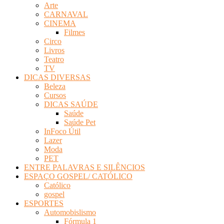
Arte
Revista
CARNAVAL
Eletrônica
CINEMA
Filmes
Circo
Livros
Teatro
TV
DICAS DIVERSAS
Beleza
Cursos
DICAS SAÚDE
Saúde
Saúde Pet
InFoco Útil
Lazer
Moda
PET
ENTRE PALAVRAS E SILÊNCIOS
ESPAÇO GOSPEL/ CATÓLICO
Católico
gospel
ESPORTES
Automobislismo
Fórmula 1