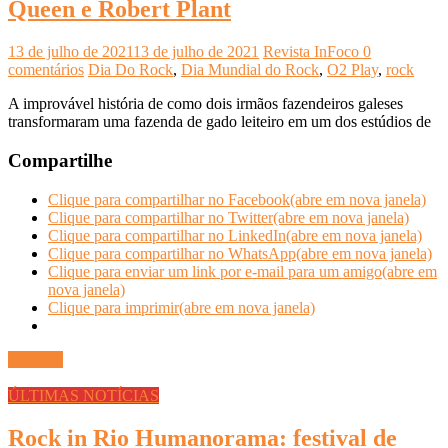
Queen e Robert Plant
13 de julho de 2021
13 de julho de 2021
Revista InFoco
0
comentários
Dia Do Rock
,
Dia Mundial do Rock
,
O2 Play
,
rock
A improvável história de como dois irmãos fazendeiros galeses
transformaram uma fazenda de gado leiteiro em um dos estúdios de
Compartilhe
Clique para compartilhar no Facebook(abre em nova janela)
Clique para compartilhar no Twitter(abre em nova janela)
Clique para compartilhar no LinkedIn(abre em nova janela)
Clique para compartilhar no WhatsApp(abre em nova janela)
Clique para enviar um link por e-mail para um amigo(abre em
nova janela)
Clique para imprimir(abre em nova janela)
Ler mais
ÚLTIMAS NOTÍCIAS
Rock in Rio Humanorama: festival de