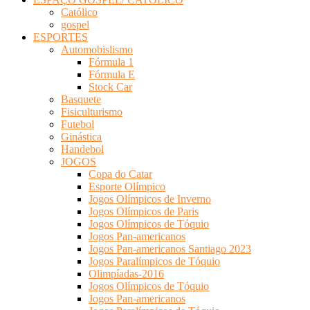
Católico
gospel
ESPORTES
Automobislismo
Fórmula 1
Fórmula E
Stock Car
Basquete
Fisiculturismo
Futebol
Ginástica
Handebol
JOGOS
Copa do Catar
Esporte Olímpico
Jogos Olímpicos de Inverno
Jogos Olímpicos de Paris
Jogos Olímpicos de Tóquio
Jogos Pan-americanos
Jogos Pan-americanos Santiago 2023
Jogos Paralímpicos de Tóquio
Olimpíadas-2016
Jogos Olímpicos de Tóquio
Jogos Pan-americanos