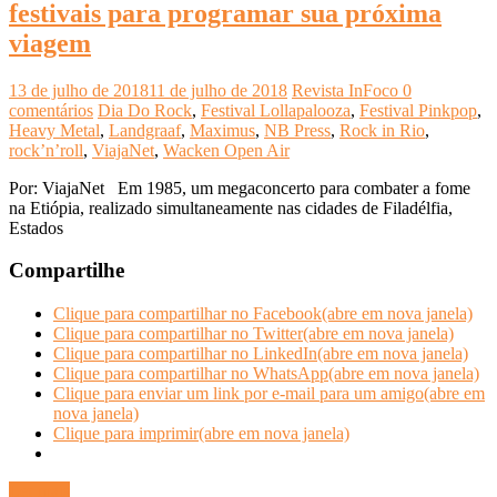
festivais para programar sua próxima
viagem
13 de julho de 2018
11 de julho de 2018
Revista InFoco
0
comentários
Dia Do Rock
,
Festival Lollapalooza
,
Festival Pinkpop
,
Heavy Metal
,
Landgraaf
,
Maximus
,
NB Press
,
Rock in Rio
,
rock’n’roll
,
ViajaNet
,
Wacken Open Air
Por: ViajaNet Em 1985, um megaconcerto para combater a fome
na Etiópia, realizado simultaneamente nas cidades de Filadélfia,
Estados
Compartilhe
Clique para compartilhar no Facebook(abre em nova janela)
Clique para compartilhar no Twitter(abre em nova janela)
Clique para compartilhar no LinkedIn(abre em nova janela)
Clique para compartilhar no WhatsApp(abre em nova janela)
Clique para enviar um link por e-mail para um amigo(abre em
nova janela)
Clique para imprimir(abre em nova janela)
Ler mais