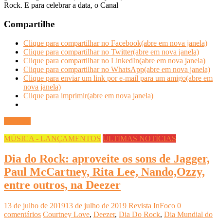
Rock. E para celebrar a data, o Canal
Compartilhe
Clique para compartilhar no Facebook(abre em nova janela)
Clique para compartilhar no Twitter(abre em nova janela)
Clique para compartilhar no LinkedIn(abre em nova janela)
Clique para compartilhar no WhatsApp(abre em nova janela)
Clique para enviar um link por e-mail para um amigo(abre em
nova janela)
Clique para imprimir(abre em nova janela)
Ler mais
MÚSICA - LANÇAMENTOS
ÚLTIMAS NOTÍCIAS
Dia do Rock: aproveite os sons de Jagger,
Paul McCartney, Rita Lee, Nando,Ozzy,
entre outros, na Deezer
13 de julho de 2019
13 de julho de 2019
Revista InFoco
0
comentários
Courtney Love
,
Deezer
,
Dia Do Rock
,
Dia Mundial do