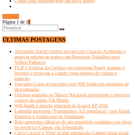
Clique para imprimir(abre em nova janela)
Ler mais
Página 1 de 1
1
ÚLTIMAS POSTAGENS
Alexandre David celebra sucesso em Coração Acelerado e
anuncia retorno ao teatro com Pequenos Trabalhos para
Velhos Palhaços
FLIP e Festival da Cachaça movimentam Paraty durante o
inverno e reforçam a cidade como destino de cultura e
tradição
Otaviano Costa se encontra com Will Smith em momento de
descontração
Oficinas gratuitas no Museu Nacional apresentam o processo
criativo do artista Vik Muniz
Will Smith é atração principal da Expert XP 2026
Ludmilla apresenta “Fragmentos: A Experiência” com Xamã,
Duquesa e Ajuliacosta no Qualistage
Belo apresenta clássicos de seu repertório romântico em show
no resort Le Canton, em Teresópolis
Circo Crescer e Viver recebe espetáculo Cabaret nesta sexta-