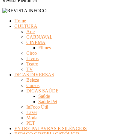
Revista Eletrônica
Home
CULTURA
Arte
CARNAVAL
CINEMA
Filmes
Circo
Livros
Teatro
TV
DICAS DIVERSAS
Beleza
Cursos
DICAS SAÚDE
Saúde
Saúde Pet
InFoco Útil
Lazer
Moda
PET
ENTRE PALAVRAS E SILÊNCIOS
ESPAÇO GOSPEL/ CATÓLICO