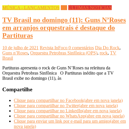
MÚSICA - LANÇAMENTOS
TV
ÚLTIMAS NOTÍCIAS
TV Brasil no domingo (11): Guns N’Roses
em arranjos orquestrais é destaque do
Partituras
10 de julho de 2021
Revista InFoco
0 comentários
Dia Do Rock
,
Guns n’Roses
,
Orquestra Petrobras Sinfônica (OPS)
,
rock
,
TV
Brasil
Partituras apresenta o rock de Guns N’Roses na releitura da
Orquestra Petrobras Sinfônica O Partituras inédito que a TV
Brasil exibe no domingo (11), às
Compartilhe
Clique para compartilhar no Facebook(abre em nova janela)
Clique para compartilhar no Twitter(abre em nova janela)
Clique para compartilhar no LinkedIn(abre em nova janela)
Clique para compartilhar no WhatsApp(abre em nova janela)
Clique para enviar um link por e-mail para um amigo(abre em
nova janela)