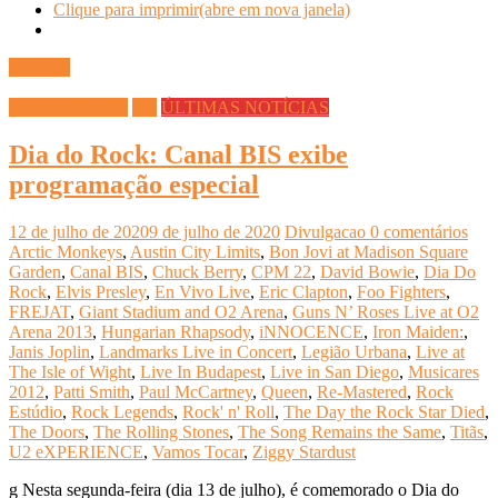
Clique para imprimir(abre em nova janela)
Ler mais
INFOCO PLAY
TV
ÚLTIMAS NOTÍCIAS
Dia do Rock: Canal BIS exibe
programação especial
12 de julho de 2020
9 de julho de 2020
Divulgacao
0 comentários
Arctic Monkeys
,
Austin City Limits
,
Bon Jovi at Madison Square
Garden
,
Canal BIS
,
Chuck Berry
,
CPM 22
,
David Bowie
,
Dia Do
Rock
,
Elvis Presley
,
En Vivo Live
,
Eric Clapton
,
Foo Fighters
,
FREJAT
,
Giant Stadium and O2 Arena
,
Guns N’ Roses Live at O2
Arena 2013
,
Hungarian Rhapsody
,
iNNOCENCE
,
Iron Maiden:
,
Janis Joplin
,
Landmarks Live in Concert
,
Legião Urbana
,
Live at
The Isle of Wight
,
Live In Budapest
,
Live in San Diego
,
Musicares
2012
,
Patti Smith
,
Paul McCartney
,
Queen
,
Re-Mastered
,
Rock
Estúdio
,
Rock Legends
,
Rock' n' Roll
,
The Day the Rock Star Died
,
The Doors
,
The Rolling Stones
,
The Song Remains the Same
,
Titãs
,
U2 eXPERIENCE
,
Vamos Tocar
,
Ziggy Stardust
g Nesta segunda-feira (dia 13 de julho), é comemorado o Dia do