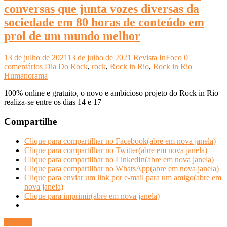
conversas que junta vozes diversas da
sociedade em 80 horas de conteúdo em
prol de um mundo melhor
13 de julho de 2021
13 de julho de 2021
Revista InFoco
0
comentários
Dia Do Rock
,
rock
,
Rock in Rio
,
Rock in Rio
Humanorama
100% online e gratuito, o novo e ambicioso projeto do Rock in Rio
realiza-se entre os dias 14 e 17
Compartilhe
Clique para compartilhar no Facebook(abre em nova janela)
Clique para compartilhar no Twitter(abre em nova janela)
Clique para compartilhar no LinkedIn(abre em nova janela)
Clique para compartilhar no WhatsApp(abre em nova janela)
Clique para enviar um link por e-mail para um amigo(abre em
nova janela)
Clique para imprimir(abre em nova janela)
Ler mais