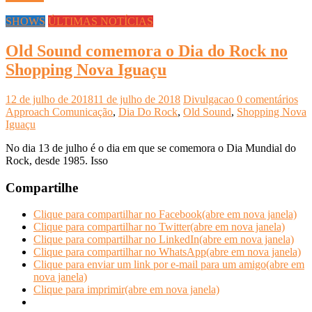
SHOWS
ÚLTIMAS NOTÍCIAS
Old Sound comemora o Dia do Rock no
Shopping Nova Iguaçu
12 de julho de 2018
11 de julho de 2018
Divulgacao
0 comentários
Approach Comunicação
,
Dia Do Rock
,
Old Sound
,
Shopping Nova
Iguaçu
No dia 13 de julho é o dia em que se comemora o Dia Mundial do
Rock, desde 1985. Isso
Compartilhe
Clique para compartilhar no Facebook(abre em nova janela)
Clique para compartilhar no Twitter(abre em nova janela)
Clique para compartilhar no LinkedIn(abre em nova janela)
Clique para compartilhar no WhatsApp(abre em nova janela)
Clique para enviar um link por e-mail para um amigo(abre em
nova janela)
Clique para imprimir(abre em nova janela)