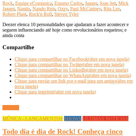
Rock
,
Equipe eComunica
,
Erasmo Carlos
,
Jagger
,
Joan Jett
,
Mick
Jagger
,
Nando
,
Nando Reis
,
Ozzy
,
Paul McCartney
,
Rita Lee
,
Robert Plant
,
Rock'n Roll
,
Steven Tyler
Deezer elenca 10 personalidades que ajudaram a fazer acontecer e
seguem influenciando até hoje como revolucionários roqueiros; e
ainda conta
Compartilhe
Clique para compartilhar no Facebook(abre em nova janela)
Clique para compartilhar no Twitter(abre em nova janela)
Clique para compartilhar no LinkedIn(abre em nova janela)
Clique para compartilhar no WhatsApp(abre em nova janela)
Clique para enviar um link por e-mail para um amigo(abre em
nova janela)
Clique para imprimir(abre em nova janela)
Ler mais
MÚSICA - LANÇAMENTOS
SHOWS
ÚLTIMAS NOTÍCIAS
Todo dia é dia de Rock! Conheça cinco