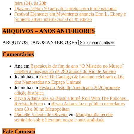
feira (24), às 20h
Djavan celebra 50 anos de carreira com turnê nacional
Festival Elemento em Movimento anuncia Don L, Ebony e
primeiro artista internacional da 8ª edição
ARQUIVOS – ANOS ANTERIORES
ARQUIVOS – ANOS ANTERIORES
Comentários
Ana
em
Espetáculo de fim de ano “O Mistério no Museu”
celebra a imaginação de 280 alunos do Rio de Janeiro
Joaninha
em
Zezé Di Camargo & Luciano celebram o Dia
dos Namorados no Espaço Unimed
Joaninha
em
Festa do Peão de Americana 2026 promete
edição histórica
Bryan Adams traz ao Brasil a turnê Roll With The Punches –
Revista InFoco
em
Bryan Adams faz o público recordar os
anos 80 e 90 no Metropolitan
Danielle Valente de Oliveira
em
Mangaratiba recebe
seminário sobre literatura negra e ancestralidade
Fale Conosco