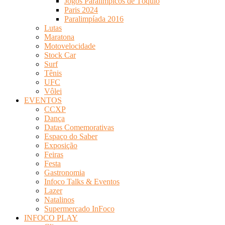
Jogos Paralímpicos de Tóquio
Paris 2024
Paralimpíada 2016
Lutas
Maratona
Motovelocidade
Stock Car
Surf
Tênis
UFC
Vôlei
EVENTOS
CCXP
Dança
Datas Comemorativas
Espaço do Saber
Exposição
Feiras
Festa
Gastronomia
Infoco Talks & Eventos
Lazer
Natalinos
Supermercado InFoco
INFOCO PLAY