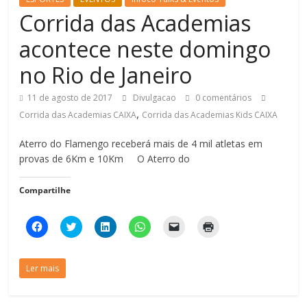
Corrida das Academias
acontece neste domingo
no Rio de Janeiro
11 de agosto de 2017
Divulgacao
0 comentários
,
Corrida das Academias CAIXA
Corrida das Academias Kids CAIXA
Aterro do Flamengo receberá mais de 4 mil atletas em
provas de 6Km e 10Km O Aterro do
Compartilhe
C
C
C
C
C
C
l
l
l
l
l
l
i
i
i
i
i
i
q
q
q
q
q
q
u
u
u
u
u
u
Ler mais
e
e
e
e
e
e
p
p
p
p
p
p
a
a
a
a
a
a
r
r
r
r
r
r
a
a
a
a
a
a