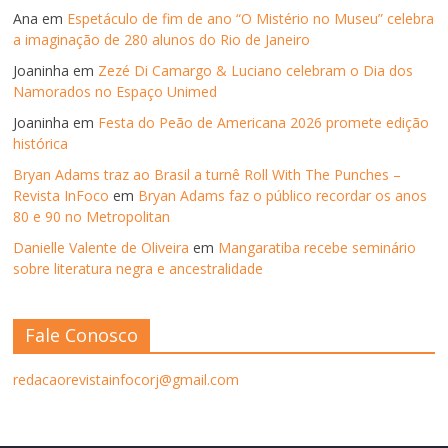
Ana
em
Espetáculo de fim de ano “O Mistério no Museu” celebra
a imaginação de 280 alunos do Rio de Janeiro
Joaninha
em
Zezé Di Camargo & Luciano celebram o Dia dos
Namorados no Espaço Unimed
Joaninha
em
Festa do Peão de Americana 2026 promete edição
histórica
Bryan Adams traz ao Brasil a turnê Roll With The Punches –
Revista InFoco
em
Bryan Adams faz o público recordar os anos
80 e 90 no Metropolitan
Danielle Valente de Oliveira
em
Mangaratiba recebe seminário
sobre literatura negra e ancestralidade
Fale Conosco
redacaorevistainfocorj@gmail.com