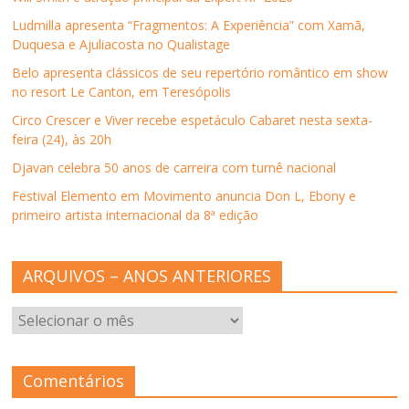
a
n
a
a
b
n
e
n
n
r
Ludmilla apresenta “Fragmentos: A Experiência” com Xamã,
e
l
e
e
e
l
a
l
l
e
Duquesa e Ajuliacosta no Qualistage
a
)
a
a
m
)
)
)
n
Belo apresenta clássicos de seu repertório romântico em show
o
v
no resort Le Canton, em Teresópolis
a
j
Circo Crescer e Viver recebe espetáculo Cabaret nesta sexta-
a
n
feira (24), às 20h
e
l
Djavan celebra 50 anos de carreira com turnê nacional
a
)
Festival Elemento em Movimento anuncia Don L, Ebony e
primeiro artista internacional da 8ª edição
ARQUIVOS – ANOS ANTERIORES
ARQUIVOS
–
ANOS
ANTERIORES
Comentários