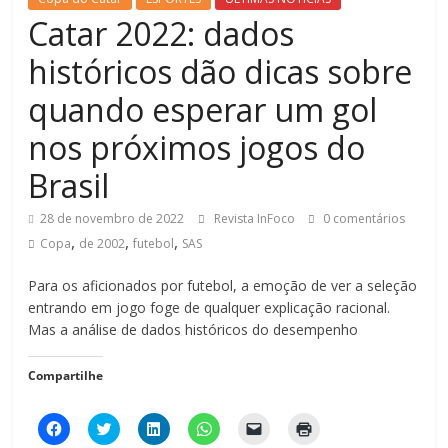
Catar 2022: dados
históricos dão dicas sobre
quando esperar um gol
nos próximos jogos do
Brasil
28 de novembro de 2022
Revista InFoco
0 comentários
,
,
,
Copa
de 2002
futebol
SAS
Para os aficionados por futebol, a emoção de ver a seleção
entrando em jogo foge de qualquer explicação racional.
Mas a análise de dados históricos do desempenho
Compartilhe
C
C
C
C
C
C
l
l
l
l
l
l