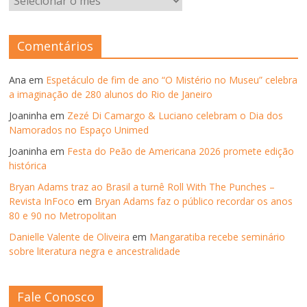
–
ANOS
ANTERIORES
Comentários
Ana
em
Espetáculo de fim de ano “O Mistério no Museu” celebra
a imaginação de 280 alunos do Rio de Janeiro
Joaninha
em
Zezé Di Camargo & Luciano celebram o Dia dos
Namorados no Espaço Unimed
Joaninha
em
Festa do Peão de Americana 2026 promete edição
histórica
Bryan Adams traz ao Brasil a turnê Roll With The Punches –
Revista InFoco
em
Bryan Adams faz o público recordar os anos
80 e 90 no Metropolitan
Danielle Valente de Oliveira
em
Mangaratiba recebe seminário
sobre literatura negra e ancestralidade
Fale Conosco