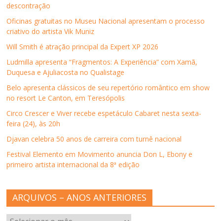
descontração
e
m
e
e
a
m
n
m
m
m
n
o
n
n
i
Oficinas gratuitas no Museu Nacional apresentam o processo
o
v
o
o
g
criativo do artista Vik Muniz
v
a
v
v
o
a
j
a
a
(
j
a
j
j
a
Will Smith é atração principal da Expert XP 2026
a
n
a
a
b
n
e
n
n
r
Ludmilla apresenta “Fragmentos: A Experiência” com Xamã,
e
l
e
e
e
l
a
l
l
e
Duquesa e Ajuliacosta no Qualistage
a
)
a
a
m
)
)
)
n
Belo apresenta clássicos de seu repertório romântico em show
o
v
no resort Le Canton, em Teresópolis
a
j
Circo Crescer e Viver recebe espetáculo Cabaret nesta sexta-
a
n
feira (24), às 20h
e
l
Djavan celebra 50 anos de carreira com turnê nacional
a
)
Festival Elemento em Movimento anuncia Don L, Ebony e
primeiro artista internacional da 8ª edição
ARQUIVOS – ANOS ANTERIORES
ARQUIVOS