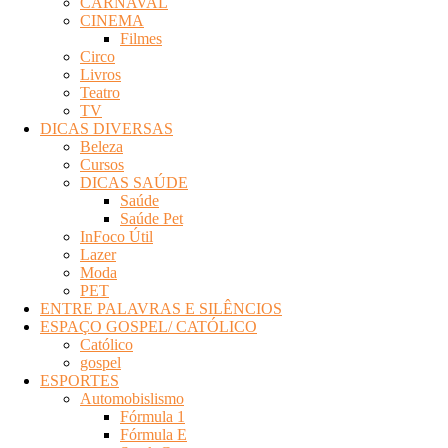
CARNAVAL
Eletrônica
CINEMA
Filmes
Circo
Livros
Teatro
TV
DICAS DIVERSAS
Beleza
Cursos
DICAS SAÚDE
Saúde
Saúde Pet
InFoco Útil
Lazer
Moda
PET
ENTRE PALAVRAS E SILÊNCIOS
ESPAÇO GOSPEL/ CATÓLICO
Católico
gospel
ESPORTES
Automobislismo
Fórmula 1
Fórmula E