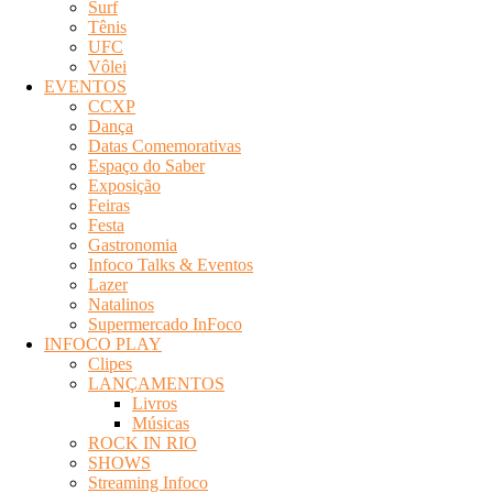
Surf
Tênis
UFC
Vôlei
EVENTOS
CCXP
Dança
Datas Comemorativas
Espaço do Saber
Exposição
Feiras
Festa
Gastronomia
Infoco Talks & Eventos
Lazer
Natalinos
Supermercado InFoco
INFOCO PLAY
Clipes
LANÇAMENTOS
Livros
Músicas
ROCK IN RIO
SHOWS
Streaming Infoco