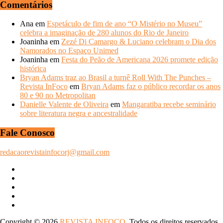
ANOS
Comentários
ANTERIORES
Ana
em
Espetáculo de fim de ano “O Mistério no Museu”
celebra a imaginação de 280 alunos do Rio de Janeiro
Joaninha
em
Zezé Di Camargo & Luciano celebram o Dia dos
Namorados no Espaço Unimed
Joaninha
em
Festa do Peão de Americana 2026 promete edição
histórica
Bryan Adams traz ao Brasil a turnê Roll With The Punches –
Revista InFoco
em
Bryan Adams faz o público recordar os anos
80 e 90 no Metropolitan
Danielle Valente de Oliveira
em
Mangaratiba recebe seminário
sobre literatura negra e ancestralidade
Fale Conosco
redacaorevistainfocorj@gmail.com
Copyright © 2026
REVISTA INFOCO
. Todos os direitos reservados.