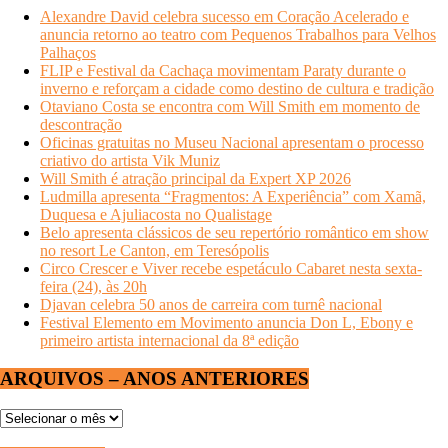
Alexandre David celebra sucesso em Coração Acelerado e
anuncia retorno ao teatro com Pequenos Trabalhos para Velhos
Palhaços
FLIP e Festival da Cachaça movimentam Paraty durante o
inverno e reforçam a cidade como destino de cultura e tradição
Otaviano Costa se encontra com Will Smith em momento de
descontração
Oficinas gratuitas no Museu Nacional apresentam o processo
criativo do artista Vik Muniz
Will Smith é atração principal da Expert XP 2026
Ludmilla apresenta “Fragmentos: A Experiência” com Xamã,
Duquesa e Ajuliacosta no Qualistage
Belo apresenta clássicos de seu repertório romântico em show
no resort Le Canton, em Teresópolis
Circo Crescer e Viver recebe espetáculo Cabaret nesta sexta-
feira (24), às 20h
Djavan celebra 50 anos de carreira com turnê nacional
Festival Elemento em Movimento anuncia Don L, Ebony e
primeiro artista internacional da 8ª edição
ARQUIVOS – ANOS ANTERIORES
ARQUIVOS
–