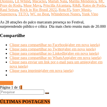
Dionísio
,
Lil Whind
,
Macacko
,
Mariah Nala
,
Marília Mendonça
,
MC
Poze do Rodo
,
Muse Maya
,
Priscilla Alcantara
,
R&B
,
Ratos de Porão
,
Raul Seixas
,
Rock in Rio Brasil 2022
,
Rota 85
,
Sony Music
,
Supernova
,
TETO
,
WC no Beat
,
Whinderson Nunes
,
Yunk Vino
As 28 atrações do palco marcaram presença no Festival,
surpreendendo público e crítica Dia mais cheio reuniu mais de 20.000
Compartilhe
Clique para compartilhar no Facebook(abre em nova janela)
Clique para compartilhar no Twitter(abre em nova janela)
Clique para compartilhar no LinkedIn(abre em nova janela)
Clique para compartilhar no WhatsApp(abre em nova janela)
Clique para enviar um link por e-mail para um amigo(abre em
nova janela)
Clique para imprimir(abre em nova janela)
Ler mais
Página 1 de 1
1
ÚLTIMAS POSTAGENS