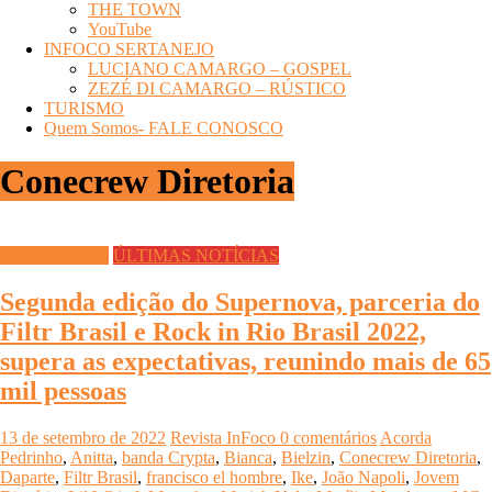
THE TOWN
YouTube
INFOCO SERTANEJO
LUCIANO CAMARGO – GOSPEL
ZEZÉ DI CAMARGO – RÚSTICO
TURISMO
Quem Somos- FALE CONOSCO
Conecrew Diretoria
ROCK IN RIO
ÚLTIMAS NOTÍCIAS
Segunda edição do Supernova, parceria do
Filtr Brasil e Rock in Rio Brasil 2022,
supera as expectativas, reunindo mais de 65
mil pessoas
13 de setembro de 2022
Revista InFoco
0 comentários
Acorda
Pedrinho
,
Anitta
,
banda Crypta
,
Bianca
,
Bielzin
,
Conecrew Diretoria
,
Daparte
,
Filtr Brasil
,
francisco el hombre
,
Ike
,
João Napoli
,
Jovem