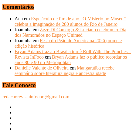
Comentários
Ana
em
Espetáculo de fim de ano “O Mistério no Museu”
celebra a imaginação de 280 alunos do Rio de Janeiro
Joaninha
em
Zezé Di Camargo & Luciano celebram o Dia
dos Namorados no Espaço Unimed
Joaninha
em
Festa do Peão de Americana 2026 promete
edição histórica
Bryan Adams traz ao Brasil a turnê Roll With The Punches –
Revista InFoco
em
Bryan Adams faz o público recordar os
anos 80 e 90 no Metropolitan
Danielle Valente de Oliveira
em
Mangaratiba recebe
seminário sobre literatura negra e ancestralidade
Fale Conosco
redacaorevistainfocorj@gmail.com