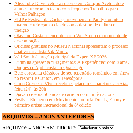
Alexandre David celebra sucesso em Coração Acelerado e
anuncia retorno ao teatro com Pequenos Trabalhos para
Velhos Palhaços
FLIP e Festival da Cachaça movimentam Paraty durante o
inverno e reforçam a cidade como destino de cultura e
tradição
Otaviano Costa se encontra com Will Smith em momento de
descontração
Oficinas gratuitas no Museu Nacional apresentam o processo
criativo do artista Vik Muniz
Will Smith é atração principal da Expert XP 2026
Ludmilla apresenta “Fragmentos: A Experiência” com Xamã,
Duquesa e Ajuliacosta no Qualistage
Belo apresenta clássicos de seu repertório romântico em show
no resort Le Canton, em Teresópolis
Circo Crescer e Viver recebe espetáculo Cabaret nesta sexta-
feira (24), às 20h
Djavan celebra 50 anos de carreira com turnê nacional
Festival Elemento em Movimento anuncia Don L, Ebony e
primeiro artista internacional da 8ª edição
ARQUIVOS – ANOS ANTERIORES
ARQUIVOS – ANOS ANTERIORES