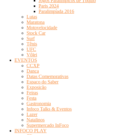
Jogos Paralímpicos de Tóquio
Paris 2024
Paralimpíada 2016
Lutas
Maratona
Motovelocidade
Stock Car
Surf
Tênis
UFC
Vôlei
EVENTOS
CCXP
Dança
Datas Comemorativas
Espaço do Saber
Exposição
Feiras
Festa
Gastronomia
Infoco Talks & Eventos
Lazer
Natalinos
Supermercado InFoco
INFOCO PLAY