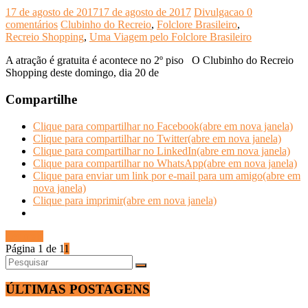
17 de agosto de 2017
17 de agosto de 2017
Divulgacao
0
comentários
Clubinho do Recreio
,
Folclore Brasileiro
,
Recreio Shopping
,
Uma Viagem pelo Folclore Brasileiro
A atração é gratuita é acontece no 2º piso O Clubinho do Recreio
Shopping deste domingo, dia 20 de
Compartilhe
Clique para compartilhar no Facebook(abre em nova janela)
Clique para compartilhar no Twitter(abre em nova janela)
Clique para compartilhar no LinkedIn(abre em nova janela)
Clique para compartilhar no WhatsApp(abre em nova janela)
Clique para enviar um link por e-mail para um amigo(abre em
nova janela)
Clique para imprimir(abre em nova janela)
Ler mais
Página 1 de 1
1
ÚLTIMAS POSTAGENS