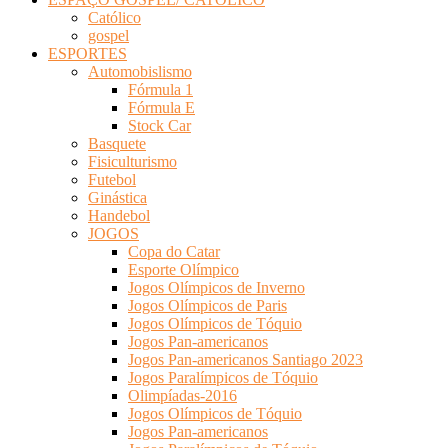
Católico
gospel
ESPORTES
Automobislismo
Fórmula 1
Fórmula E
Stock Car
Basquete
Fisiculturismo
Futebol
Ginástica
Handebol
JOGOS
Copa do Catar
Esporte Olímpico
Jogos Olímpicos de Inverno
Jogos Olímpicos de Paris
Jogos Olímpicos de Tóquio
Jogos Pan-americanos
Jogos Pan-americanos Santiago 2023
Jogos Paralímpicos de Tóquio
Olimpíadas-2016
Jogos Olímpicos de Tóquio
Jogos Pan-americanos