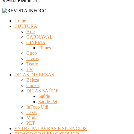
Revista Eletrônica
Home
CULTURA
Arte
CARNAVAL
CINEMA
Filmes
Circo
Livros
Teatro
TV
DICAS DIVERSAS
Beleza
Cursos
DICAS SAÚDE
Saúde
Saúde Pet
InFoco Útil
Lazer
Moda
PET
ENTRE PALAVRAS E SILÊNCIOS
ESPAÇO GOSPEL/ CATÓLICO