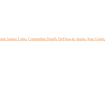
inda Santos Lobo
,
Companhia Duplô
,
DeFlora-te
,
duplo
,
Jean Genet
,