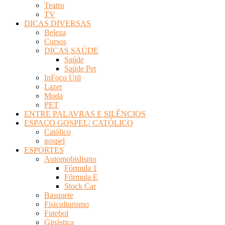
Teatro
TV
DICAS DIVERSAS
Beleza
Cursos
DICAS SAÚDE
Saúde
Saúde Pet
InFoco Útil
Lazer
Moda
PET
ENTRE PALAVRAS E SILÊNCIOS
ESPAÇO GOSPEL/ CATÓLICO
Católico
gospel
ESPORTES
Automobislismo
Fórmula 1
Fórmula E
Stock Car
Basquete
Fisiculturismo
Futebol
Ginástica