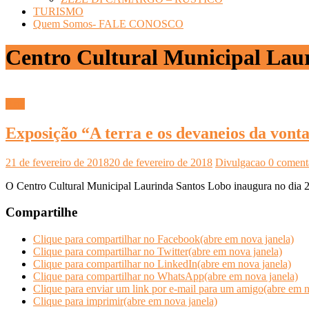
TURISMO
Quem Somos- FALE CONOSCO
Centro Cultural Municipal Lau
Arte
Exposição “A terra e os devaneios da von
21 de fevereiro de 2018
20 de fevereiro de 2018
Divulgacao
0 coment
O Centro Cultural Municipal Laurinda Santos Lobo inaugura no dia 24
Compartilhe
Clique para compartilhar no Facebook(abre em nova janela)
Clique para compartilhar no Twitter(abre em nova janela)
Clique para compartilhar no LinkedIn(abre em nova janela)
Clique para compartilhar no WhatsApp(abre em nova janela)
Clique para enviar um link por e-mail para um amigo(abre em n
Clique para imprimir(abre em nova janela)