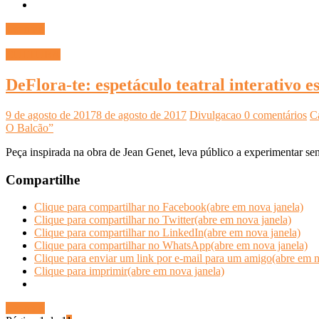
Ler mais
CULTURA
DeFlora-te: espetáculo teatral interativo e
9 de agosto de 2017
8 de agosto de 2017
Divulgacao
0 comentários
C
O Balcão”
Peça inspirada na obra de Jean Genet, leva público a experimenta
Compartilhe
Clique para compartilhar no Facebook(abre em nova janela)
Clique para compartilhar no Twitter(abre em nova janela)
Clique para compartilhar no LinkedIn(abre em nova janela)
Clique para compartilhar no WhatsApp(abre em nova janela)
Clique para enviar um link por e-mail para um amigo(abre em n
Clique para imprimir(abre em nova janela)
Ler mais