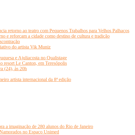
cia retorno ao teatro com Pequenos Trabalhos para Velhos Palhaços
o e reforçam a cidade como destino de cultura e tradição
scontração
iativo do artista Vik Muniz
quesa e Ajuliacosta no Qualistage
no resort Le Canton, em Teresópolis
ra (24), às 20h
o artista internacional da 8ª edição
ra a imaginação de 280 alunos do Rio de Janeiro
s Namorados no Espaço Unimed