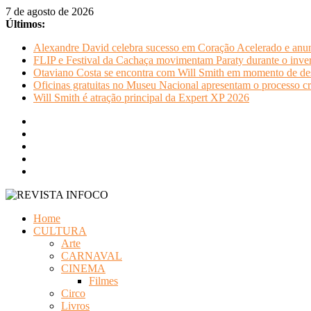
Pular
7 de agosto de 2026
para
Últimos:
o
Alexandre David celebra sucesso em Coração Acelerado e anun
conteúdo
FLIP e Festival da Cachaça movimentam Paraty durante o invern
Otaviano Costa se encontra com Will Smith em momento de de
Oficinas gratuitas no Museu Nacional apresentam o processo cr
Will Smith é atração principal da Expert XP 2026
REVISTA
Home
INFOCO
CULTURA
Arte
Revista
CARNAVAL
Eletrônica
CINEMA
Filmes
Circo
Livros