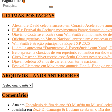
Página 1 de 1
1
ÚLTIMAS POSTAGENS
Alexandre David celebra sucesso em Coração Acelerado e anun
FLIP e Festival da Cachaça movimentam Paraty durante o invern
Otaviano Costa se encontra com Will Smith em momento de de
Oficinas gratuitas no Museu Nacional apresentam o processo cr
Will Smith é atração principal da Expert XP 2026
Ludmilla apresenta “Fragmentos: A Experiência” com Xamã, Du
Belo apresenta clássicos de seu repertório romântico em show 
Circo Crescer e Viver recebe espetáculo Cabaret nesta sexta-fei
Djavan celebra 50 anos de carreira com turnê nacional
Festival Elemento em Movimento anuncia Don L, Ebony e primeir
ARQUIVOS – ANOS ANTERIORES
ARQUIVOS
–
ANOS
Comentários
ANTERIORES
Ana
em
Espetáculo de fim de ano “O Mistério no Museu” celeb
Joaninha
em
Zezé Di Camargo & Luciano celebram o Dia do