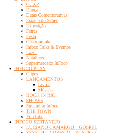
CCXP
Dança
Datas Comemorativas
Espaço do Saber
Exposição
Feiras
Festa
Gastronomia
Infoco Talks & Eventos
Lazer
Natalinos
Supermercado InFoco
INFOCO PLAY
Clipes
LANÇAMENTOS
Livros
Músicas
ROCK IN RIO
SHOWS
Streaming Infoco
THE TOWN
YouTube
INFOCO SERTANEJO
LUCIANO CAMARGO – GOSPEL
ZEZÉ DI CAMARGO – RÚSTICO