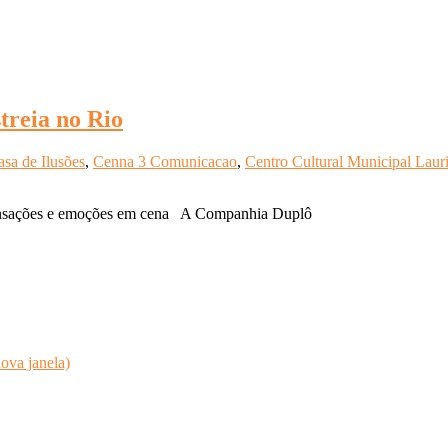
streia no Rio
asa de Ilusões
,
Cenna 3 Comunicacao
,
Centro Cultural Municipal Laur
r sensações e emoções em cena A Companhia Duplô
ova janela)