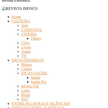
Revista Eletrônica
Home
CULTURA
Arte
CARNAVAL
CINEMA
Filmes
Circo
Livros
Teatro
TV
DICAS DIVERSAS
Beleza
Cursos
DICAS SAÚDE
Saúde
Saúde Pet
InFoco Útil
Lazer
Moda
PET
ENTRE PALAVRAS E SILÊNCIOS
ESPAÇO GOSPEL/ CATÓLICO