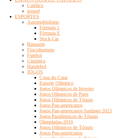
Católico
gospel
ESPORTES
Automobislismo
Fórmula 1
Fórmula E
Stock Car
Basquete
Fisiculturismo
Futebol
Ginástica
Handebol
JOGOS
Copa do Catar
Esporte Olímpico
Jogos Olímpicos de Inverno
Jogos Olímpicos de Paris
Jogos Olímpicos de Tóquio
Jogos Pan-americanos
Jogos Pan-americanos Santiago 2023
Jogos Paralímpicos de Tóquio
Olimpíadas-2016
Jogos Olímpicos de Tóquio
Jogos Pan-americanos