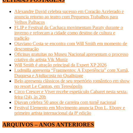
Alexandre David celebra sucesso em Coração Acelerado e
anuncia retorno ao teatro com Pequenos Trabalhos para
Velhos Palhaços
FLIP e Festival da Cachaça movimentam Paraty durante o
inverno e reforçam a cidade como destino de cultura e
tradição
Otaviano Costa se encontra com Will Smith em momento de
descontração
Oficinas gratuitas no Museu Nacional apresentam o processo
criativo do artista Vik Muniz
Will Smith é atração principal da Expert XP 2026
Ludmilla apresenta “Fragmentos: A Experiência” com Xamã,
Duquesa e Ajuliacosta no Qualistage
Belo apresenta clássicos de seu repertório romântico em show
no resort Le Canton, em Teresópolis
Circo Crescer e Viver recebe espetáculo Cabaret nesta sexta-
feira (24), às 20h
Djavan celebra 50 anos de carreira com turnê nacional
Festival Elemento em Movimento anuncia Don L, Ebony e
primeiro artista internacional da 8ª edição
ARQUIVOS – ANOS ANTERIORES