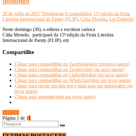
domingo
28 de julho de 2017
Divulgacao
0 comentários
15ª edição da Festa
Literária Internacional de Paraty (FLIP)
,
Cátia Mourão
,
Ler Editorial
Neste domingo (30), a editora e escritora carioca
Cátia Mourão, participará da 15ª edição da Festa Literária
Internacional de Paraty (FLIP), em
Compartilhe
Clique para compartilhar no Facebook(abre em nova janela)
Clique para compartilhar no Twitter(abre em nova janela)
Clique para compartilhar no LinkedIn(abre em nova janela)
Clique para compartilhar no WhatsApp(abre em nova janela)
Clique para enviar um link por e-mail para um amigo(abre em
nova janela)
Clique para imprimir(abre em nova janela)
Ler mais
Página 1 de 1
1
ÚLTIMAS POSTAGENS