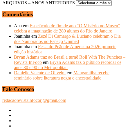
ARQUIVOS – ANOS ANTERIORES
Comentários
Ana
em
Espetáculo de fim de ano “O Mistério no Museu”
celebra a imaginação de 280 alunos do Rio de Janeiro
Joaninha
em
Zezé Di Camargo & Luciano celebram o Dia
dos Namorados no Espaço Unimed
Joaninha
em
Festa do Peão de Americana 2026 promete
edição histórica
Bryan Adams traz ao Brasil a turnê Roll With The Punches –
Revista InFoco
em
Bryan Adams faz o público recordar os
anos 80 e 90 no Metropolitan
Danielle Valente de Oliveira
em
Mangaratiba recebe
seminário sobre literatura negra e ancestralidade
Fale Conosco
redacaorevistainfocorj@gmail.com