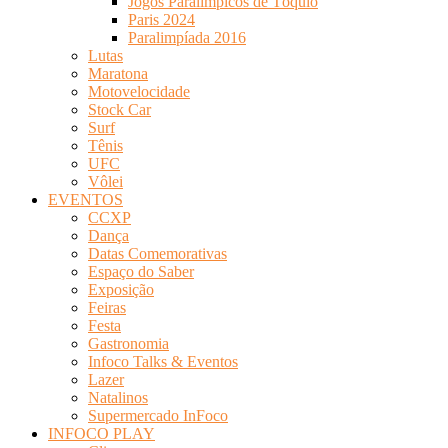
Jogos Paralímpicos de Tóquio
Paris 2024
Paralimpíada 2016
Lutas
Maratona
Motovelocidade
Stock Car
Surf
Tênis
UFC
Vôlei
EVENTOS
CCXP
Dança
Datas Comemorativas
Espaço do Saber
Exposição
Feiras
Festa
Gastronomia
Infoco Talks & Eventos
Lazer
Natalinos
Supermercado InFoco
INFOCO PLAY