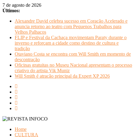
Pular
7 de agosto de 2026
para
Últimos:
o
Alexandre David celebra sucesso em Coração Acelerado e
conteúdo
anuncia retorno ao teatro com Pequenos Trabalhos para
Velhos Palhaços
FLIP e Festival da Cachaça movimentam Paraty durante o
inverno e reforçam a cidade como destino de cultura e
tradição
Otaviano Costa se encontra com Will Smith em momento de
descontração
Oficinas gratuitas no Museu Nacional apresentam o processo
criativo do artista Vik Muniz
Will Smith é atração principal da Expert XP 2026
REVISTA
Home
INFOCO
CULTURA