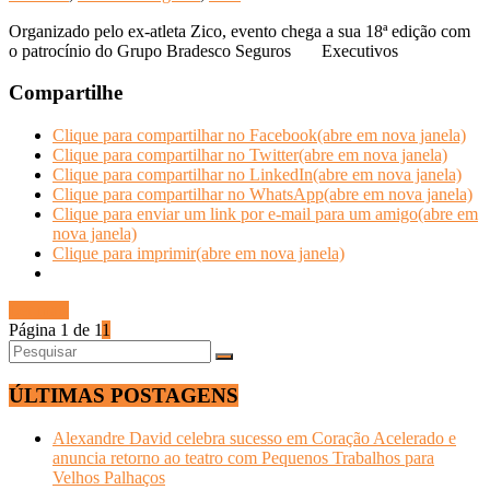
Organizado pelo ex-atleta Zico, evento chega a sua 18ª edição com
o patrocínio do Grupo Bradesco Seguros Executivos
Compartilhe
Clique para compartilhar no Facebook(abre em nova janela)
Clique para compartilhar no Twitter(abre em nova janela)
Clique para compartilhar no LinkedIn(abre em nova janela)
Clique para compartilhar no WhatsApp(abre em nova janela)
Clique para enviar um link por e-mail para um amigo(abre em
nova janela)
Clique para imprimir(abre em nova janela)
Ler mais
Página 1 de 1
1
ÚLTIMAS POSTAGENS
Alexandre David celebra sucesso em Coração Acelerado e
anuncia retorno ao teatro com Pequenos Trabalhos para
Velhos Palhaços