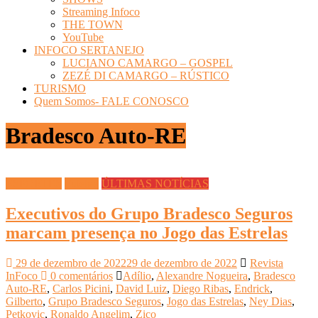
Streaming Infoco
THE TOWN
YouTube
INFOCO SERTANEJO
LUCIANO CAMARGO – GOSPEL
ZEZÉ DI CAMARGO – RÚSTICO
TURISMO
Quem Somos- FALE CONOSCO
Bradesco Auto-RE
ESPORTES
Futebol
ÚLTIMAS NOTÍCIAS
Executivos do Grupo Bradesco Seguros
marcam presença no Jogo das Estrelas
29 de dezembro de 2022
29 de dezembro de 2022
Revista
InFoco
0 comentários
Adílio
,
Alexandre Nogueira
,
Bradesco
Auto-RE
,
Carlos Picini
,
David Luiz
,
Diego Ribas
,
Endrick
,
Gilberto
,
Grupo Bradesco Seguros
,
Jogo das Estrelas
,
Ney Dias
,
Petkovic
,
Ronaldo Angelim
,
Zico