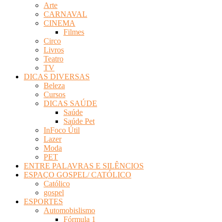
Arte
Revista
CARNAVAL
Eletrônica
CINEMA
Filmes
Circo
Livros
Teatro
TV
DICAS DIVERSAS
Beleza
Cursos
DICAS SAÚDE
Saúde
Saúde Pet
InFoco Útil
Lazer
Moda
PET
ENTRE PALAVRAS E SILÊNCIOS
ESPAÇO GOSPEL/ CATÓLICO
Católico
gospel
ESPORTES
Automobislismo
Fórmula 1