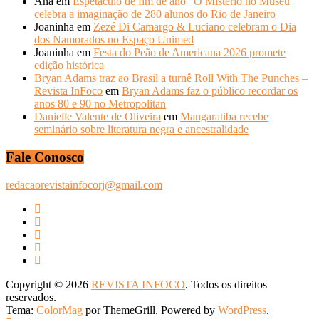
Ana
em
Espetáculo de fim de ano “O Mistério no Museu”
celebra a imaginação de 280 alunos do Rio de Janeiro
Joaninha
em
Zezé Di Camargo & Luciano celebram o Dia
dos Namorados no Espaço Unimed
Joaninha
em
Festa do Peão de Americana 2026 promete
edição histórica
Bryan Adams traz ao Brasil a turnê Roll With The Punches –
Revista InFoco
em
Bryan Adams faz o público recordar os
anos 80 e 90 no Metropolitan
Danielle Valente de Oliveira
em
Mangaratiba recebe
seminário sobre literatura negra e ancestralidade
Fale Conosco
redacaorevistainfocorj@gmail.com
Copyright © 2026
REVISTA INFOCO
. Todos os direitos
reservados.
Tema:
ColorMag
por ThemeGrill. Powered by
WordPress
.