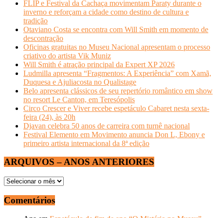
FLIP e Festival da Cachaça movimentam Paraty durante o
inverno e reforçam a cidade como destino de cultura e
tradição
Otaviano Costa se encontra com Will Smith em momento de
descontração
Oficinas gratuitas no Museu Nacional apresentam o processo
criativo do artista Vik Muniz
Will Smith é atração principal da Expert XP 2026
Ludmilla apresenta “Fragmentos: A Experiência” com Xamã,
Duquesa e Ajuliacosta no Qualistage
Belo apresenta clássicos de seu repertório romântico em show
no resort Le Canton, em Teresópolis
Circo Crescer e Viver recebe espetáculo Cabaret nesta sexta-
feira (24), às 20h
Djavan celebra 50 anos de carreira com turnê nacional
Festival Elemento em Movimento anuncia Don L, Ebony e
primeiro artista internacional da 8ª edição
ARQUIVOS – ANOS ANTERIORES
ARQUIVOS
–
ANOS
Comentários
ANTERIORES