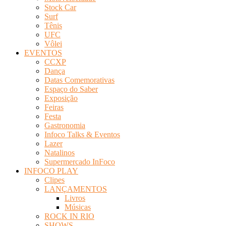
Stock Car
Surf
Tênis
UFC
Vôlei
EVENTOS
CCXP
Dança
Datas Comemorativas
Espaço do Saber
Exposição
Feiras
Festa
Gastronomia
Infoco Talks & Eventos
Lazer
Natalinos
Supermercado InFoco
INFOCO PLAY
Clipes
LANÇAMENTOS
Livros
Músicas
ROCK IN RIO
SHOWS