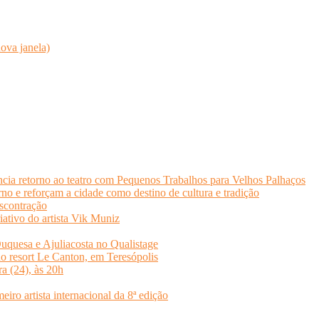
ova janela)
cia retorno ao teatro com Pequenos Trabalhos para Velhos Palhaços
o e reforçam a cidade como destino de cultura e tradição
scontração
iativo do artista Vik Muniz
quesa e Ajuliacosta no Qualistage
no resort Le Canton, em Teresópolis
ra (24), às 20h
o artista internacional da 8ª edição