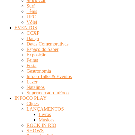
Stock Car
Surf
Tênis
UFC
Vôlei
EVENTOS
CCXP
Dança
Datas Comemorativas
Espaço do Saber
Exposição
Feiras
Festa
Gastronomia
Infoco Talks & Eventos
Lazer
Natalinos
Supermercado InFoco
INFOCO PLAY
Clipes
LANÇAMENTOS
Livros
Músicas
ROCK IN RIO
SHOWS