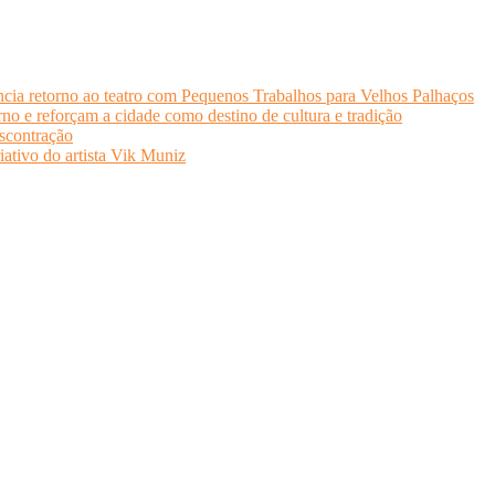
cia retorno ao teatro com Pequenos Trabalhos para Velhos Palhaços
o e reforçam a cidade como destino de cultura e tradição
scontração
iativo do artista Vik Muniz