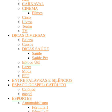
CARNAVAL
CINEMA
Filmes
Circo
Livros
Teatro
TV
DICAS DIVERSAS
Beleza
Cursos
DICAS SAÚDE
Saúde
Saúde Pet
InFoco Útil
Lazer
Moda
PET
ENTRE PALAVRAS E SILÊNCIOS
ESPAÇO GOSPEL/ CATÓLICO
Católico
gospel
ESPORTES
Automobislismo
Fórmula 1
Fórmula E