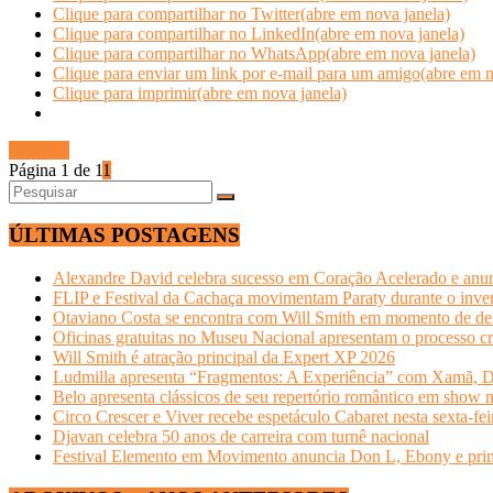
Clique para compartilhar no Twitter(abre em nova janela)
Clique para compartilhar no LinkedIn(abre em nova janela)
Clique para compartilhar no WhatsApp(abre em nova janela)
Clique para enviar um link por e-mail para um amigo(abre em n
Clique para imprimir(abre em nova janela)
Ler mais
Página 1 de 1
1
ÚLTIMAS POSTAGENS
Alexandre David celebra sucesso em Coração Acelerado e anun
FLIP e Festival da Cachaça movimentam Paraty durante o invern
Otaviano Costa se encontra com Will Smith em momento de de
Oficinas gratuitas no Museu Nacional apresentam o processo cr
Will Smith é atração principal da Expert XP 2026
Ludmilla apresenta “Fragmentos: A Experiência” com Xamã, Du
Belo apresenta clássicos de seu repertório romântico em show 
Circo Crescer e Viver recebe espetáculo Cabaret nesta sexta-fei
Djavan celebra 50 anos de carreira com turnê nacional
Festival Elemento em Movimento anuncia Don L, Ebony e primeir