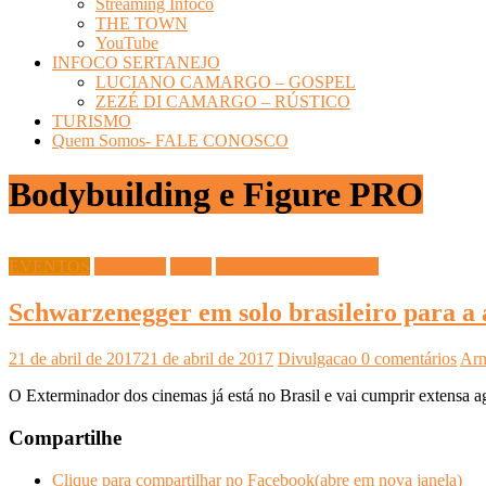
Streaming Infoco
THE TOWN
YouTube
INFOCO SERTANEJO
LUCIANO CAMARGO – GOSPEL
ZEZÉ DI CAMARGO – RÚSTICO
TURISMO
Quem Somos- FALE CONOSCO
Bodybuilding e Figure PRO
EVENTOS
Exposição
Feiras
Infoco Talks & Eventos
Schwarzenegger em solo brasileiro para a
21 de abril de 2017
21 de abril de 2017
Divulgacao
0 comentários
Arn
O Exterminador dos cinemas já está no Brasil e vai cumprir extensa 
Compartilhe
Clique para compartilhar no Facebook(abre em nova janela)