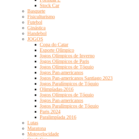
Stock Car
Basquete
Fisiculturismo
Futebol
Ginástica
Handebol
JOGOS
Copa do Catar
Esporte Olímpico
Jogos Olímpicos de Inverno
Jogos Olímpicos de Paris
Jogos Olímpicos de Tóquio
Jogos Pan-americanos
Jogos Pan-americanos Santiago 2023
Jogos Paralímpicos de Tóquio
Olimpíadas-2016
Jogos Olímpicos de Tóquio
Jogos Pan-americanos
Jogos Paralímpicos de Tóquio
Paris 2024
Paralimpíada 2016
Lutas
Maratona
Motovelocidade