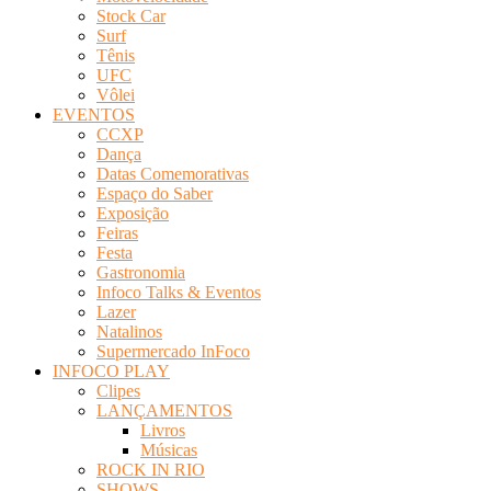
Stock Car
Surf
Tênis
UFC
Vôlei
EVENTOS
CCXP
Dança
Datas Comemorativas
Espaço do Saber
Exposição
Feiras
Festa
Gastronomia
Infoco Talks & Eventos
Lazer
Natalinos
Supermercado InFoco
INFOCO PLAY
Clipes
LANÇAMENTOS
Livros
Músicas
ROCK IN RIO
SHOWS