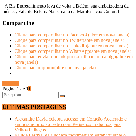
A Bis Entretenimento leva de volta a Belém, sua embaixadora da
música, Fafá de Belém. Na semana da Manifestação Cultural
Compartilhe
Clique para compartilhar no Facebook(abre em nova janela)
Clique para compartilhar no Twitter(abre em nova janela)
Clique para compartilhar no LinkedIn(abre em nova janela)
Clique para compartilhar no WhatsApp(abre em nova janela)
Clique para enviar um link por e-mail para um amigo(abre em
nova janela)
Clique para imprimir(abre em nova janela)
Ler mais
Página 1 de 1
1
ÚLTIMAS POSTAGENS
Alexandre David celebra sucesso em Coração Acelerado e
anuncia retorno ao teatro com Pequenos Trabalhos para
Velhos Palhaços
FLIP e Festival da Cachaça movimentam Paraty durante o