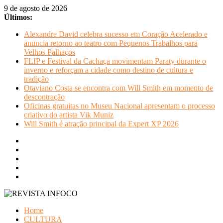
Pular
9 de agosto de 2026
para
Últimos:
o
Alexandre David celebra sucesso em Coração Acelerado e
conteúdo
anuncia retorno ao teatro com Pequenos Trabalhos para
Velhos Palhaços
FLIP e Festival da Cachaça movimentam Paraty durante o
inverno e reforçam a cidade como destino de cultura e
tradição
Otaviano Costa se encontra com Will Smith em momento de
descontração
Oficinas gratuitas no Museu Nacional apresentam o processo
criativo do artista Vik Muniz
Will Smith é atração principal da Expert XP 2026
REVISTA
Home
INFOCO
CULTURA