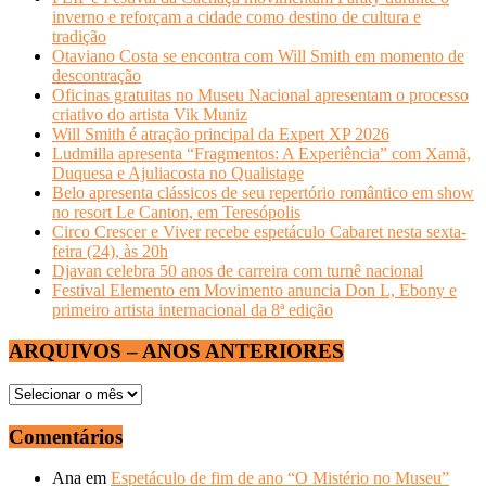
inverno e reforçam a cidade como destino de cultura e
tradição
Otaviano Costa se encontra com Will Smith em momento de
descontração
Oficinas gratuitas no Museu Nacional apresentam o processo
criativo do artista Vik Muniz
Will Smith é atração principal da Expert XP 2026
Ludmilla apresenta “Fragmentos: A Experiência” com Xamã,
Duquesa e Ajuliacosta no Qualistage
Belo apresenta clássicos de seu repertório romântico em show
no resort Le Canton, em Teresópolis
Circo Crescer e Viver recebe espetáculo Cabaret nesta sexta-
feira (24), às 20h
Djavan celebra 50 anos de carreira com turnê nacional
Festival Elemento em Movimento anuncia Don L, Ebony e
primeiro artista internacional da 8ª edição
ARQUIVOS – ANOS ANTERIORES
ARQUIVOS
–
ANOS
Comentários
ANTERIORES
Ana
em
Espetáculo de fim de ano “O Mistério no Museu”