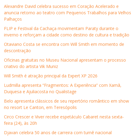
a
w
i
h
e
n
Alexandre David celebra sucesso em Coração Acelerado e
c
i
n
a
-
o
e
t
k
t
m
v
anuncia retorno ao teatro com Pequenos Trabalhos para Velhos
b
t
e
s
a
a
Palhaços
o
e
d
A
i
j
o
r
I
p
l
a
k
(
n
p
p
n
FLIP e Festival da Cachaça movimentam Paraty durante o
(
a
(
(
a
e
inverno e reforçam a cidade como destino de cultura e tradição
a
b
a
a
r
l
b
r
b
b
a
a
r
e
r
r
u
)
Otaviano Costa se encontra com Will Smith em momento de
e
e
e
e
m
descontração
e
m
e
e
a
m
n
m
m
m
n
o
n
n
i
Oficinas gratuitas no Museu Nacional apresentam o processo
o
v
o
o
g
criativo do artista Vik Muniz
v
a
v
v
o
a
j
a
a
(
j
a
j
j
a
Will Smith é atração principal da Expert XP 2026
a
n
a
a
b
n
e
n
n
r
Ludmilla apresenta “Fragmentos: A Experiência” com Xamã,
e
l
e
e
e
l
a
l
l
e
Duquesa e Ajuliacosta no Qualistage
a
)
a
a
m
)
)
)
n
Belo apresenta clássicos de seu repertório romântico em show
o
v
no resort Le Canton, em Teresópolis
a
j
Circo Crescer e Viver recebe espetáculo Cabaret nesta sexta-
a
n
feira (24), às 20h
e
l
Djavan celebra 50 anos de carreira com turnê nacional
a