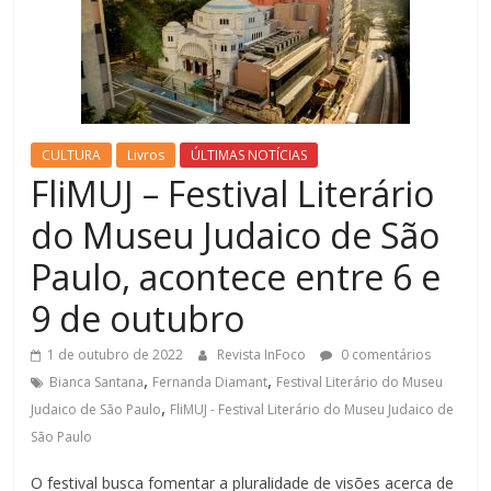
CULTURA
Livros
ÚLTIMAS NOTÍCIAS
FliMUJ – Festival Literário
do Museu Judaico de São
Paulo, acontece entre 6 e
9 de outubro
1 de outubro de 2022
Revista InFoco
0 comentários
,
,
Bianca Santana
Fernanda Diamant
Festival Literário do Museu
,
Judaico de São Paulo
FliMUJ - Festival Literário do Museu Judaico de
São Paulo
O festival busca fomentar a pluralidade de visões acerca de