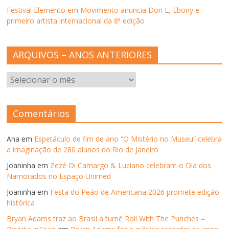
)
Festival Elemento em Movimento anuncia Don L, Ebony e
primeiro artista internacional da 8ª edição
ARQUIVOS – ANOS ANTERIORES
ARQUIVOS
–
ANOS
ANTERIORES
Comentários
Ana
em
Espetáculo de fim de ano “O Mistério no Museu” celebra
a imaginação de 280 alunos do Rio de Janeiro
Joaninha
em
Zezé Di Camargo & Luciano celebram o Dia dos
Namorados no Espaço Unimed
Joaninha
em
Festa do Peão de Americana 2026 promete edição
histórica
Bryan Adams traz ao Brasil a turnê Roll With The Punches –