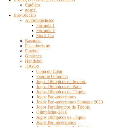
Católico
gospel
ESPORTES
Automobislismo
Fórmula 1
Fórmula E
Stock Car
Basquete
Fisiculturismo
Futebol
Ginástica
Handebol
JOGOS
Copa do Catar
Esporte Olímpico
Jogos Olímpicos de Inverno
Jogos Olímpicos de Paris
Jogos Olímpicos de Tóquio
Jogos Pan-americanos
Jogos Pan-americanos Santiago 2023
Jogos Paralímpicos de Tóquio
Olimpíadas-2016
Jogos Olímpicos de Tóquio
Jogos Pan-americanos