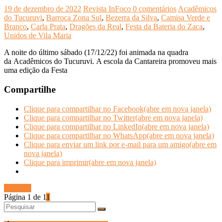
19 de dezembro de 2022
Revista InFoco
0 comentários
Acadêmicos
do Tucuruvi
,
Barroca Zona Sul
,
Bezerra da Silva
,
Camisa Verde e
Branco
,
Carla Prata
,
Dragões da Real
,
Festa da Bateria do Zaca
,
Unidos de Vila Maria
A noite do último sábado (17/12/22) foi animada na quadra
da Acadêmicos do Tucuruvi. A escola da Cantareira promoveu mais
uma edição da Festa
Compartilhe
Clique para compartilhar no Facebook(abre em nova janela)
Clique para compartilhar no Twitter(abre em nova janela)
Clique para compartilhar no LinkedIn(abre em nova janela)
Clique para compartilhar no WhatsApp(abre em nova janela)
Clique para enviar um link por e-mail para um amigo(abre em
nova janela)
Clique para imprimir(abre em nova janela)
Ler mais
Página 1 de 1
1