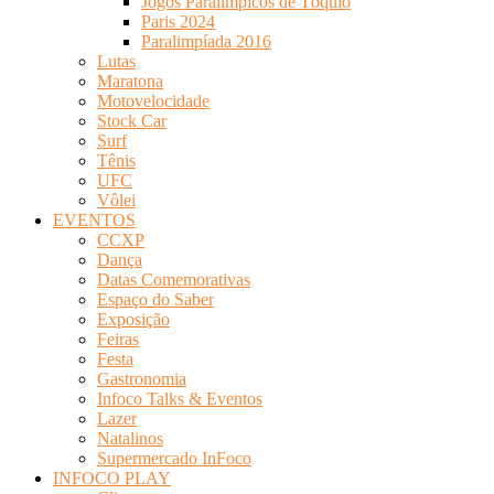
Jogos Paralímpicos de Tóquio
Paris 2024
Paralimpíada 2016
Lutas
Maratona
Motovelocidade
Stock Car
Surf
Tênis
UFC
Vôlei
EVENTOS
CCXP
Dança
Datas Comemorativas
Espaço do Saber
Exposição
Feiras
Festa
Gastronomia
Infoco Talks & Eventos
Lazer
Natalinos
Supermercado InFoco
INFOCO PLAY