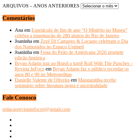
ARQUIVOS – ANOS ANTERIORES
Comentários
Ana
em
Espetáculo de fim de ano “O Mistério no Museu”
celebra a imaginação de 280 alunos do Rio de Janeiro
Joaninha
em
Zezé Di Camargo & Luciano celebram o Dia
dos Namorados no Espaço Unimed
Joaninha
em
Festa do Peão de Americana 2026 promete
edição histórica
Bryan Adams traz ao Brasil a turnê Roll With The Punches –
Revista InFoco
em
Bryan Adams faz o público recordar os
anos 80 e 90 no Metropolitan
Danielle Valente de Oliveira
em
Mangaratiba recebe
seminário sobre literatura negra e ancestralidade
Fale Conosco
redacaorevistainfocorj@gmail.com