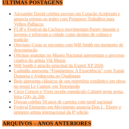
ÚLTIMAS POSTAGENS
Alexandre David celebra sucesso em Coração Acelerado e
anuncia retorno ao teatro com Pequenos Trabalhos para
Velhos Palhaços
FLIP e Festival da Cachaça movimentam Paraty durante o
inverno e reforçam a cidade como destino de cultura e
tradição
Otaviano Costa se encontra com Will Smith em momento de
descontração
Oficinas gratuitas no Museu Nacional apresentam o processo
criativo do artista Vik Muniz
Will Smith é atração principal da Expert XP 2026
Ludmilla apresenta “Fragmentos: A Experiência” com Xamã,
Duquesa e Ajuliacosta no Qualistage
Belo apresenta clássicos de seu repertório romântico em show
no resort Le Canton, em Teresópolis
Circo Crescer e Viver recebe espetáculo Cabaret nesta sexta-
feira (24), às 20h
Djavan celebra 50 anos de carreira com turnê nacional
Festival Elemento em Movimento anuncia Don L, Ebony e
primeiro artista internacional da 8ª edição
ARQUIVOS – ANOS ANTERIORES