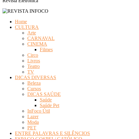
Revista Eletrônica
Home
CULTURA
Arte
CARNAVAL
CINEMA
Filmes
Circo
Livros
Teatro
TV
DICAS DIVERSAS
Beleza
Cursos
DICAS SAÚDE
Saúde
Saúde Pet
InFoco Útil
Lazer
Moda
PET
ENTRE PALAVRAS E SILÊNCIOS
ESPAÇO GOSPEL/ CATÓLICO