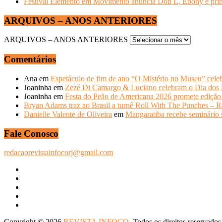
Festival Elemento em Movimento anuncia Don L, Ebony e primeir
ARQUIVOS – ANOS ANTERIORES
ARQUIVOS – ANOS ANTERIORES
Comentários
Ana
em
Espetáculo de fim de ano “O Mistério no Museu” celeb
Joaninha
em
Zezé Di Camargo & Luciano celebram o Dia do
Joaninha
em
Festa do Peão de Americana 2026 promete edição 
Bryan Adams traz ao Brasil a turnê Roll With The Punches – R
Danielle Valente de Oliveira
em
Mangaratiba recebe seminário s
Fale Conosco
redacaorevistainfocorj@gmail.com
Copyright © 2026
REVISTA INFOCO
. Todos os direitos reservados