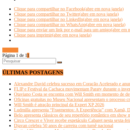
Clique para compartilhar no Facebook(abre em nova janela)
Clique para compartilhar no Twitter(abre em nova janela)
Clique para compartilhar no LinkedIn(abre em nova janela)
Clique para compartilhar no WhatsApp(abre em nova janela)
Clique para enviar um link por e-mail para um amigo(abre em n
Clique para imprimir(abre em nova janela)
Ler mais
Página 1 de 1
1
ÚLTIMAS POSTAGENS
Alexandre David celebra sucesso em Coração Acelerado e anun
FLIP e Festival da Cachaça movimentam Paraty durante o invern
Otaviano Costa se encontra com Will Smith em momento de de
Oficinas gratuitas no Museu Nacional apresentam o processo cr
Will Smith é atração principal da Expert XP 2026
Ludmilla apresenta “Fragmentos: A Experiência” com Xamã, Du
Belo apresenta clássicos de seu repertório romântico em show 
Circo Crescer e Viver recebe espetáculo Cabaret nesta sexta-fei
Djavan celebra 50 anos de carreira com turnê nacional