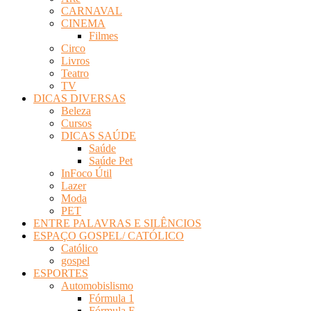
CARNAVAL
CINEMA
Filmes
Circo
Livros
Teatro
TV
DICAS DIVERSAS
Beleza
Cursos
DICAS SAÚDE
Saúde
Saúde Pet
InFoco Útil
Lazer
Moda
PET
ENTRE PALAVRAS E SILÊNCIOS
ESPAÇO GOSPEL/ CATÓLICO
Católico
gospel
ESPORTES
Automobislismo
Fórmula 1
Fórmula E