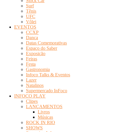
Stock Car
Surf
Tênis
UFC
Vôlei
EVENTOS
CCXP
Dança
Datas Comemorativas
Espaço do Saber
Exposição
Feiras
Festa
Gastronomia
Infoco Talks & Eventos
Lazer
Natalinos
Supermercado InFoco
INFOCO PLAY
Clipes
LANÇAMENTOS
Livros
Músicas
ROCK IN RIO
SHOWS