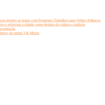
cia retorno ao teatro com Pequenos Trabalhos para Velhos Palhaços
o e reforçam a cidade como destino de cultura e tradição
scontração
iativo do artista Vik Muniz