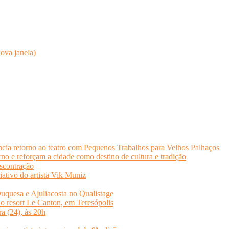
ova janela)
cia retorno ao teatro com Pequenos Trabalhos para Velhos Palhaços
o e reforçam a cidade como destino de cultura e tradição
scontração
iativo do artista Vik Muniz
quesa e Ajuliacosta no Qualistage
no resort Le Canton, em Teresópolis
ra (24), às 20h