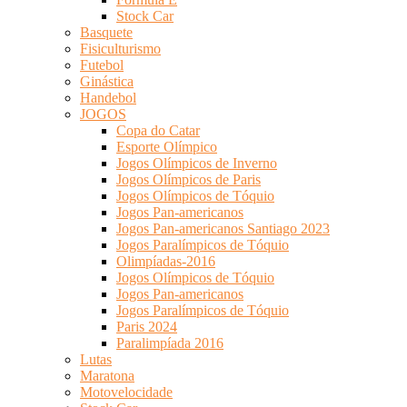
Stock Car
Basquete
Fisiculturismo
Futebol
Ginástica
Handebol
JOGOS
Copa do Catar
Esporte Olímpico
Jogos Olímpicos de Inverno
Jogos Olímpicos de Paris
Jogos Olímpicos de Tóquio
Jogos Pan-americanos
Jogos Pan-americanos Santiago 2023
Jogos Paralímpicos de Tóquio
Olimpíadas-2016
Jogos Olímpicos de Tóquio
Jogos Pan-americanos
Jogos Paralímpicos de Tóquio
Paris 2024
Paralimpíada 2016
Lutas
Maratona
Motovelocidade