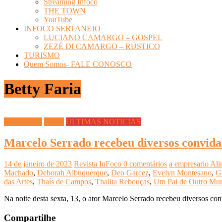
Streaming Infoco
THE TOWN
YouTube
INFOCO SERTANEJO
LUCIANO CAMARGO – GOSPEL
ZEZÉ DI CAMARGO – RÚSTICO
TURISMO
Quem Somos- FALE CONOSCO
Betty Faria
CULTURA
Teatro
ÚLTIMAS NOTÍCIAS
Marcelo Serrado recebeu diversos convid
14 de janeiro de 2023
Revista InFoco
0 comentários
a empresario Ali
Machado
,
Deborah Albuquerque
,
Deo Garcez
,
Evelyn Montesano
,
G
das Artes
,
Thaís de Campos
,
Thalita Rebouças
,
Um Pai de Outro Mu
Na noite desta sexta, 13, o ator Marcelo Serrado recebeu diversos co
Compartilhe