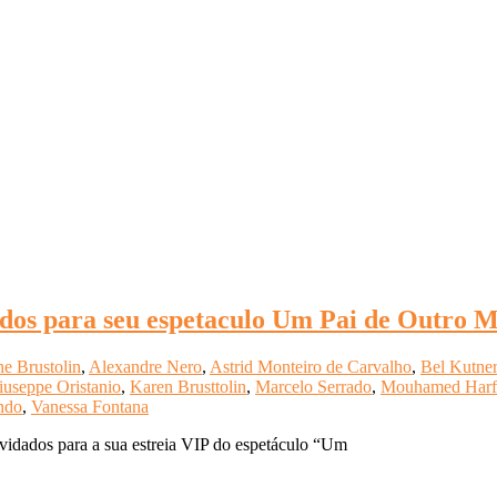
ados para seu espetaculo Um Pai de Outro 
ne Brustolin
,
Alexandre Nero
,
Astrid Monteiro de Carvalho
,
Bel Kutner
iuseppe Oristanio
,
Karen Brusttolin
,
Marcelo Serrado
,
Mouhamed Harf
ndo
,
Vanessa Fontana
nvidados para a sua estreia VIP do espetáculo “Um