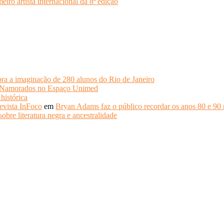
o artista internacional da 8ª edição
ra a imaginação de 280 alunos do Rio de Janeiro
s Namorados no Espaço Unimed
histórica
evista InFoco
em
Bryan Adams faz o público recordar os anos 80 e 90 
obre literatura negra e ancestralidade
.