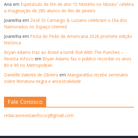
Ana
em
Espetáculo de fim de ano “O Mistério no Museu” celebra
a imaginação de 280 alunos do Rio de Janeiro
Joaninha
em
Zezé Di Camargo & Luciano celebram o Dia dos
Namorados no Espaço Unimed
Joaninha
em
Festa do Peão de Americana 2026 promete edição
histórica
Bryan Adams traz ao Brasil a turnê Roll With The Punches –
Revista InFoco
em
Bryan Adams faz o público recordar os anos
80 e 90 no Metropolitan
Danielle Valente de Oliveira
em
Mangaratiba recebe seminário
sobre literatura negra e ancestralidade
Fale Conosco
redacaorevistainfocorj@gmail.com