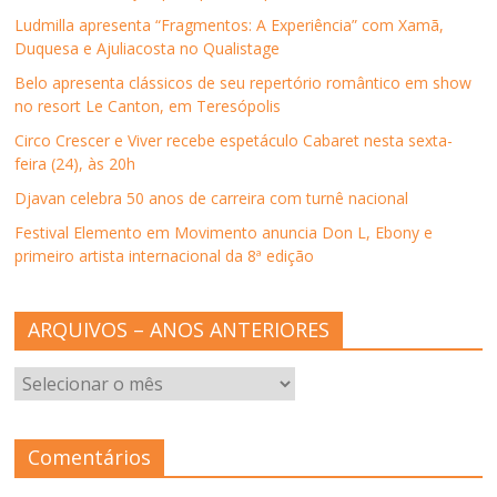
n
e
n
n
r
Ludmilla apresenta “Fragmentos: A Experiência” com Xamã,
e
l
e
e
e
l
a
l
l
e
Duquesa e Ajuliacosta no Qualistage
a
)
a
a
m
)
)
)
n
Belo apresenta clássicos de seu repertório romântico em show
o
v
no resort Le Canton, em Teresópolis
a
j
Circo Crescer e Viver recebe espetáculo Cabaret nesta sexta-
a
n
feira (24), às 20h
e
l
Djavan celebra 50 anos de carreira com turnê nacional
a
)
Festival Elemento em Movimento anuncia Don L, Ebony e
primeiro artista internacional da 8ª edição
ARQUIVOS – ANOS ANTERIORES
ARQUIVOS
–
ANOS
ANTERIORES
Comentários