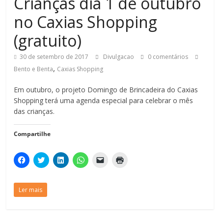
Crianças dia 1 de outubro
no Caxias Shopping
(gratuito)
30 de setembro de 2017
Divulgacao
0 comentários
,
Bento e Benta
Caxias Shopping
Em outubro, o projeto Domingo de Brincadeira do Caxias
Shopping terá uma agenda especial para celebrar o mês
das crianças.
Compartilhe
C
C
C
C
C
C
l
l
l
l
l
l
i
i
i
i
i
i
q
q
q
q
q
q
u
u
u
u
u
u
Ler mais
e
e
e
e
e
e
p
p
p
p
p
p
a
a
a
a
a
a
r
r
r
r
r
r
a
a
a
a
a
a