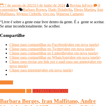
7 de agosto de 2023
13 de junho de 2024
Revista InFoco
0
comentários
Barbara Borges
,
Dado Dolabella
,
Diego Martins
,
Iran
Malfitano
,
Mylena Ciribelli
,
vivo rio
,
Wanessa Camargo
“Livre é sobre a gente estar livre dentro da gente. É a gente se aceitar.
Se amar incondicionalmente. Se acolher.
Compartilhe
Clique para compartilhar no Facebook(abre em nova janela)
Clique para compartilhar no Twitter(abre em nova janela)
Clique para compartilhar no LinkedIn(abre em nova janela)
Clique para compartilhar no WhatsApp(abre em nova janela)
Clique para enviar um link por e-mail para um amigo(abre em
nova janela)
Clique para imprimir(abre em nova janela)
Ler mais
INFOCO PLAY
TV
ÚLTIMAS NOTÍCIAS
Barbara Borges, Iran Malfitano, Andre