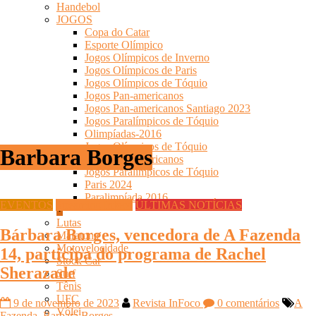
Handebol
JOGOS
Copa do Catar
Esporte Olímpico
Jogos Olímpicos de Inverno
Jogos Olímpicos de Paris
Jogos Olímpicos de Tóquio
Jogos Pan-americanos
Jogos Pan-americanos Santiago 2023
Jogos Paralímpicos de Tóquio
Olimpíadas-2016
Jogos Olímpicos de Tóquio
Barbara Borges
Jogos Pan-americanos
Jogos Paralímpicos de Tóquio
Paris 2024
Paralimpíada 2016
EVENTOS
Streaming Infoco
ÚLTIMAS NOTÍCIAS
Lutas
Bárbara Borges, vencedora de A Fazenda
Maratona
Motovelocidade
14, participa do programa de Rachel
Stock Car
Sherazade
Surf
Tênis
UFC
9 de novembro de 2023
Revista InFoco
0 comentários
A
Vôlei
Fazenda
,
Barbara Borges