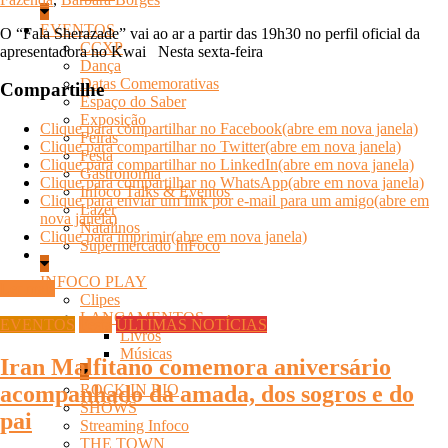
EVENTOS
O “Fala Sherazade” vai ao ar a partir das 19h30 no perfil oficial da
CCXP
apresentadora no Kwai Nesta sexta-feira
Dança
Datas Comemorativas
Compartilhe
Espaço do Saber
Exposição
Clique para compartilhar no Facebook(abre em nova janela)
Feiras
Clique para compartilhar no Twitter(abre em nova janela)
Festa
Clique para compartilhar no LinkedIn(abre em nova janela)
Gastronomia
Clique para compartilhar no WhatsApp(abre em nova janela)
Infoco Talks & Eventos
Clique para enviar um link por e-mail para um amigo(abre em
Lazer
nova janela)
Natalinos
Clique para imprimir(abre em nova janela)
Supermercado InFoco
INFOCO PLAY
Ler mais
Clipes
LANÇAMENTOS
EVENTOS
Festa
ÚLTIMAS NOTÍCIAS
Livros
Músicas
Iran Malfitano comemora aniversário
ROCK IN RIO
acompanhado da amada, dos sogros e do
SHOWS
pai
Streaming Infoco
THE TOWN