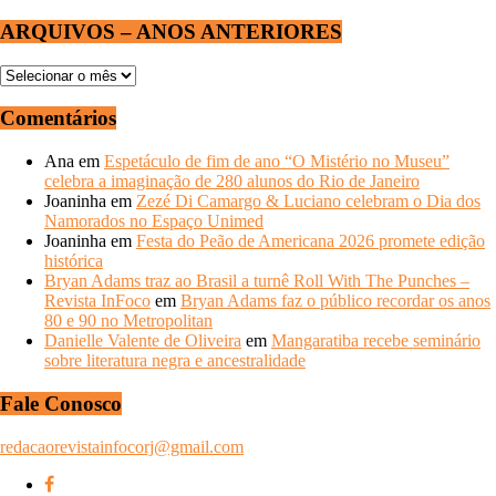
ARQUIVOS – ANOS ANTERIORES
ARQUIVOS
–
ANOS
Comentários
ANTERIORES
Ana
em
Espetáculo de fim de ano “O Mistério no Museu”
celebra a imaginação de 280 alunos do Rio de Janeiro
Joaninha
em
Zezé Di Camargo & Luciano celebram o Dia dos
Namorados no Espaço Unimed
Joaninha
em
Festa do Peão de Americana 2026 promete edição
histórica
Bryan Adams traz ao Brasil a turnê Roll With The Punches –
Revista InFoco
em
Bryan Adams faz o público recordar os anos
80 e 90 no Metropolitan
Danielle Valente de Oliveira
em
Mangaratiba recebe seminário
sobre literatura negra e ancestralidade
Fale Conosco
redacaorevistainfocorj@gmail.com