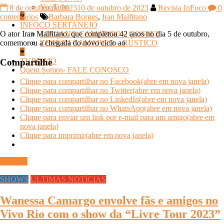
YouTube
8 de outubro de 2023
10 de outubro de 2023
Revista InFoco
0
comentários
Barbara Borges
,
Iran Malfitano
INFOCO SERTANEJO
O ator Iran Malfitano, que completou 42 anos no dia 5 de outubro,
LUCIANO CAMARGO – GOSPEL
comemorou a chegada do novo ciclo ao
ZEZÉ DI CAMARGO – RÚSTICO
TURISMO
Compartilhe
Quem Somos- FALE CONOSCO
Clique para compartilhar no Facebook(abre em nova janela)
Clique para compartilhar no Twitter(abre em nova janela)
Clique para compartilhar no LinkedIn(abre em nova janela)
Clique para compartilhar no WhatsApp(abre em nova janela)
Clique para enviar um link por e-mail para um amigo(abre em
nova janela)
Clique para imprimir(abre em nova janela)
Ler mais
SHOWS
ÚLTIMAS NOTÍCIAS
Wanessa Camargo envolve fãs e amigos no
Vivo Rio com o show da “Livre Tour 2023”