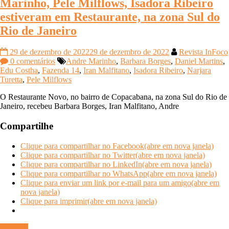
Marinho, Pele Milflows, Isadora Ribeiro
estiveram em Restaurante, na zona Sul do
Rio de Janeiro
29 de dezembro de 2022
29 de dezembro de 2022
Revista InFoco
0 comentários
Andre Marinho
,
Barbara Borges
,
Daniel Martins
,
Edu Costha
,
Fazenda 14
,
Iran Malfitano
,
Isadora Ribeiro
,
Narjara
Turetta
,
Pele Milflows
O Restaurante Novo, no bairro de Copacabana, na zona Sul do Rio de
Janeiro, recebeu Barbara Borges, Iran Malfitano, Andre
Compartilhe
Clique para compartilhar no Facebook(abre em nova janela)
Clique para compartilhar no Twitter(abre em nova janela)
Clique para compartilhar no LinkedIn(abre em nova janela)
Clique para compartilhar no WhatsApp(abre em nova janela)
Clique para enviar um link por e-mail para um amigo(abre em
nova janela)
Clique para imprimir(abre em nova janela)
Ler mais