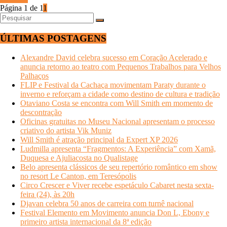
Página 1 de 1
1
ÚLTIMAS POSTAGENS
Alexandre David celebra sucesso em Coração Acelerado e
anuncia retorno ao teatro com Pequenos Trabalhos para Velhos
Palhaços
FLIP e Festival da Cachaça movimentam Paraty durante o
inverno e reforçam a cidade como destino de cultura e tradição
Otaviano Costa se encontra com Will Smith em momento de
descontração
Oficinas gratuitas no Museu Nacional apresentam o processo
criativo do artista Vik Muniz
Will Smith é atração principal da Expert XP 2026
Ludmilla apresenta “Fragmentos: A Experiência” com Xamã,
Duquesa e Ajuliacosta no Qualistage
Belo apresenta clássicos de seu repertório romântico em show
no resort Le Canton, em Teresópolis
Circo Crescer e Viver recebe espetáculo Cabaret nesta sexta-
feira (24), às 20h
Djavan celebra 50 anos de carreira com turnê nacional
Festival Elemento em Movimento anuncia Don L, Ebony e
primeiro artista internacional da 8ª edição