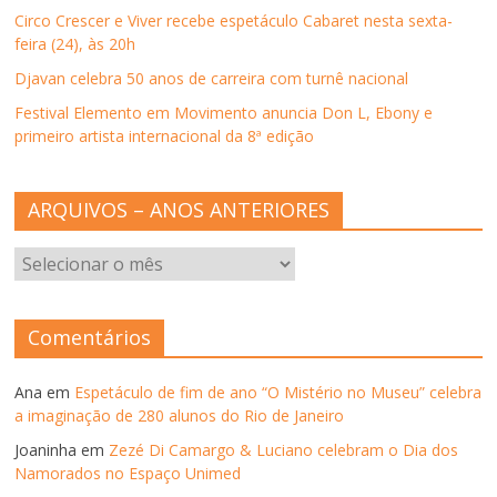
j
Circo Crescer e Viver recebe espetáculo Cabaret nesta sexta-
a
n
feira (24), às 20h
e
l
Djavan celebra 50 anos de carreira com turnê nacional
a
)
Festival Elemento em Movimento anuncia Don L, Ebony e
primeiro artista internacional da 8ª edição
ARQUIVOS – ANOS ANTERIORES
ARQUIVOS
–
ANOS
ANTERIORES
Comentários
Ana
em
Espetáculo de fim de ano “O Mistério no Museu” celebra
a imaginação de 280 alunos do Rio de Janeiro
Joaninha
em
Zezé Di Camargo & Luciano celebram o Dia dos
Namorados no Espaço Unimed