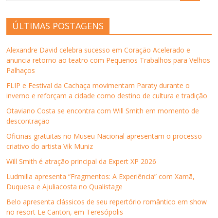
l
l
l
l
l
(
h
h
h
h
i
a
a
a
a
a
n
b
r
r
r
r
k
r
ÚLTIMAS POSTAGENS
n
n
n
n
p
e
o
o
o
o
o
e
F
T
L
W
r
m
a
w
i
h
e
n
Alexandre David celebra sucesso em Coração Acelerado e
c
i
n
a
-
o
e
t
k
t
m
v
anuncia retorno ao teatro com Pequenos Trabalhos para Velhos
b
t
e
s
a
a
Palhaços
o
e
d
A
i
j
o
r
I
p
l
a
k
(
n
p
p
n
FLIP e Festival da Cachaça movimentam Paraty durante o
(
a
(
(
a
e
inverno e reforçam a cidade como destino de cultura e tradição
a
b
a
a
r
l
b
r
b
b
a
a
r
e
r
r
u
)
Otaviano Costa se encontra com Will Smith em momento de
e
e
e
e
m
descontração
e
m
e
e
a
m
n
m
m
m
n
o
n
n
i
Oficinas gratuitas no Museu Nacional apresentam o processo
o
v
o
o
g
criativo do artista Vik Muniz
v
a
v
v
o
a
j
a
a
(
j
a
j
j
a
Will Smith é atração principal da Expert XP 2026
a
n
a
a
b
n
e
n
n
r
Ludmilla apresenta “Fragmentos: A Experiência” com Xamã,
e
l
e
e
e
l
a
l
l
e
Duquesa e Ajuliacosta no Qualistage
a
)
a
a
m
)
)
)
n
Belo apresenta clássicos de seu repertório romântico em show
o
v
no resort Le Canton, em Teresópolis
a