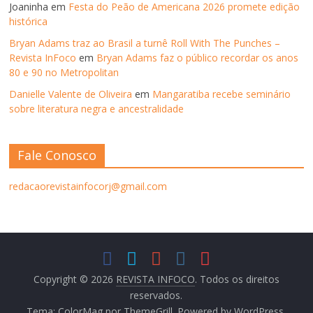
Joaninha
em
Festa do Peão de Americana 2026 promete edição
histórica
Bryan Adams traz ao Brasil a turnê Roll With The Punches –
Revista InFoco
em
Bryan Adams faz o público recordar os anos
80 e 90 no Metropolitan
Danielle Valente de Oliveira
em
Mangaratiba recebe seminário
sobre literatura negra e ancestralidade
Fale Conosco
redacaorevistainfocorj@gmail.com
Copyright © 2026
REVISTA INFOCO
. Todos os direitos
reservados.
Tema:
ColorMag
por ThemeGrill. Powered by
WordPress
.