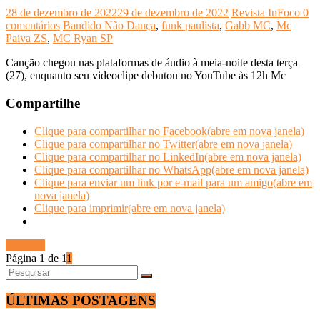
28 de dezembro de 2022
29 de dezembro de 2022
Revista InFoco
0
comentários
Bandido Não Dança
,
funk paulista
,
Gabb MC
,
Mc
Paiva ZS
,
MC Ryan SP
Canção chegou nas plataformas de áudio à meia-noite desta terça
(27), enquanto seu videoclipe debutou no YouTube às 12h Mc
Compartilhe
Clique para compartilhar no Facebook(abre em nova janela)
Clique para compartilhar no Twitter(abre em nova janela)
Clique para compartilhar no LinkedIn(abre em nova janela)
Clique para compartilhar no WhatsApp(abre em nova janela)
Clique para enviar um link por e-mail para um amigo(abre em
nova janela)
Clique para imprimir(abre em nova janela)
Ler mais
Página 1 de 1
1
ÚLTIMAS POSTAGENS