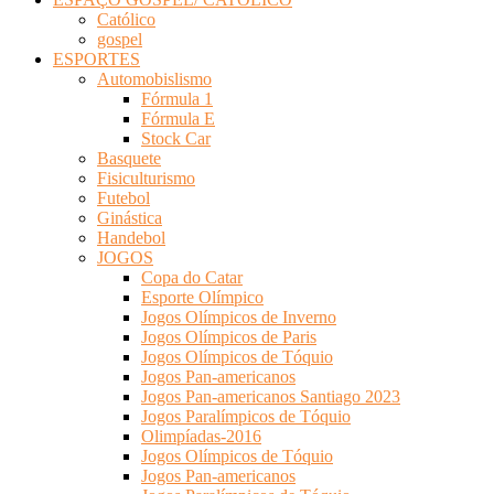
Católico
gospel
ESPORTES
Automobislismo
Fórmula 1
Fórmula E
Stock Car
Basquete
Fisiculturismo
Futebol
Ginástica
Handebol
JOGOS
Copa do Catar
Esporte Olímpico
Jogos Olímpicos de Inverno
Jogos Olímpicos de Paris
Jogos Olímpicos de Tóquio
Jogos Pan-americanos
Jogos Pan-americanos Santiago 2023
Jogos Paralímpicos de Tóquio
Olimpíadas-2016
Jogos Olímpicos de Tóquio
Jogos Pan-americanos