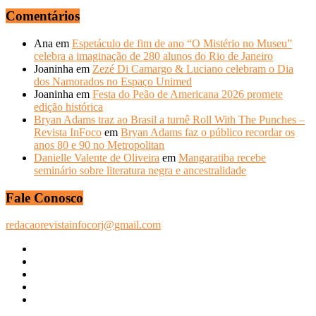
Comentários
Ana
em
Espetáculo de fim de ano “O Mistério no Museu”
celebra a imaginação de 280 alunos do Rio de Janeiro
Joaninha
em
Zezé Di Camargo & Luciano celebram o Dia
dos Namorados no Espaço Unimed
Joaninha
em
Festa do Peão de Americana 2026 promete
edição histórica
Bryan Adams traz ao Brasil a turnê Roll With The Punches –
Revista InFoco
em
Bryan Adams faz o público recordar os
anos 80 e 90 no Metropolitan
Danielle Valente de Oliveira
em
Mangaratiba recebe
seminário sobre literatura negra e ancestralidade
Fale Conosco
redacaorevistainfocorj@gmail.com