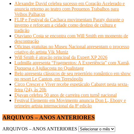
Alexandre David celebra sucesso em Coração Acelerado e
anuncia retorno ao teatro com Pequenos Trabalhos para
Velhos Palhaços
FLIP e Festival da Cachaça movimentam Paraty durante o
inverno e reforçam a cidade como destino de cultura e
tradição
Otaviano Costa se encontra com Will Smith em momento de
descontração
Oficinas gratuitas no Museu Nacional apresentam o processo
criativo do artista Vik Muniz
Will Smith é atração principal da Expert XP 2026
Ludmilla apresenta “Fragmentos: A Experiência” com Xamã,
Duquesa e Ajuliacosta no Qualistage
Belo apresenta clássicos de seu repertório romântico em show
no resort Le Canton, em Teresópolis
Circo Crescer e Viver recebe espetáculo Cabaret nesta sexta-
feira (24), às 20h
Djavan celebra 50 anos de carreira com turnê nacional
Festival Elemento em Movimento anuncia Don L, Ebony e
primeiro artista internacional da 8ª edição
ARQUIVOS – ANOS ANTERIORES
ARQUIVOS – ANOS ANTERIORES