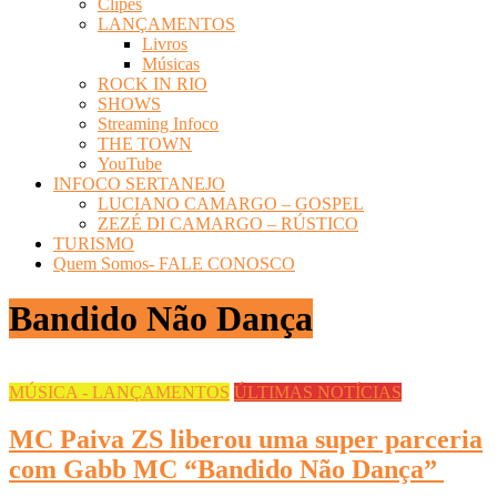
Clipes
LANÇAMENTOS
Livros
Músicas
ROCK IN RIO
SHOWS
Streaming Infoco
THE TOWN
YouTube
INFOCO SERTANEJO
LUCIANO CAMARGO – GOSPEL
ZEZÉ DI CAMARGO – RÚSTICO
TURISMO
Quem Somos- FALE CONOSCO
Bandido Não Dança
MÚSICA - LANÇAMENTOS
ÚLTIMAS NOTÍCIAS
MC Paiva ZS liberou uma super parceria
com Gabb MC “Bandido Não Dança”