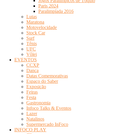
Jogos Paralímpicos de Tóquio
Paris 2024
Paralimpíada 2016
Lutas
Maratona
Motovelocidade
Stock Car
Surf
Tênis
UFC
Vôlei
EVENTOS
CCXP
Dança
Datas Comemorativas
Espaço do Saber
Exposição
Feiras
Festa
Gastronomia
Infoco Talks & Eventos
Lazer
Natalinos
Supermercado InFoco
INFOCO PLAY