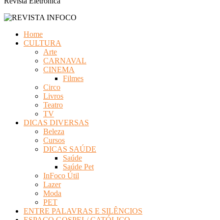
Revista Eletrônica
Home
CULTURA
Arte
CARNAVAL
CINEMA
Filmes
Circo
Livros
Teatro
TV
DICAS DIVERSAS
Beleza
Cursos
DICAS SAÚDE
Saúde
Saúde Pet
InFoco Útil
Lazer
Moda
PET
ENTRE PALAVRAS E SILÊNCIOS
ESPAÇO GOSPEL/ CATÓLICO