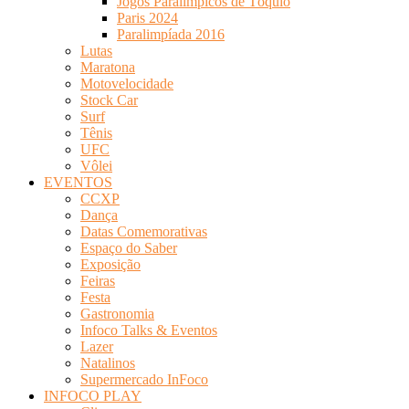
Jogos Paralímpicos de Tóquio
Paris 2024
Paralimpíada 2016
Lutas
Maratona
Motovelocidade
Stock Car
Surf
Tênis
UFC
Vôlei
EVENTOS
CCXP
Dança
Datas Comemorativas
Espaço do Saber
Exposição
Feiras
Festa
Gastronomia
Infoco Talks & Eventos
Lazer
Natalinos
Supermercado InFoco
INFOCO PLAY