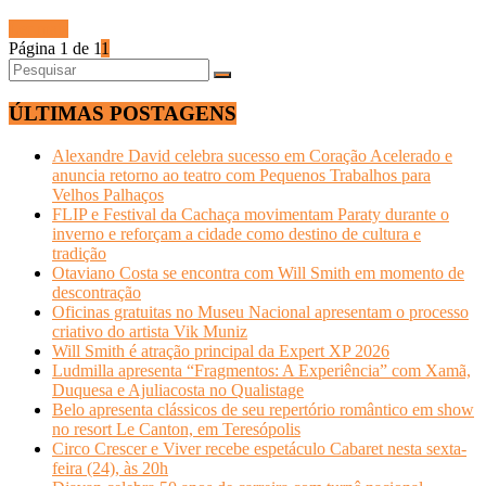
Ler mais
Página 1 de 1
1
ÚLTIMAS POSTAGENS
Alexandre David celebra sucesso em Coração Acelerado e
anuncia retorno ao teatro com Pequenos Trabalhos para
Velhos Palhaços
FLIP e Festival da Cachaça movimentam Paraty durante o
inverno e reforçam a cidade como destino de cultura e
tradição
Otaviano Costa se encontra com Will Smith em momento de
descontração
Oficinas gratuitas no Museu Nacional apresentam o processo
criativo do artista Vik Muniz
Will Smith é atração principal da Expert XP 2026
Ludmilla apresenta “Fragmentos: A Experiência” com Xamã,
Duquesa e Ajuliacosta no Qualistage
Belo apresenta clássicos de seu repertório romântico em show
no resort Le Canton, em Teresópolis
Circo Crescer e Viver recebe espetáculo Cabaret nesta sexta-
feira (24), às 20h