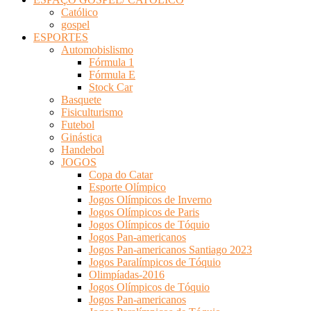
Católico
gospel
ESPORTES
Automobislismo
Fórmula 1
Fórmula E
Stock Car
Basquete
Fisiculturismo
Futebol
Ginástica
Handebol
JOGOS
Copa do Catar
Esporte Olímpico
Jogos Olímpicos de Inverno
Jogos Olímpicos de Paris
Jogos Olímpicos de Tóquio
Jogos Pan-americanos
Jogos Pan-americanos Santiago 2023
Jogos Paralímpicos de Tóquio
Olimpíadas-2016
Jogos Olímpicos de Tóquio
Jogos Pan-americanos