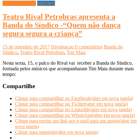
INFOCO PLAY
SHOWS
Teatro Rival Petrobras apresenta a
Banda do Síndico -“Quem não dança
segura segura a criança”
15 de setembro de 2017
Divulgacao
0 comentários
Banda do
Síndico
,
Teatro Rival Petrobras
,
Tim Maia
Nesta sexta, 15, o palco do Rival vai receber a Banda do Síndico,
formada pelos músicos que acompanharam Tim Maia durante mais
tempo:
Compartilhe
Clique para compartilhar no Facebook(abre em nova janela)
Clique para compartilhar no Twitter(abre em nova janela)
Clique para compartilhar no LinkedIn(abre em nova janela)
Clique para compartilhar no WhatsApp(abre em nova janela)
Clique para enviar um link por e-mail para um amigo(abre em
nova janela)
Clique para imprimir(abre em nova janela)