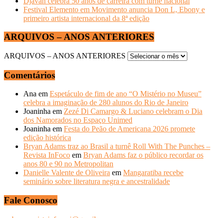
Djavan celebra 50 anos de carreira com turnê nacional
Festival Elemento em Movimento anuncia Don L, Ebony e
primeiro artista internacional da 8ª edição
ARQUIVOS – ANOS ANTERIORES
ARQUIVOS – ANOS ANTERIORES
Comentários
Ana
em
Espetáculo de fim de ano “O Mistério no Museu”
celebra a imaginação de 280 alunos do Rio de Janeiro
Joaninha
em
Zezé Di Camargo & Luciano celebram o Dia
dos Namorados no Espaço Unimed
Joaninha
em
Festa do Peão de Americana 2026 promete
edição histórica
Bryan Adams traz ao Brasil a turnê Roll With The Punches –
Revista InFoco
em
Bryan Adams faz o público recordar os
anos 80 e 90 no Metropolitan
Danielle Valente de Oliveira
em
Mangaratiba recebe
seminário sobre literatura negra e ancestralidade
Fale Conosco