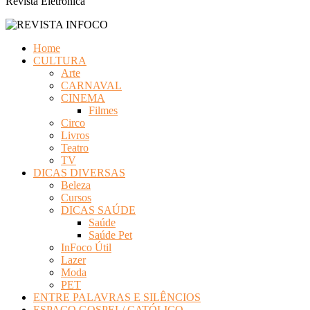
Revista Eletrônica
Home
CULTURA
Arte
CARNAVAL
CINEMA
Filmes
Circo
Livros
Teatro
TV
DICAS DIVERSAS
Beleza
Cursos
DICAS SAÚDE
Saúde
Saúde Pet
InFoco Útil
Lazer
Moda
PET
ENTRE PALAVRAS E SILÊNCIOS
ESPAÇO GOSPEL/ CATÓLICO