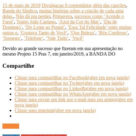
15 de maio de 2019
Divulgacao
0 comentários
além das canções
,
Banda do Síndico
,
muitas histórias sobre a criação de cada uma
delas.
,
Não dá pra perder
,
Primavera
,
sucessos como ‘Acende o
Farol’
,
Teatro João Caetano
,
‘Azul da Cor do Mar’
,
‘Dia de
Domingo’
,
‘Do Leme ao Pontal’
,
‘Essa Tal Felicidade’ entre muitas
outras e
,
‘Gostava Tanto de Você’
,
‘Que Beleza’
,
‘Réu Confesso’
,
‘Sossego’
,
‘Telefone’
,
‘Vale Tudo’
,
‘Você’
Devido ao grande sucesso que fizeram em sua apresentação no
mesmo Projeto 15 Pras 7, em janeiro/2019, a BANDA DO
Compartilhe
Clique para compartilhar no Facebook(abre em nova janela)
Clique para compartilhar no Twitter(abre em nova janela)
Clique para compartilhar no LinkedIn(abre em nova janela)
Clique para compartilhar no WhatsApp(abre em nova janela)
Clique para enviar um link por e-mail para um amigo(abre em
nova janela)
Clique para imprimir(abre em nova janela)
Ler mais