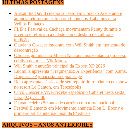
ÚLTIMAS POSTAGENS
Alexandre David celebra sucesso em Coração Acelerado e
anuncia retorno ao teatro com Pequenos Trabalhos para
Velhos Palhaços
FLIP e Festival da Cachaça movimentam Paraty durante o
inverno e reforçam a cidade como destino de cultura e
tradição
Otaviano Costa se encontra com Will Smith em momento de
descontração
Oficinas gratuitas no Museu Nacional apresentam o processo
criativo do artista Vik Muniz
Will Smith é atração principal da Expert XP 2026
Ludmilla apresenta “Fragmentos: A Experiência” com Xamã,
Duquesa e Ajuliacosta no Qualistage
Belo apresenta clássicos de seu repertório romântico em show
no resort Le Canton, em Teresópolis
Circo Crescer e Viver recebe espetáculo Cabaret nesta sexta-
feira (24), às 20h
Djavan celebra 50 anos de carreira com turnê nacional
Festival Elemento em Movimento anuncia Don L, Ebony e
primeiro artista internacional da 8ª edição
ARQUIVOS – ANOS ANTERIORES