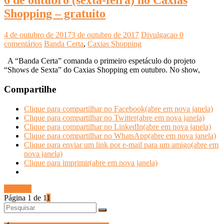
6 de outubro (sexta-feira) no Caxias
Shopping – gratuito
4 de outubro de 2017
3 de outubro de 2017
Divulgacao
0
comentários
Banda Certa
,
Caxias Shopping
A “Banda Certa” comanda o primeiro espetáculo do projeto
“Shows de Sexta” do Caxias Shopping em outubro. No show,
Compartilhe
Clique para compartilhar no Facebook(abre em nova janela)
Clique para compartilhar no Twitter(abre em nova janela)
Clique para compartilhar no LinkedIn(abre em nova janela)
Clique para compartilhar no WhatsApp(abre em nova janela)
Clique para enviar um link por e-mail para um amigo(abre em
nova janela)
Clique para imprimir(abre em nova janela)
Ler mais
Página 1 de 1
1