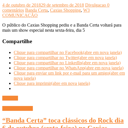
4 de outubro de 2018
29 de setembro de 2018
Divulgacao
0
comentários
Banda Certa
,
Caxias Shopping
,
W3
COMUNICAÇÃO
O público do Caxias Shopping pediu e a Banda Certa voltará para
mais um show especial nesta sexta-feira, dia 5
Compartilhe
Clique para compartilhar no Facebook(abre em nova janela)
Clique para compartilhar no Twitter(abre em nova janela)
Clique para compartilhar no LinkedIn(abre em nova janela)
Clique para compartilhar no WhatsApp(abre em nova janela)
Clique para enviar um link por e-mail para um amigo(abre em
nova janela)
Clique para imprimir(abre em nova janela)
Ler mais
INFOCO PLAY
“Banda Certa” toca clássicos do Rock dia