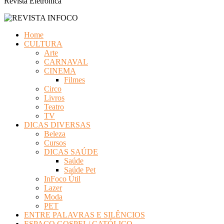
Revista Eletrônica
Home
CULTURA
Arte
CARNAVAL
CINEMA
Filmes
Circo
Livros
Teatro
TV
DICAS DIVERSAS
Beleza
Cursos
DICAS SAÚDE
Saúde
Saúde Pet
InFoco Útil
Lazer
Moda
PET
ENTRE PALAVRAS E SILÊNCIOS
ESPAÇO GOSPEL/ CATÓLICO