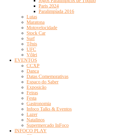
Jogos Paralímpicos de Tóquio
Paris 2024
Paralimpíada 2016
Lutas
Maratona
Motovelocidade
Stock Car
Surf
Tênis
UFC
Vôlei
EVENTOS
CCXP
Dança
Datas Comemorativas
Espaço do Saber
Exposição
Feiras
Festa
Gastronomia
Infoco Talks & Eventos
Lazer
Natalinos
Supermercado InFoco
INFOCO PLAY