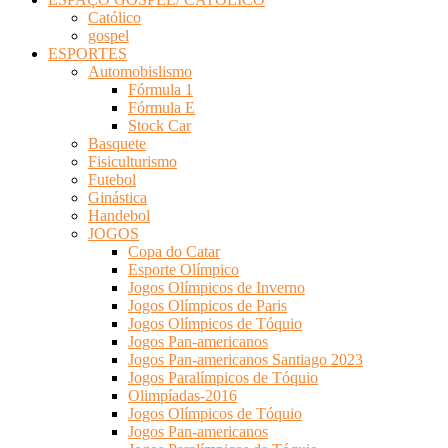
Católico
gospel
ESPORTES
Automobislismo
Fórmula 1
Fórmula E
Stock Car
Basquete
Fisiculturismo
Futebol
Ginástica
Handebol
JOGOS
Copa do Catar
Esporte Olímpico
Jogos Olímpicos de Inverno
Jogos Olímpicos de Paris
Jogos Olímpicos de Tóquio
Jogos Pan-americanos
Jogos Pan-americanos Santiago 2023
Jogos Paralímpicos de Tóquio
Olimpíadas-2016
Jogos Olímpicos de Tóquio
Jogos Pan-americanos