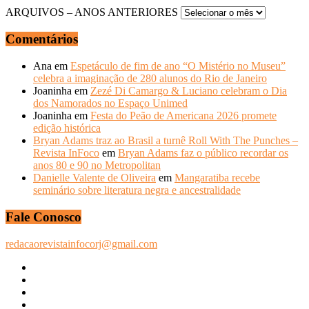
ARQUIVOS – ANOS ANTERIORES
Comentários
Ana
em
Espetáculo de fim de ano “O Mistério no Museu”
celebra a imaginação de 280 alunos do Rio de Janeiro
Joaninha
em
Zezé Di Camargo & Luciano celebram o Dia
dos Namorados no Espaço Unimed
Joaninha
em
Festa do Peão de Americana 2026 promete
edição histórica
Bryan Adams traz ao Brasil a turnê Roll With The Punches –
Revista InFoco
em
Bryan Adams faz o público recordar os
anos 80 e 90 no Metropolitan
Danielle Valente de Oliveira
em
Mangaratiba recebe
seminário sobre literatura negra e ancestralidade
Fale Conosco
redacaorevistainfocorj@gmail.com