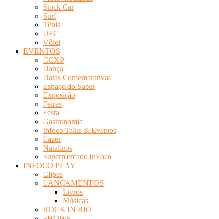
Stock Car
Surf
Tênis
UFC
Vôlei
EVENTOS
CCXP
Dança
Datas Comemorativas
Espaço do Saber
Exposição
Feiras
Festa
Gastronomia
Infoco Talks & Eventos
Lazer
Natalinos
Supermercado InFoco
INFOCO PLAY
Clipes
LANÇAMENTOS
Livros
Músicas
ROCK IN RIO
SHOWS