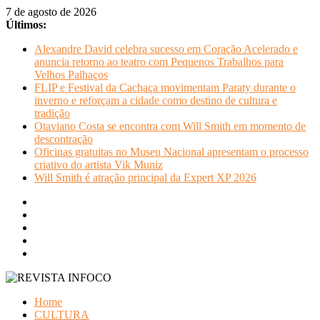
Pular
7 de agosto de 2026
para
Últimos:
o
Alexandre David celebra sucesso em Coração Acelerado e
conteúdo
anuncia retorno ao teatro com Pequenos Trabalhos para
Velhos Palhaços
FLIP e Festival da Cachaça movimentam Paraty durante o
inverno e reforçam a cidade como destino de cultura e
tradição
Otaviano Costa se encontra com Will Smith em momento de
descontração
Oficinas gratuitas no Museu Nacional apresentam o processo
criativo do artista Vik Muniz
Will Smith é atração principal da Expert XP 2026
REVISTA
Home
INFOCO
CULTURA