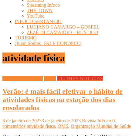
Streaming Infoco
THE TOWN
YouTube
INFOCO SERTANEJO
LUCIANO CAMARGO – GOSPEL
ZEZÉ DI CAMARGO – RÚSTICO
TURISMO
Quem Somos- FALE CONOSCO
atividade física
DICAS DIVERSAS
Saúde
ÚLTIMAS NOTÍCIAS
Verão: é mais fácil efetivar o hábito de
atividades físicas na estação dos dias
ensolarados
8 de janeiro de 2023
3 de janeiro de 2023
Revista InFoco
0
comentários
atividade física
,
OMS
,
Organização Mundial de Saúde