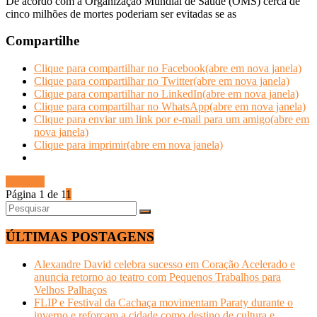
De acordo com a Organização Mundial de Saúde (OMS) cerca de
cinco milhões de mortes poderiam ser evitadas se as
Compartilhe
Clique para compartilhar no Facebook(abre em nova janela)
Clique para compartilhar no Twitter(abre em nova janela)
Clique para compartilhar no LinkedIn(abre em nova janela)
Clique para compartilhar no WhatsApp(abre em nova janela)
Clique para enviar um link por e-mail para um amigo(abre em
nova janela)
Clique para imprimir(abre em nova janela)
Ler mais
Página 1 de 1
1
ÚLTIMAS POSTAGENS
Alexandre David celebra sucesso em Coração Acelerado e
anuncia retorno ao teatro com Pequenos Trabalhos para
Velhos Palhaços
FLIP e Festival da Cachaça movimentam Paraty durante o
inverno e reforçam a cidade como destino de cultura e