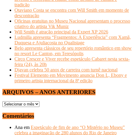
tradição
Otaviano Costa se encontra com Will Smith em momento de
descontração
Oficinas gratuitas no Museu Nacional apresentam o processo
criativo do artista Vik Muniz
Will Smith é atração principal da Expert XP 2026
Ludmilla apresenta “Fragmentos: A Experiência” com Xamã,
Duquesa e Ajuliacosta no Qualistage
Belo apresenta clássicos de seu repertório romântico em show
no resort Le Canton, em Teresópolis
Circo Crescer e Viver recebe espetáculo Cabaret nesta sexta-
feira (24), às 20h
Djavan celebra 50 anos de carreira com turnê nacional
Festival Elemento em Movimento anuncia Don L, Ebony e
primeiro artista internacional da 8ª edição
ARQUIVOS – ANOS ANTERIORES
ARQUIVOS
–
ANOS
Comentários
ANTERIORES
Ana
em
Espetáculo de fim de ano “O Mistério no Museu”
celebra a imaginação de 280 alunos do Rio de Janeiro