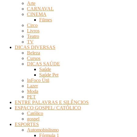
Arte
Revista
CARNAVAL
Eletrônica
CINEMA
Filmes
Circo
Livros
Teatro
TV
DICAS DIVERSAS
Beleza
Cursos
DICAS SAÚDE
Saúde
Saúde Pet
InFoco Útil
Lazer
Moda
PET
ENTRE PALAVRAS E SILÊNCIOS
ESPAÇO GOSPEL/ CATÓLICO
Católico
gospel
ESPORTES
Automobislismo
Fórmula 1