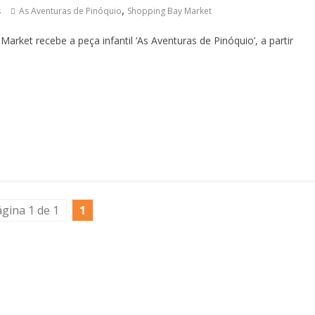
,
s
As Aventuras de Pinóquio
Shopping Bay Market
rket recebe a peça infantil ‘As Aventuras de Pinóquio’, a partir
gina 1 de 1
1