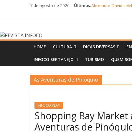
Pular
7 de agosto de 2026
Últimos:
Alexandre David cel
para
FLIP e Festival da C
o
Otaviano Costa se e
conteúdo
Oficinas gratuitas n
REVISTA
Will Smith é atração 
INFOCO
HOME
CULTURA
DICAS DIVERSAS
EN
INFOCO SERTANEJO
TURISMO
QUEM SOM
Revista
Eletrônica
As Aventuras de Pinóquio
INFOCO PLAY
Shopping Bay Market a
Aventuras de Pinóquio