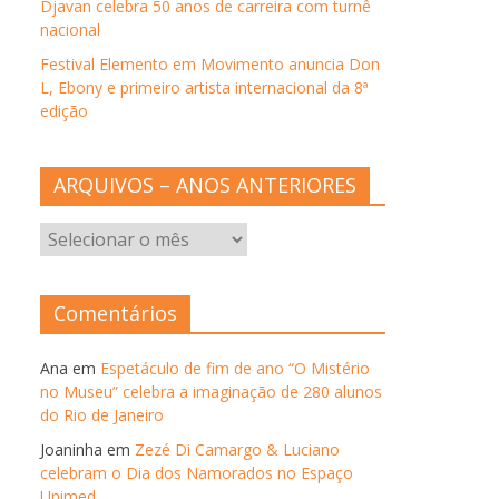
Djavan celebra 50 anos de carreira com turnê
nacional
Festival Elemento em Movimento anuncia Don
L, Ebony e primeiro artista internacional da 8ª
edição
ARQUIVOS – ANOS ANTERIORES
ARQUIVOS
–
ANOS
ANTERIORES
Comentários
Ana
em
Espetáculo de fim de ano “O Mistério
no Museu” celebra a imaginação de 280 alunos
do Rio de Janeiro
Joaninha
em
Zezé Di Camargo & Luciano
celebram o Dia dos Namorados no Espaço
Unimed