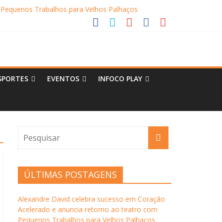
 Pequenos Trabalhos para Velhos Palhaços
o destino de cultura e tradição
SPORTES
EVENTOS
INFOCO PLAY
ÚLTIMAS POSTAGENS
Alexandre David celebra sucesso em Coração
Acelerado e anuncia retorno ao teatro com
Pequenos Trabalhos para Velhos Palhaços