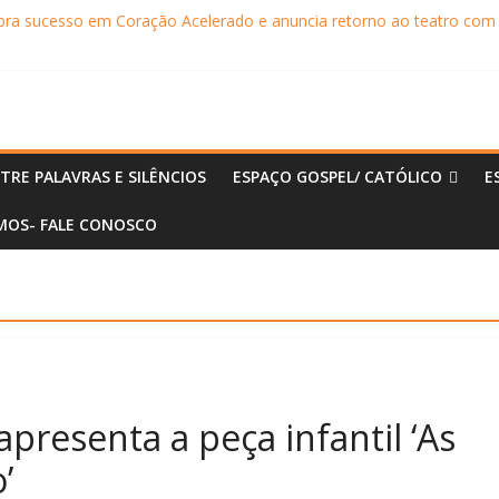
ebra sucesso em Coração Acelerado e anuncia retorno ao teatro com
achaça movimentam Paraty durante o inverno e reforçam a cidade com
ncontra com Will Smith em momento de descontração
o Museu Nacional apresentam o processo criativo do artista Vik Muniz
principal da Expert XP 2026
TRE PALAVRAS E SILÊNCIOS
ESPAÇO GOSPEL/ CATÓLICO
E
OS- FALE CONOSCO
presenta a peça infantil ‘As
’