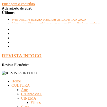
Pular para o conteúdo
9 de agosto de 2026
Últimos:
Will Smith é atração principal da Expert XP 2026
Alexandre David celebra sucesso em Coração Acelerado e
anuncia retorno ao teatro com Pequenos Trabalhos para
Velhos Palhaços
FLIP e Festival da Cachaça movimentam Paraty durante o
inverno e reforçam a cidade como destino de cultura e
tradição
Otaviano Costa se encontra com Will Smith em momento de
descontração
REVISTA INFOCO
Oficinas gratuitas no Museu Nacional apresentam o processo
criativo do artista Vik Muniz
Revista Eletrônica
Home
CULTURA
Arte
CARNAVAL
CINEMA
Filmes
Circo