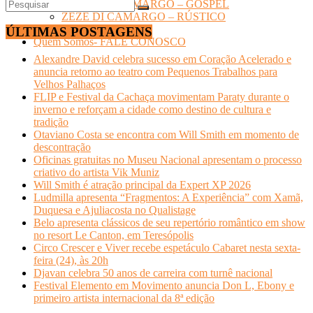
LUCIANO CAMARGO – GOSPEL
ZEZÉ DI CAMARGO – RÚSTICO
TURISMO
ÚLTIMAS POSTAGENS
Quem Somos- FALE CONOSCO
Alexandre David celebra sucesso em Coração Acelerado e
anuncia retorno ao teatro com Pequenos Trabalhos para
Velhos Palhaços
FLIP e Festival da Cachaça movimentam Paraty durante o
inverno e reforçam a cidade como destino de cultura e
tradição
Otaviano Costa se encontra com Will Smith em momento de
descontração
Oficinas gratuitas no Museu Nacional apresentam o processo
criativo do artista Vik Muniz
Will Smith é atração principal da Expert XP 2026
Ludmilla apresenta “Fragmentos: A Experiência” com Xamã,
Duquesa e Ajuliacosta no Qualistage
Belo apresenta clássicos de seu repertório romântico em show
no resort Le Canton, em Teresópolis
Circo Crescer e Viver recebe espetáculo Cabaret nesta sexta-
feira (24), às 20h
Djavan celebra 50 anos de carreira com turnê nacional
Festival Elemento em Movimento anuncia Don L, Ebony e
primeiro artista internacional da 8ª edição