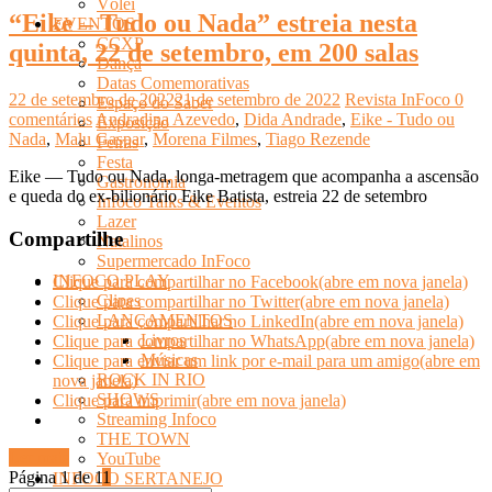
Vôlei
“Eike – Tudo ou Nada” estreia nesta
EVENTOS
CCXP
quinta, 22 de setembro, em 200 salas
Dança
Datas Comemorativas
22 de setembro de 2022
21 de setembro de 2022
Revista InFoco
0
Espaço do Saber
comentários
Andradina Azevedo
,
Dida Andrade
,
Eike - Tudo ou
Exposição
Nada
,
Malu Gaspar
,
Morena Filmes
,
Tiago Rezende
Feiras
Festa
Eike — Tudo ou Nada, longa-metragem que acompanha a ascensão
Gastronomia
e queda do ex-bilionário Eike Batista, estreia 22 de setembro
Infoco Talks & Eventos
Lazer
Compartilhe
Natalinos
Supermercado InFoco
INFOCO PLAY
Clique para compartilhar no Facebook(abre em nova janela)
Clipes
Clique para compartilhar no Twitter(abre em nova janela)
LANÇAMENTOS
Clique para compartilhar no LinkedIn(abre em nova janela)
Livros
Clique para compartilhar no WhatsApp(abre em nova janela)
Músicas
Clique para enviar um link por e-mail para um amigo(abre em
ROCK IN RIO
nova janela)
SHOWS
Clique para imprimir(abre em nova janela)
Streaming Infoco
THE TOWN
Ler mais
YouTube
Página 1 de 1
1
INFOCO SERTANEJO