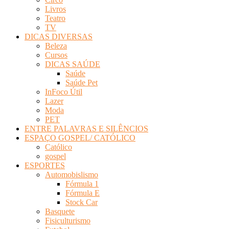
Livros
Teatro
TV
DICAS DIVERSAS
Beleza
Cursos
DICAS SAÚDE
Saúde
Saúde Pet
InFoco Útil
Lazer
Moda
PET
ENTRE PALAVRAS E SILÊNCIOS
ESPAÇO GOSPEL/ CATÓLICO
Católico
gospel
ESPORTES
Automobislismo
Fórmula 1
Fórmula E
Stock Car
Basquete
Fisiculturismo