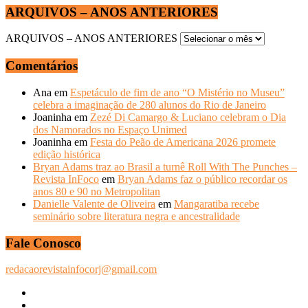
ARQUIVOS – ANOS ANTERIORES
ARQUIVOS – ANOS ANTERIORES
Comentários
Ana
em
Espetáculo de fim de ano “O Mistério no Museu”
celebra a imaginação de 280 alunos do Rio de Janeiro
Joaninha
em
Zezé Di Camargo & Luciano celebram o Dia
dos Namorados no Espaço Unimed
Joaninha
em
Festa do Peão de Americana 2026 promete
edição histórica
Bryan Adams traz ao Brasil a turnê Roll With The Punches –
Revista InFoco
em
Bryan Adams faz o público recordar os
anos 80 e 90 no Metropolitan
Danielle Valente de Oliveira
em
Mangaratiba recebe
seminário sobre literatura negra e ancestralidade
Fale Conosco
redacaorevistainfocorj@gmail.com