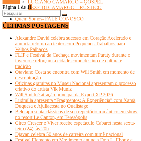
Ler mais
LUCIANO CAMARGO – GOSPEL
Página 1 de 1
1
ZEZÉ DI CAMARGO – RÚSTICO
TURISMO
Quem Somos- FALE CONOSCO
ÚLTIMAS POSTAGENS
Alexandre David celebra sucesso em Coração Acelerado e
anuncia retorno ao teatro com Pequenos Trabalhos para
Velhos Palhaços
FLIP e Festival da Cachaça movimentam Paraty durante o
inverno e reforçam a cidade como destino de cultura e
tradição
Otaviano Costa se encontra com Will Smith em momento de
descontração
Oficinas gratuitas no Museu Nacional apresentam o processo
criativo do artista Vik Muniz
Will Smith é atração principal da Expert XP 2026
Ludmilla apresenta “Fragmentos: A Experiência” com Xamã,
Duquesa e Ajuliacosta no Qualistage
Belo apresenta clássicos de seu repertório romântico em show
no resort Le Canton, em Teresópolis
Circo Crescer e Viver recebe espetáculo Cabaret nesta sexta-
feira (24), às 20h
Djavan celebra 50 anos de carreira com turnê nacional
Festival Elemento em Movimento anuncia Don L, Ebony e