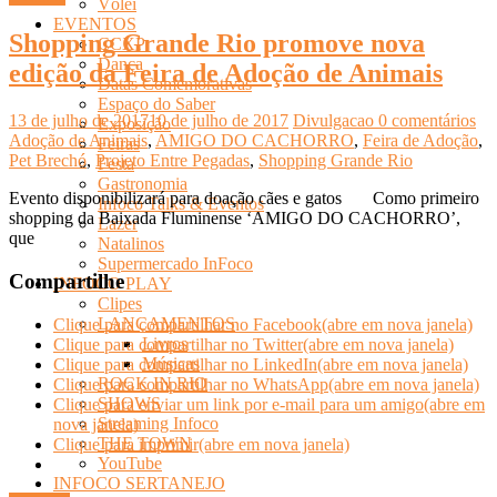
Vôlei
EVENTOS
Shopping Grande Rio promove nova
CCXP
Dança
edição da Feira de Adoção de Animais
Datas Comemorativas
Espaço do Saber
13 de julho de 2017
10 de julho de 2017
Divulgacao
0 comentários
Exposição
Adoção de Animais
,
AMIGO DO CACHORRO
,
Feira de Adoção
,
Feiras
Pet Brechó
,
Projeto Entre Pegadas
,
Shopping Grande Rio
Festa
Gastronomia
Evento disponibilizará para doação cães e gatos Como primeiro
Infoco Talks & Eventos
shopping da Baixada Fluminense ‘AMIGO DO CACHORRO’,
Lazer
que
Natalinos
Supermercado InFoco
Compartilhe
INFOCO PLAY
Clipes
LANÇAMENTOS
Clique para compartilhar no Facebook(abre em nova janela)
Livros
Clique para compartilhar no Twitter(abre em nova janela)
Músicas
Clique para compartilhar no LinkedIn(abre em nova janela)
ROCK IN RIO
Clique para compartilhar no WhatsApp(abre em nova janela)
SHOWS
Clique para enviar um link por e-mail para um amigo(abre em
Streaming Infoco
nova janela)
THE TOWN
Clique para imprimir(abre em nova janela)
YouTube
INFOCO SERTANEJO