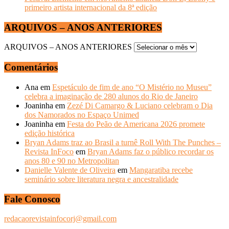
primeiro artista internacional da 8ª edição
ARQUIVOS – ANOS ANTERIORES
ARQUIVOS – ANOS ANTERIORES
Comentários
Ana
em
Espetáculo de fim de ano “O Mistério no Museu”
celebra a imaginação de 280 alunos do Rio de Janeiro
Joaninha
em
Zezé Di Camargo & Luciano celebram o Dia
dos Namorados no Espaço Unimed
Joaninha
em
Festa do Peão de Americana 2026 promete
edição histórica
Bryan Adams traz ao Brasil a turnê Roll With The Punches –
Revista InFoco
em
Bryan Adams faz o público recordar os
anos 80 e 90 no Metropolitan
Danielle Valente de Oliveira
em
Mangaratiba recebe
seminário sobre literatura negra e ancestralidade
Fale Conosco
redacaorevistainfocorj@gmail.com