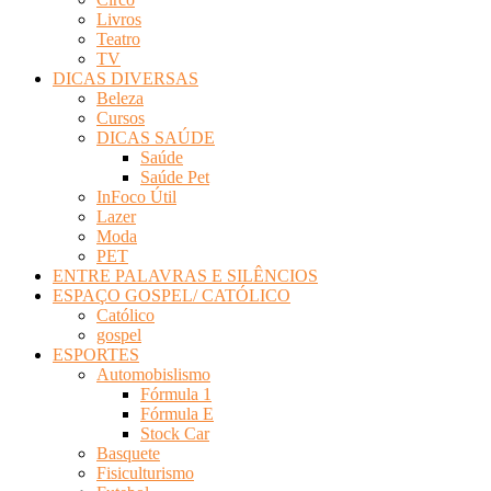
Livros
Teatro
TV
DICAS DIVERSAS
Beleza
Cursos
DICAS SAÚDE
Saúde
Saúde Pet
InFoco Útil
Lazer
Moda
PET
ENTRE PALAVRAS E SILÊNCIOS
ESPAÇO GOSPEL/ CATÓLICO
Católico
gospel
ESPORTES
Automobislismo
Fórmula 1
Fórmula E
Stock Car
Basquete
Fisiculturismo