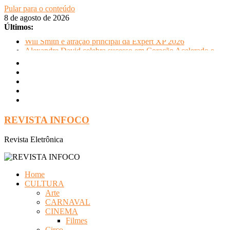
Pular para o conteúdo
8 de agosto de 2026
Últimos:
Will Smith é atração principal da Expert XP 2026
Alexandre David celebra sucesso em Coração Acelerado e
anuncia retorno ao teatro com Pequenos Trabalhos para
Velhos Palhaços
FLIP e Festival da Cachaça movimentam Paraty durante o
inverno e reforçam a cidade como destino de cultura e
tradição
Otaviano Costa se encontra com Will Smith em momento de
descontração
REVISTA INFOCO
Oficinas gratuitas no Museu Nacional apresentam o processo
criativo do artista Vik Muniz
Revista Eletrônica
Home
CULTURA
Arte
CARNAVAL
CINEMA
Filmes
Circo