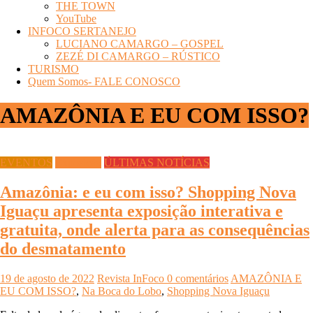
THE TOWN
YouTube
INFOCO SERTANEJO
LUCIANO CAMARGO – GOSPEL
ZEZÉ DI CAMARGO – RÚSTICO
TURISMO
Quem Somos- FALE CONOSCO
AMAZÔNIA E EU COM ISSO?
EVENTOS
Exposição
ÚLTIMAS NOTÍCIAS
Amazônia: e eu com isso? Shopping Nova
Iguaçu apresenta exposição interativa e
gratuita, onde alerta para as consequências
do desmatamento
19 de agosto de 2022
Revista InFoco
0 comentários
AMAZÔNIA E
EU COM ISSO?
,
Na Boca do Lobo
,
Shopping Nova Iguaçu