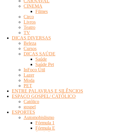
CARNAVAL
Eletrônica
CINEMA
Filmes
Circo
Livros
Teatro
TV
DICAS DIVERSAS
Beleza
Cursos
DICAS SAÚDE
Saúde
Saúde Pet
InFoco Útil
Lazer
Moda
PET
ENTRE PALAVRAS E SILÊNCIOS
ESPAÇO GOSPEL/ CATÓLICO
Católico
gospel
ESPORTES
Automobislismo
Fórmula 1
Fórmula E