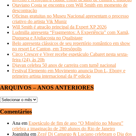
Otaviano Costa se encontra com Will Smith em momento de
descontração
Oficinas gratuitas no Museu Nacional apresentam o processo
criativo do artista Vik Muniz
Will Smith é atração principal da Expert XP 2026
Ludmilla apresenta “Fragmentos: A Experiência” com Xamã,
Duquesa e Ajuliacosta no Qualistage
Belo apresenta clássicos de seu repertório romântico em show
no resort Le Canton, em Teresópolis
Circo Crescer e Viver recebe espetáculo Cabaret nesta sexta-
feira (24), às 20h
Djavan celebra 50 anos de carreira com turnê nacional
Festival Elemento em Movimento anuncia Don L, Ebony e
primeiro artista internacional da 8ª edição
ARQUIVOS – ANOS ANTERIORES
ARQUIVOS
–
ANOS
Comentários
ANTERIORES
Ana
em
Espetáculo de fim de ano “O Mistério no Museu”
celebra a imaginação de 280 alunos do Rio de Janeiro
Joaninha
em
Zezé Di Camargo & Luciano celebram o Dia dos