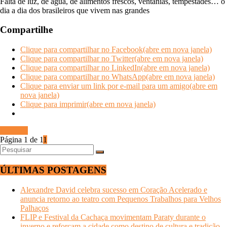
Falta de luz, de água, de alimentos frescos, ventanias, tempestades… o
dia a dia dos brasileiros que vivem nas grandes
Compartilhe
Clique para compartilhar no Facebook(abre em nova janela)
Clique para compartilhar no Twitter(abre em nova janela)
Clique para compartilhar no LinkedIn(abre em nova janela)
Clique para compartilhar no WhatsApp(abre em nova janela)
Clique para enviar um link por e-mail para um amigo(abre em
nova janela)
Clique para imprimir(abre em nova janela)
Ler mais
Página 1 de 1
1
ÚLTIMAS POSTAGENS
Alexandre David celebra sucesso em Coração Acelerado e
anuncia retorno ao teatro com Pequenos Trabalhos para Velhos
Palhaços
FLIP e Festival da Cachaça movimentam Paraty durante o
inverno e reforçam a cidade como destino de cultura e tradição