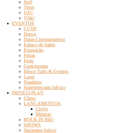
Surf
Tênis
UFC
Vôlei
EVENTOS
CCXP
Dança
Datas Comemorativas
Espaço do Saber
Exposição
Feiras
Festa
Gastronomia
Infoco Talks & Eventos
Lazer
Natalinos
Supermercado InFoco
INFOCO PLAY
Clipes
LANÇAMENTOS
Livros
Músicas
ROCK IN RIO
SHOWS
Streaming Infoco