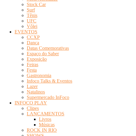
Stock Car
Surf
Tênis
UFC
Vôlei
EVENTOS
CCXP
Dança
Datas Comemorativas
Espaço do Saber
Exposição
Feiras
Festa
Gastronomia
Infoco Talks & Eventos
Lazer
Natalinos
Supermercado InFoco
INFOCO PLAY
Clipes
LANÇAMENTOS
Livros
Músicas
ROCK IN RIO
SHOWS