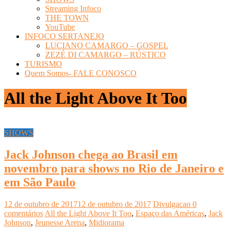
Streaming Infoco
THE TOWN
YouTube
INFOCO SERTANEJO
LUCIANO CAMARGO – GOSPEL
ZEZÉ DI CAMARGO – RÚSTICO
TURISMO
Quem Somos- FALE CONOSCO
All the Light Above It Too
SHOWS
Jack Johnson chega ao Brasil em
novembro para shows no Rio de Janeiro e
em São Paulo
12 de outubro de 2017
12 de outubro de 2017
Divulgacao
0
comentários
All the Light Above It Too
,
Espaço das Américas
,
Jack
Johnson
,
Jeunesse Arena
,
Midiorama