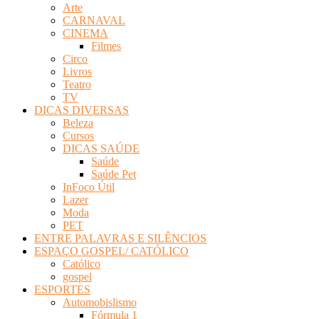
Arte
Revista
CARNAVAL
Eletrônica
CINEMA
Filmes
Circo
Livros
Teatro
TV
DICAS DIVERSAS
Beleza
Cursos
DICAS SAÚDE
Saúde
Saúde Pet
InFoco Útil
Lazer
Moda
PET
ENTRE PALAVRAS E SILÊNCIOS
ESPAÇO GOSPEL/ CATÓLICO
Católico
gospel
ESPORTES
Automobislismo
Fórmula 1