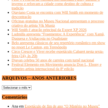
inverno e reforçam a cidade como destino de cultura e
tradição
Otaviano Costa se encontra com Will Smith em momento de
descontração
Oficinas gratuitas no Museu Nacional apresentam o processo
criativo do artista Vik Muniz
Will Smith é atração principal da Expert XP 2026
Ludmilla apresenta “Fragmentos: A Experiência” com Xamã,
Duquesa e Ajuliacosta no Qualistage
Belo apresenta clássicos de seu repertório romântico em show
no resort Le Canton, em Teresópolis
Circo Crescer e Viver recebe espetáculo Cabaret nesta sexta-
feira (24), às 20h
Djavan celebra 50 anos de carreira com turnê nacional
Festival Elemento em Movimento anuncia Don L, Ebony e
primeiro artista internacional da 8ª edição
ARQUIVOS – ANOS ANTERIORES
ARQUIVOS
–
ANOS
Comentários
ANTERIORES
Ana
em
Espetáculo de fim de ano “O Mistério no Museu”