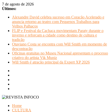
Pular
7 de agosto de 2026
para
Últimos:
o
Alexandre David celebra sucesso em Coração Acelerado e
conteúdo
anuncia retorno ao teatro com Pequenos Trabalhos para
Velhos Palhaços
FLIP e Festival da Cachaça movimentam Paraty durante o
inverno e reforçam a cidade como destino de cultura e
tradição
Otaviano Costa se encontra com Will Smith em momento de
descontração
Oficinas gratuitas no Museu Nacional apresentam o processo
criativo do artista Vik Muniz
Will Smith é atração principal da Expert XP 2026
REVISTA
Home
INFOCO
CULTURA