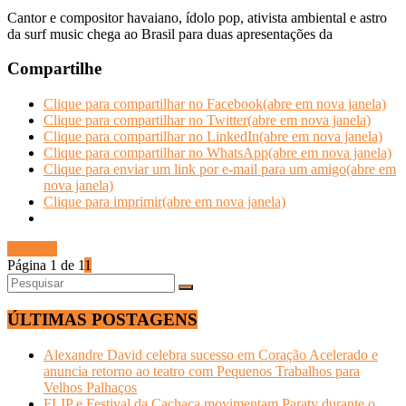
Cantor e compositor havaiano, ídolo pop, ativista ambiental e astro
da surf music chega ao Brasil para duas apresentações da
Compartilhe
Clique para compartilhar no Facebook(abre em nova janela)
Clique para compartilhar no Twitter(abre em nova janela)
Clique para compartilhar no LinkedIn(abre em nova janela)
Clique para compartilhar no WhatsApp(abre em nova janela)
Clique para enviar um link por e-mail para um amigo(abre em
nova janela)
Clique para imprimir(abre em nova janela)
Ler mais
Página 1 de 1
1
ÚLTIMAS POSTAGENS
Alexandre David celebra sucesso em Coração Acelerado e
anuncia retorno ao teatro com Pequenos Trabalhos para
Velhos Palhaços
FLIP e Festival da Cachaça movimentam Paraty durante o