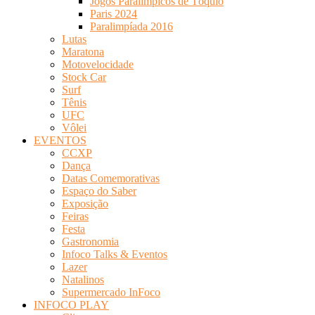
Jogos Paralímpicos de Tóquio
Paris 2024
Paralimpíada 2016
Lutas
Maratona
Motovelocidade
Stock Car
Surf
Tênis
UFC
Vôlei
EVENTOS
CCXP
Dança
Datas Comemorativas
Espaço do Saber
Exposição
Feiras
Festa
Gastronomia
Infoco Talks & Eventos
Lazer
Natalinos
Supermercado InFoco
INFOCO PLAY