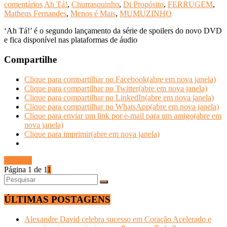
comentários
Ah Tá!
,
Churrasquinho
,
Di Propósito
,
FERRUGEM
,
Matheus Fernandes
,
Menos é Mais
,
MUMUZINHO
‘Ah Tá!’ é o segundo lançamento da série de spoilers do novo DVD
e fica disponível nas plataformas de áudio
Compartilhe
Clique para compartilhar no Facebook(abre em nova janela)
Clique para compartilhar no Twitter(abre em nova janela)
Clique para compartilhar no LinkedIn(abre em nova janela)
Clique para compartilhar no WhatsApp(abre em nova janela)
Clique para enviar um link por e-mail para um amigo(abre em
nova janela)
Clique para imprimir(abre em nova janela)
Ler mais
Página 1 de 1
1
ÚLTIMAS POSTAGENS
Alexandre David celebra sucesso em Coração Acelerado e