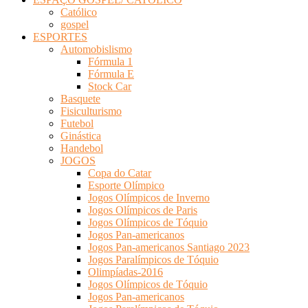
Católico
gospel
ESPORTES
Automobislismo
Fórmula 1
Fórmula E
Stock Car
Basquete
Fisiculturismo
Futebol
Ginástica
Handebol
JOGOS
Copa do Catar
Esporte Olímpico
Jogos Olímpicos de Inverno
Jogos Olímpicos de Paris
Jogos Olímpicos de Tóquio
Jogos Pan-americanos
Jogos Pan-americanos Santiago 2023
Jogos Paralímpicos de Tóquio
Olimpíadas-2016
Jogos Olímpicos de Tóquio
Jogos Pan-americanos