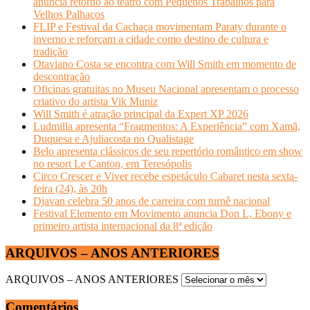
anuncia retorno ao teatro com Pequenos Trabalhos para
Velhos Palhaços
FLIP e Festival da Cachaça movimentam Paraty durante o
inverno e reforçam a cidade como destino de cultura e
tradição
Otaviano Costa se encontra com Will Smith em momento de
descontração
Oficinas gratuitas no Museu Nacional apresentam o processo
criativo do artista Vik Muniz
Will Smith é atração principal da Expert XP 2026
Ludmilla apresenta “Fragmentos: A Experiência” com Xamã,
Duquesa e Ajuliacosta no Qualistage
Belo apresenta clássicos de seu repertório romântico em show
no resort Le Canton, em Teresópolis
Circo Crescer e Viver recebe espetáculo Cabaret nesta sexta-
feira (24), às 20h
Djavan celebra 50 anos de carreira com turnê nacional
Festival Elemento em Movimento anuncia Don L, Ebony e
primeiro artista internacional da 8ª edição
ARQUIVOS – ANOS ANTERIORES
ARQUIVOS – ANOS ANTERIORES
Comentários