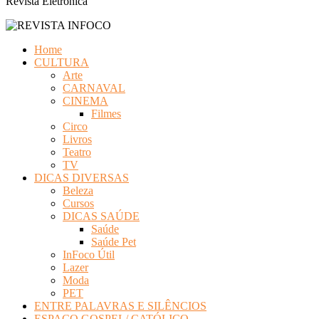
Revista Eletrônica
Home
CULTURA
Arte
CARNAVAL
CINEMA
Filmes
Circo
Livros
Teatro
TV
DICAS DIVERSAS
Beleza
Cursos
DICAS SAÚDE
Saúde
Saúde Pet
InFoco Útil
Lazer
Moda
PET
ENTRE PALAVRAS E SILÊNCIOS
ESPAÇO GOSPEL/ CATÓLICO