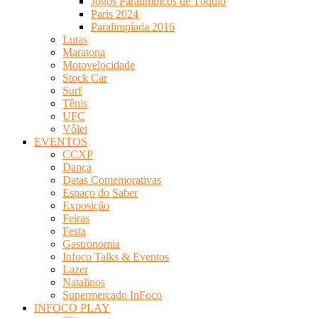
Jogos Paralímpicos de Tóquio
Paris 2024
Paralimpíada 2016
Lutas
Maratona
Motovelocidade
Stock Car
Surf
Tênis
UFC
Vôlei
EVENTOS
CCXP
Dança
Datas Comemorativas
Espaço do Saber
Exposição
Feiras
Festa
Gastronomia
Infoco Talks & Eventos
Lazer
Natalinos
Supermercado InFoco
INFOCO PLAY