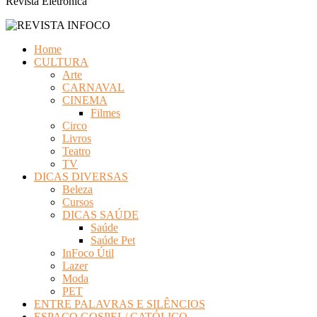
Revista Eletrônica
Home
CULTURA
Arte
CARNAVAL
CINEMA
Filmes
Circo
Livros
Teatro
TV
DICAS DIVERSAS
Beleza
Cursos
DICAS SAÚDE
Saúde
Saúde Pet
InFoco Útil
Lazer
Moda
PET
ENTRE PALAVRAS E SILÊNCIOS
ESPAÇO GOSPEL/ CATÓLICO