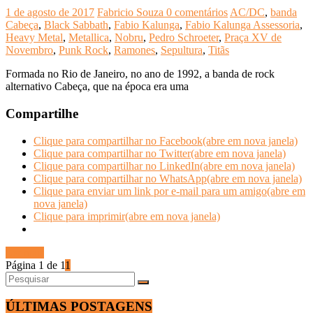
1 de agosto de 2017
Fabricio Souza
0 comentários
AC/DC
,
banda
Cabeça
,
Black Sabbath
,
Fabio Kalunga
,
Fabio Kalunga Assessoria
,
Heavy Metal
,
Metallica
,
Nobru
,
Pedro Schroeter
,
Praça XV de
Novembro
,
Punk Rock
,
Ramones
,
Sepultura
,
Titãs
Formada no Rio de Janeiro, no ano de 1992, a banda de rock
alternativo Cabeça, que na época era uma
Compartilhe
Clique para compartilhar no Facebook(abre em nova janela)
Clique para compartilhar no Twitter(abre em nova janela)
Clique para compartilhar no LinkedIn(abre em nova janela)
Clique para compartilhar no WhatsApp(abre em nova janela)
Clique para enviar um link por e-mail para um amigo(abre em
nova janela)
Clique para imprimir(abre em nova janela)
Ler mais
Página 1 de 1
1
ÚLTIMAS POSTAGENS