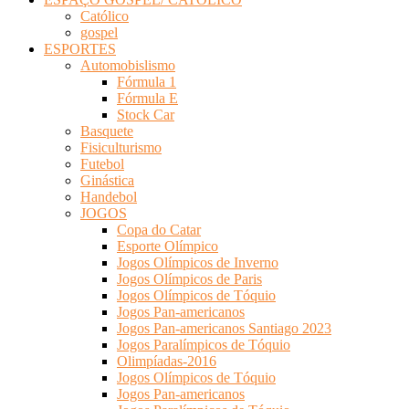
Católico
gospel
ESPORTES
Automobislismo
Fórmula 1
Fórmula E
Stock Car
Basquete
Fisiculturismo
Futebol
Ginástica
Handebol
JOGOS
Copa do Catar
Esporte Olímpico
Jogos Olímpicos de Inverno
Jogos Olímpicos de Paris
Jogos Olímpicos de Tóquio
Jogos Pan-americanos
Jogos Pan-americanos Santiago 2023
Jogos Paralímpicos de Tóquio
Olimpíadas-2016
Jogos Olímpicos de Tóquio
Jogos Pan-americanos