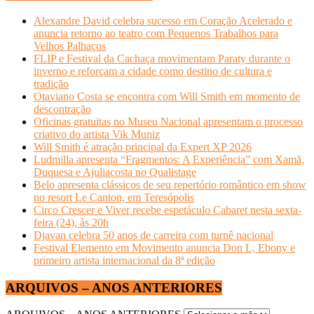
Alexandre David celebra sucesso em Coração Acelerado e
anuncia retorno ao teatro com Pequenos Trabalhos para
Velhos Palhaços
FLIP e Festival da Cachaça movimentam Paraty durante o
inverno e reforçam a cidade como destino de cultura e
tradição
Otaviano Costa se encontra com Will Smith em momento de
descontração
Oficinas gratuitas no Museu Nacional apresentam o processo
criativo do artista Vik Muniz
Will Smith é atração principal da Expert XP 2026
Ludmilla apresenta “Fragmentos: A Experiência” com Xamã,
Duquesa e Ajuliacosta no Qualistage
Belo apresenta clássicos de seu repertório romântico em show
no resort Le Canton, em Teresópolis
Circo Crescer e Viver recebe espetáculo Cabaret nesta sexta-
feira (24), às 20h
Djavan celebra 50 anos de carreira com turnê nacional
Festival Elemento em Movimento anuncia Don L, Ebony e
primeiro artista internacional da 8ª edição
ARQUIVOS – ANOS ANTERIORES