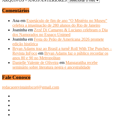
ARQUIVOS – ANOS ANTERIORES
Comentários
Ana
em
Espetáculo de fim de ano “O Mistério no Museu”
celebra a imaginação de 280 alunos do Rio de Janeiro
Joaninha
em
Zezé Di Camargo & Luciano celebram o Dia
dos Namorados no Espaço Unimed
Joaninha
em
Festa do Peão de Americana 2026 promete
edição histórica
Bryan Adams traz ao Brasil a turnê Roll With The Punches –
Revista InFoco
em
Bryan Adams faz o público recordar os
anos 80 e 90 no Metropolitan
Danielle Valente de Oliveira
em
Mangaratiba recebe
seminário sobre literatura negra e ancestralidade
Fale Conosco
redacaorevistainfocorj@gmail.com