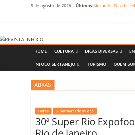
Pular
8 de agosto de 2026
Últimos:
Alexandre David cel
para
FLIP e Festival da C
o
Otaviano Costa se e
conteúdo
Oficinas gratuitas n
REVISTA
Will Smith é atração 
INFOCO
HOME
CULTURA
DICAS DIVERSAS
EN
INFOCO SERTANEJO
TURISMO
QUEM SOM
Revista
Eletrônica
ABRAS
Feiras
Supermercado InFoco
30ª Super Rio Expofoo
Rio de Janeiro