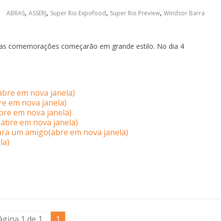
,
,
,
,
ABRAS
ASSERJ
Super Rio Expofood
Super Rio Preview
Windsor Barra
 as comemorações começarão em grande estilo. No dia 4
abre em nova janela)
re em nova janela)
bre em nova janela)
abre em nova janela)
para um amigo(abre em nova janela)
la)
ágina 1 de 1
1