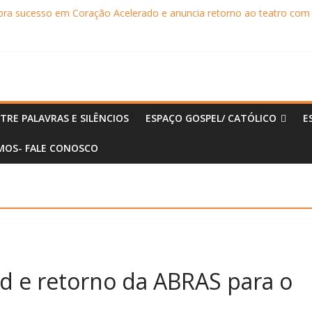
ebra sucesso em Coração Acelerado e anuncia retorno ao teatro com
achaça movimentam Paraty durante o inverno e reforçam a cidade com
ncontra com Will Smith em momento de descontração
o Museu Nacional apresentam o processo criativo do artista Vik Muniz
principal da Expert XP 2026
TRE PALAVRAS E SILÊNCIOS
ESPAÇO GOSPEL/ CATÓLICO
E
OS- FALE CONOSCO
d e retorno da ABRAS para o