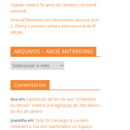
Djavan celebra 50 anos de carreira com turnê
nacional
Festival Elemento em Movimento anuncia Don
L, Ebony e primeiro artista internacional da 8ª
edição
ARQUIVOS – ANOS ANTERIORES
ARQUIVOS
–
ANOS
ANTERIORES
Comentários
Ana
em
Espetáculo de fim de ano “O Mistério
no Museu” celebra a imaginação de 280 alunos
do Rio de Janeiro
Joaninha
em
Zezé Di Camargo & Luciano
celebram o Dia dos Namorados no Espaço