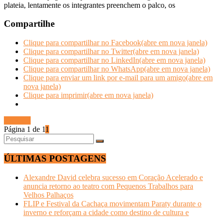
plateia, lentamente os integrantes preenchem o palco, os
Compartilhe
Clique para compartilhar no Facebook(abre em nova janela)
Clique para compartilhar no Twitter(abre em nova janela)
Clique para compartilhar no LinkedIn(abre em nova janela)
Clique para compartilhar no WhatsApp(abre em nova janela)
Clique para enviar um link por e-mail para um amigo(abre em
nova janela)
Clique para imprimir(abre em nova janela)
Ler mais
Página 1 de 1
1
ÚLTIMAS POSTAGENS
Alexandre David celebra sucesso em Coração Acelerado e
anuncia retorno ao teatro com Pequenos Trabalhos para
Velhos Palhaços
FLIP e Festival da Cachaça movimentam Paraty durante o
inverno e reforçam a cidade como destino de cultura e