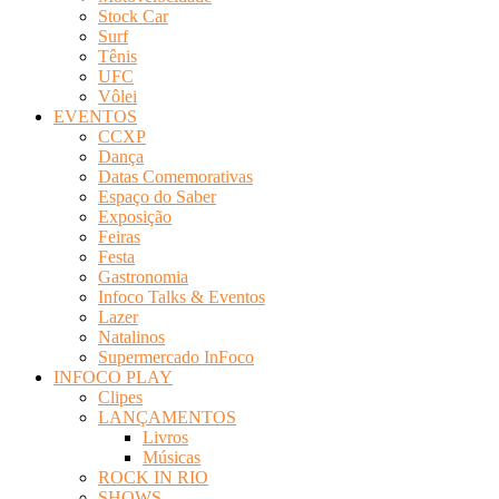
Stock Car
Surf
Tênis
UFC
Vôlei
EVENTOS
CCXP
Dança
Datas Comemorativas
Espaço do Saber
Exposição
Feiras
Festa
Gastronomia
Infoco Talks & Eventos
Lazer
Natalinos
Supermercado InFoco
INFOCO PLAY
Clipes
LANÇAMENTOS
Livros
Músicas
ROCK IN RIO
SHOWS