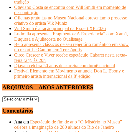
tradição
Otaviano Costa se encontra com Will Smith em momento de
descontração
Oficinas gratuitas no Museu Nacional apresentam o processo
criativo do artista Vik Muniz
Will Smith é atração principal da Expert XP 2026
Ludmilla apresenta “Fragmentos: A Experiência” com Xamã,
Duquesa e Ajuliacosta no Qualistage
Belo apresenta clássicos de seu repertório romântico em show
no resort Le Canton, em Teresópolis
Circo Crescer e Viver recebe espetáculo Cabaret nesta sexta-
feira (24), às 20h
Djavan celebra 50 anos de carreira com turnê nacional
Festival Elemento em Movimento anuncia Don L, Ebony e
primeiro artista internacional da 8ª edição
ARQUIVOS – ANOS ANTERIORES
ARQUIVOS
–
ANOS
Comentários
ANTERIORES
Ana
em
Espetáculo de fim de ano “O Mistério no Museu”
celebra a imaginação de 280 alunos do Rio de Janeiro