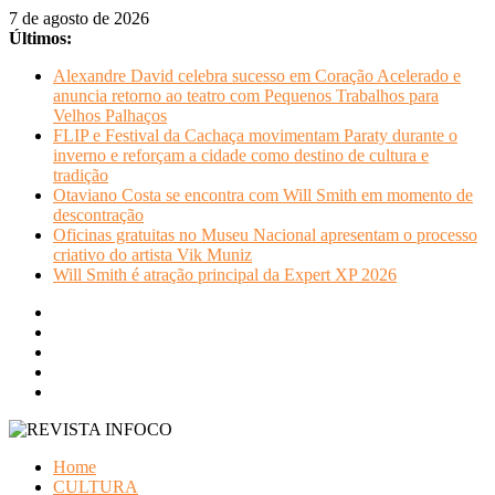
Pular
7 de agosto de 2026
para
Últimos:
o
Alexandre David celebra sucesso em Coração Acelerado e
conteúdo
anuncia retorno ao teatro com Pequenos Trabalhos para
Velhos Palhaços
FLIP e Festival da Cachaça movimentam Paraty durante o
inverno e reforçam a cidade como destino de cultura e
tradição
Otaviano Costa se encontra com Will Smith em momento de
descontração
Oficinas gratuitas no Museu Nacional apresentam o processo
criativo do artista Vik Muniz
Will Smith é atração principal da Expert XP 2026
REVISTA
Home
INFOCO
CULTURA