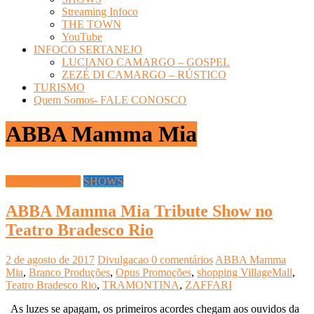
Streaming Infoco
THE TOWN
YouTube
INFOCO SERTANEJO
LUCIANO CAMARGO – GOSPEL
ZEZÉ DI CAMARGO – RÚSTICO
TURISMO
Quem Somos- FALE CONOSCO
ABBA Mamma Mia
INFOCO PLAY
SHOWS
ABBA Mamma Mia Tribute Show no
Teatro Bradesco Rio
2 de agosto de 2017
Divulgacao
0 comentários
ABBA Mamma
Mia
,
Branco Produções
,
Opus Promoções
,
shopping VillageMall
,
Teatro Bradesco Rio
,
TRAMONTINA
,
ZAFFARI
As luzes se apagam, os primeiros acordes chegam aos ouvidos da