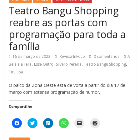
Teatro Bangu Shopping
reabre as portas com
programação para toda a
família
16 de março de 2023
Revista InFoco
0 comentários
A
,
,
,
,
Bela e a Fera
Esse Outro
Silvero Pereira
Teatro Bangu Shopping
Tirullipa
O palco da Zona Oeste está de volta a partir do dia 17 de
março com extensa programação de humor,
Compartilhe
C
C
C
C
C
C
l
l
l
l
l
l
i
i
i
i
i
i
q
q
q
q
q
q
u
u
u
u
u
u