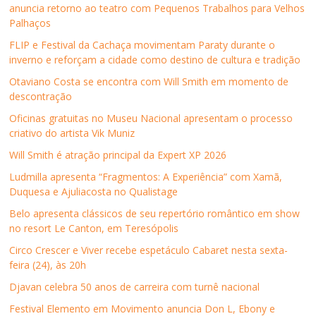
e
t
k
t
m
v
anuncia retorno ao teatro com Pequenos Trabalhos para Velhos
b
t
e
s
a
a
Palhaços
o
e
d
A
i
j
o
r
I
p
l
a
k
(
n
p
p
n
FLIP e Festival da Cachaça movimentam Paraty durante o
(
a
(
(
a
e
inverno e reforçam a cidade como destino de cultura e tradição
a
b
a
a
r
l
b
r
b
b
a
a
r
e
r
r
u
)
Otaviano Costa se encontra com Will Smith em momento de
e
e
e
e
m
descontração
e
m
e
e
a
m
n
m
m
m
n
o
n
n
i
Oficinas gratuitas no Museu Nacional apresentam o processo
o
v
o
o
g
criativo do artista Vik Muniz
v
a
v
v
o
a
j
a
a
(
j
a
j
j
a
Will Smith é atração principal da Expert XP 2026
a
n
a
a
b
n
e
n
n
r
Ludmilla apresenta “Fragmentos: A Experiência” com Xamã,
e
l
e
e
e
l
a
l
l
e
Duquesa e Ajuliacosta no Qualistage
a
)
a
a
m
)
)
)
n
Belo apresenta clássicos de seu repertório romântico em show
o
v
no resort Le Canton, em Teresópolis
a
j
Circo Crescer e Viver recebe espetáculo Cabaret nesta sexta-
a
n
feira (24), às 20h
e
l
Djavan celebra 50 anos de carreira com turnê nacional
a
)
Festival Elemento em Movimento anuncia Don L, Ebony e