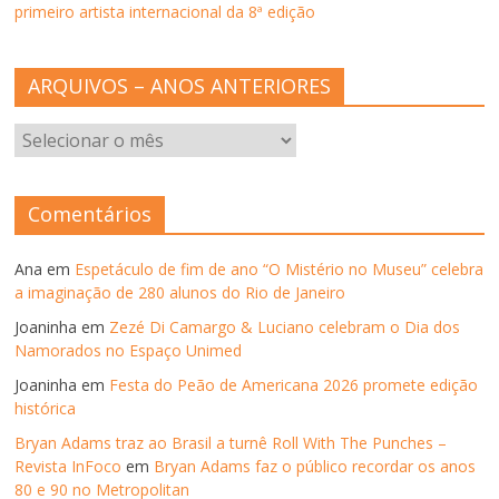
primeiro artista internacional da 8ª edição
ARQUIVOS – ANOS ANTERIORES
ARQUIVOS
–
ANOS
ANTERIORES
Comentários
Ana
em
Espetáculo de fim de ano “O Mistério no Museu” celebra
a imaginação de 280 alunos do Rio de Janeiro
Joaninha
em
Zezé Di Camargo & Luciano celebram o Dia dos
Namorados no Espaço Unimed
Joaninha
em
Festa do Peão de Americana 2026 promete edição
histórica
Bryan Adams traz ao Brasil a turnê Roll With The Punches –
Revista InFoco
em
Bryan Adams faz o público recordar os anos
80 e 90 no Metropolitan