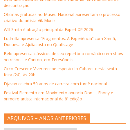
e
e
e
e
m
descontração
e
m
e
e
a
m
n
m
m
m
n
o
n
n
i
Oficinas gratuitas no Museu Nacional apresentam o processo
o
v
o
o
g
criativo do artista Vik Muniz
v
a
v
v
o
a
j
a
a
(
j
a
j
j
a
Will Smith é atração principal da Expert XP 2026
a
n
a
a
b
n
e
n
n
r
Ludmilla apresenta “Fragmentos: A Experiência” com Xamã,
e
l
e
e
e
l
a
l
l
e
Duquesa e Ajuliacosta no Qualistage
a
)
a
a
m
)
)
)
n
Belo apresenta clássicos de seu repertório romântico em show
o
v
no resort Le Canton, em Teresópolis
a
j
Circo Crescer e Viver recebe espetáculo Cabaret nesta sexta-
a
n
feira (24), às 20h
e
l
Djavan celebra 50 anos de carreira com turnê nacional
a
)
Festival Elemento em Movimento anuncia Don L, Ebony e
primeiro artista internacional da 8ª edição
ARQUIVOS – ANOS ANTERIORES