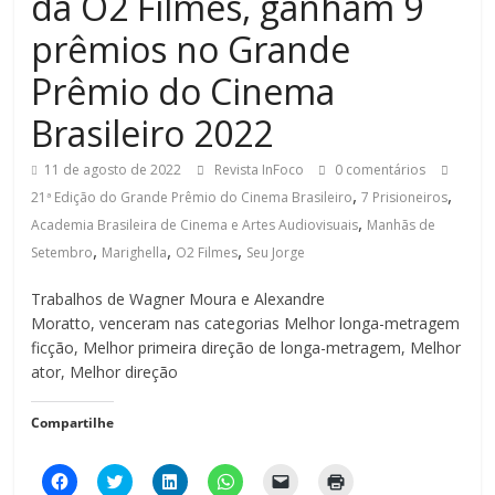
da O2 Filmes, ganham 9
prêmios no Grande
Prêmio do Cinema
Brasileiro 2022
11 de agosto de 2022
Revista InFoco
0 comentários
,
,
21ª Edição do Grande Prêmio do Cinema Brasileiro
7 Prisioneiros
,
Academia Brasileira de Cinema e Artes Audiovisuais
Manhãs de
,
,
,
Setembro
Marighella
O2 Filmes
Seu Jorge
Trabalhos de Wagner Moura e Alexandre
Moratto, venceram nas categorias Melhor longa-metragem
ficção, Melhor primeira direção de longa-metragem, Melhor
ator, Melhor direção
Compartilhe
C
C
C
C
C
C
l
l
l
l
l
l