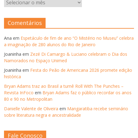
ARQUIVOS
–
ANOS
ANTERIORES
Comentários
Ana
em
Espetáculo de fim de ano “O Mistério no Museu” celebra
a imaginação de 280 alunos do Rio de Janeiro
Joaninha
em
Zezé Di Camargo & Luciano celebram o Dia dos
Namorados no Espaço Unimed
Joaninha
em
Festa do Peão de Americana 2026 promete edição
histórica
Bryan Adams traz ao Brasil a turnê Roll With The Punches –
Revista InFoco
em
Bryan Adams faz o público recordar os anos
80 e 90 no Metropolitan
Danielle Valente de Oliveira
em
Mangaratiba recebe seminário
sobre literatura negra e ancestralidade
Fale Conosco