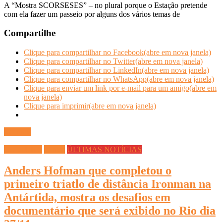
A “Mostra SCORSESES” – no plural porque o Estação pretende
com ela fazer um passeio por alguns dos vários temas de
Compartilhe
Clique para compartilhar no Facebook(abre em nova janela)
Clique para compartilhar no Twitter(abre em nova janela)
Clique para compartilhar no LinkedIn(abre em nova janela)
Clique para compartilhar no WhatsApp(abre em nova janela)
Clique para enviar um link por e-mail para um amigo(abre em
nova janela)
Clique para imprimir(abre em nova janela)
Ler mais
CULTURA
Filmes
ÚLTIMAS NOTÍCIAS
Anders Hofman que completou o
primeiro triatlo de distância Ironman na
Antártida, mostra os desafios em
documentário que será exibido no Rio dia