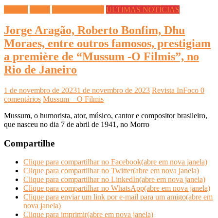
Cinema
Filmes
INFOCO PLAY
ÚLTIMAS NOTÍCIAS
Jorge Aragão, Roberto Bonfim, Dhu
Moraes, entre outros famosos, prestigiam
a première de “Mussum -O Filmis”, no
Rio de Janeiro
1 de novembro de 2023
1 de novembro de 2023
Revista InFoco
0
comentários
Mussum – O Filmis
Mussum, o humorista, ator, músico, cantor e compositor brasileiro,
que nasceu no dia 7 de abril de 1941, no Morro
Compartilhe
Clique para compartilhar no Facebook(abre em nova janela)
Clique para compartilhar no Twitter(abre em nova janela)
Clique para compartilhar no LinkedIn(abre em nova janela)
Clique para compartilhar no WhatsApp(abre em nova janela)
Clique para enviar um link por e-mail para um amigo(abre em
nova janela)
Clique para imprimir(abre em nova janela)