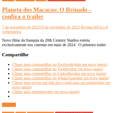
Planeta dos Macacos: O Reinado –
confira o trailer
7 de novembro de 2023
10 de novembro de 2023
Revista InFoco
0
comentários
Novo filme da franquia da 20th Century Studios estreia
exclusivamente nos cinemas em maio de 2024 O primeiro trailer
Compartilhe
Clique para compartilhar no Facebook(abre em nova janela)
Clique para compartilhar no Twitter(abre em nova janela)
Clique para compartilhar no LinkedIn(abre em nova janela)
Clique para compartilhar no WhatsApp(abre em nova janela)
Clique para enviar um link por e-mail para um amigo(abre em
nova janela)
Clique para imprimir(abre em nova janela)
Ler mais