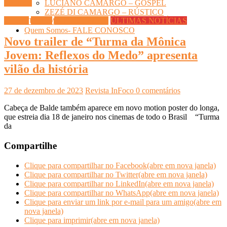
Ler mais
LUCIANO CAMARGO – GOSPEL
ZEZÉ DI CAMARGO – RÚSTICO
Cinema
Filmes
INFOCO PLAY
ÚLTIMAS NOTÍCIAS
TURISMO
Quem Somos- FALE CONOSCO
Novo trailer de “Turma da Mônica
Jovem: Reflexos do Medo” apresenta
vilão da história
27 de dezembro de 2023
Revista InFoco
0 comentários
Cabeça de Balde também aparece em novo motion poster do longa,
que estreia dia 18 de janeiro nos cinemas de todo o Brasil “Turma
da
Compartilhe
Clique para compartilhar no Facebook(abre em nova janela)
Clique para compartilhar no Twitter(abre em nova janela)
Clique para compartilhar no LinkedIn(abre em nova janela)
Clique para compartilhar no WhatsApp(abre em nova janela)
Clique para enviar um link por e-mail para um amigo(abre em
nova janela)
Clique para imprimir(abre em nova janela)