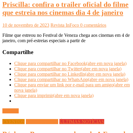
Priscilla: confira o trailer oficial do filme
que estreia nos cinemas dia 4 de janeiro
10 de novembro de 2023
Revista InFoco
0 comentários
Filme que estreou no Festival de Veneza chega aos cinemas em 4 de
janeiro, com pré-estreias especiais a partir de
Compartilhe
Clique para compartilhar no Facebook(abre em nova janela)
Clique para compartilhar no Twitter(abre em nova janela)
Clique para compartilhar no LinkedIn(abre em nova janela)
Clique para compartilhar no WhatsApp(abre em nova janela)
Clique para enviar um link por e-mail para um amigo(abre em
nova janela)
Clique para imprimir(abre em nova janela)
Ler mais
EVENTOS
Streaming Infoco
ÚLTIMAS NOTÍCIAS