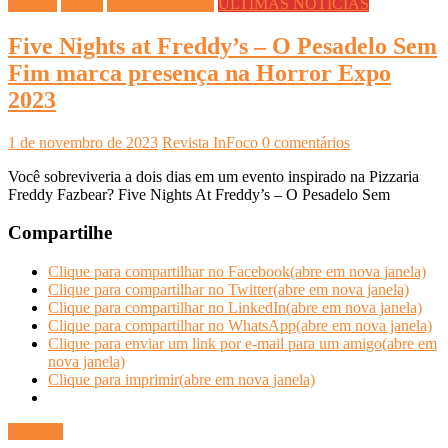
Cinema
Filmes
INFOCO PLAY
ÚLTIMAS NOTÍCIAS
Five Nights at Freddy’s – O Pesadelo Sem
Fim marca presença na Horror Expo
2023
1 de novembro de 2023
Revista InFoco
0 comentários
Você sobreviveria a dois dias em um evento inspirado na Pizzaria
Freddy Fazbear? Five Nights At Freddy’s – O Pesadelo Sem
Compartilhe
Clique para compartilhar no Facebook(abre em nova janela)
Clique para compartilhar no Twitter(abre em nova janela)
Clique para compartilhar no LinkedIn(abre em nova janela)
Clique para compartilhar no WhatsApp(abre em nova janela)
Clique para enviar um link por e-mail para um amigo(abre em
nova janela)
Clique para imprimir(abre em nova janela)
Ler mais