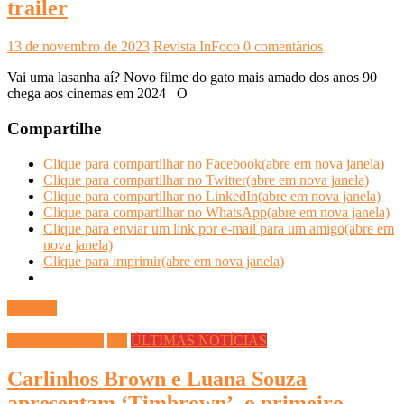
trailer
13 de novembro de 2023
Revista InFoco
0 comentários
Vai uma lasanha aí? Novo filme do gato mais amado dos anos 90
chega aos cinemas em 2024 O
Compartilhe
Clique para compartilhar no Facebook(abre em nova janela)
Clique para compartilhar no Twitter(abre em nova janela)
Clique para compartilhar no LinkedIn(abre em nova janela)
Clique para compartilhar no WhatsApp(abre em nova janela)
Clique para enviar um link por e-mail para um amigo(abre em
nova janela)
Clique para imprimir(abre em nova janela)
Ler mais
INFOCO PLAY
TV
ÚLTIMAS NOTÍCIAS
Carlinhos Brown e Luana Souza
apresentam ‘Timbrown’, o primeiro