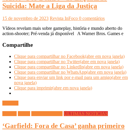
Suicida: Mate a Liga da Justiça
15 de novembro de 2023
Revista InFoco
0 comentários
Vídeos revelam mais sobre gameplay, história e mundo aberto do
action-shooter; Pré-venda já disponível A Warner Bros. Games e
Compartilhe
Clique para compartilhar no Facebook(abre em nova janela)
Clique para compartilhar no Twitter(abre em nova janela)
Clique para compartilhar no LinkedIn(abre em nova janela)
Clique para compartilhar no WhatsApp(abre em nova janela)
Clique para enviar um link por e-mail para um amigo(abre em
nova janela)
Clique para imprimir(abre em nova janela)
Ler mais
Cinema
Filmes
INFOCO PLAY
ÚLTIMAS NOTÍCIAS
‘Garfield: Fora de Casa’ ganha primeiro