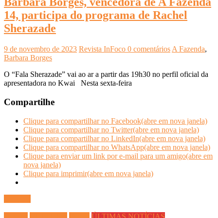
Bárbara Borges, vencedora de A Fazenda
14, participa do programa de Rachel
Sherazade
9 de novembro de 2023
Revista InFoco
0 comentários
A Fazenda
,
Barbara Borges
O “Fala Sherazade” vai ao ar a partir das 19h30 no perfil oficial da
apresentadora no Kwai Nesta sexta-feira
Compartilhe
Clique para compartilhar no Facebook(abre em nova janela)
Clique para compartilhar no Twitter(abre em nova janela)
Clique para compartilhar no LinkedIn(abre em nova janela)
Clique para compartilhar no WhatsApp(abre em nova janela)
Clique para enviar um link por e-mail para um amigo(abre em
nova janela)
Clique para imprimir(abre em nova janela)
Ler mais
Cinema
CULTURA
Filmes
ÚLTIMAS NOTÍCIAS