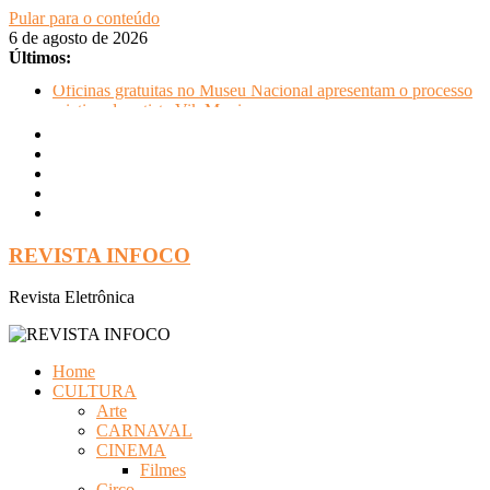
Pular para o conteúdo
6 de agosto de 2026
Últimos:
Oficinas gratuitas no Museu Nacional apresentam o processo
criativo do artista Vik Muniz
Will Smith é atração principal da Expert XP 2026
Alexandre David celebra sucesso em Coração Acelerado e
anuncia retorno ao teatro com Pequenos Trabalhos para
Velhos Palhaços
FLIP e Festival da Cachaça movimentam Paraty durante o
inverno e reforçam a cidade como destino de cultura e
tradição
REVISTA INFOCO
Otaviano Costa se encontra com Will Smith em momento de
descontração
Revista Eletrônica
Home
CULTURA
Arte
CARNAVAL
CINEMA
Filmes
Circo