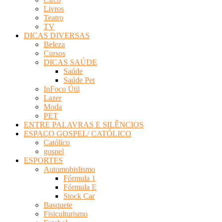
Livros
Teatro
TV
DICAS DIVERSAS
Beleza
Cursos
DICAS SAÚDE
Saúde
Saúde Pet
InFoco Útil
Lazer
Moda
PET
ENTRE PALAVRAS E SILÊNCIOS
ESPAÇO GOSPEL/ CATÓLICO
Católico
gospel
ESPORTES
Automobislismo
Fórmula 1
Fórmula E
Stock Car
Basquete
Fisiculturismo