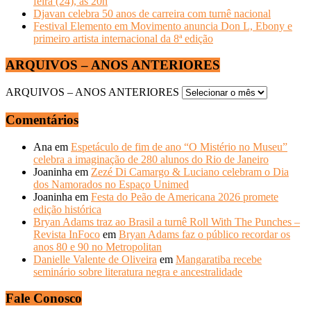
feira (24), às 20h
Djavan celebra 50 anos de carreira com turnê nacional
Festival Elemento em Movimento anuncia Don L, Ebony e
primeiro artista internacional da 8ª edição
ARQUIVOS – ANOS ANTERIORES
ARQUIVOS – ANOS ANTERIORES
Comentários
Ana
em
Espetáculo de fim de ano “O Mistério no Museu”
celebra a imaginação de 280 alunos do Rio de Janeiro
Joaninha
em
Zezé Di Camargo & Luciano celebram o Dia
dos Namorados no Espaço Unimed
Joaninha
em
Festa do Peão de Americana 2026 promete
edição histórica
Bryan Adams traz ao Brasil a turnê Roll With The Punches –
Revista InFoco
em
Bryan Adams faz o público recordar os
anos 80 e 90 no Metropolitan
Danielle Valente de Oliveira
em
Mangaratiba recebe
seminário sobre literatura negra e ancestralidade
Fale Conosco