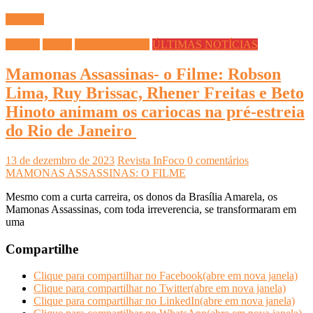
Ler mais
Cinema
Filmes
INFOCO PLAY
ÚLTIMAS NOTÍCIAS
Mamonas Assassinas- o Filme: Robson
Lima, Ruy Brissac, Rhener Freitas e Beto
Hinoto animam os cariocas na pré-estreia
do Rio de Janeiro
13 de dezembro de 2023
Revista InFoco
0 comentários
MAMONAS ASSASSINAS: O FILME
Mesmo com a curta carreira, os donos da Brasília Amarela, os
Mamonas Assassinas, com toda irreverencia, se transformaram em
uma
Compartilhe
Clique para compartilhar no Facebook(abre em nova janela)
Clique para compartilhar no Twitter(abre em nova janela)
Clique para compartilhar no LinkedIn(abre em nova janela)