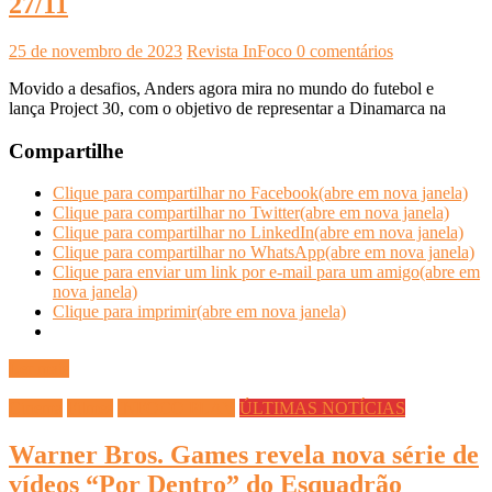
27/11
25 de novembro de 2023
Revista InFoco
0 comentários
Movido a desafios, Anders agora mira no mundo do futebol e
lança Project 30, com o objetivo de representar a Dinamarca na
Compartilhe
Clique para compartilhar no Facebook(abre em nova janela)
Clique para compartilhar no Twitter(abre em nova janela)
Clique para compartilhar no LinkedIn(abre em nova janela)
Clique para compartilhar no WhatsApp(abre em nova janela)
Clique para enviar um link por e-mail para um amigo(abre em
nova janela)
Clique para imprimir(abre em nova janela)
Ler mais
Cinema
Filmes
INFOCO PLAY
ÚLTIMAS NOTÍCIAS
Warner Bros. Games revela nova série de
vídeos “Por Dentro” do Esquadrão