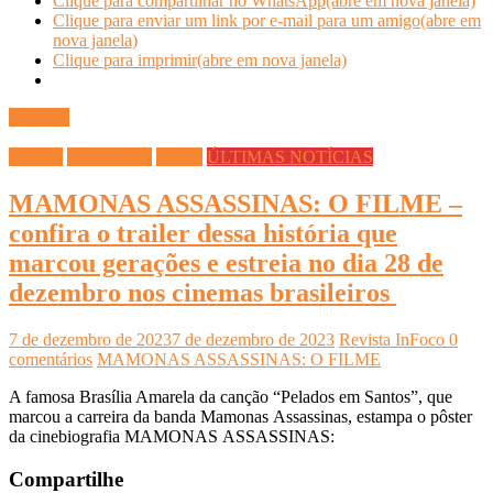
Clique para compartilhar no WhatsApp(abre em nova janela)
Clique para enviar um link por e-mail para um amigo(abre em
nova janela)
Clique para imprimir(abre em nova janela)
Ler mais
Cinema
CULTURA
Filmes
ÚLTIMAS NOTÍCIAS
MAMONAS ASSASSINAS: O FILME –
confira o trailer dessa história que
marcou gerações e estreia no dia 28 de
dezembro nos cinemas brasileiros
7 de dezembro de 2023
7 de dezembro de 2023
Revista InFoco
0
comentários
MAMONAS ASSASSINAS: O FILME
A famosa Brasília Amarela da canção “Pelados em Santos”, que
marcou a carreira da banda Mamonas Assassinas, estampa o pôster
da cinebiografia MAMONAS ASSASSINAS:
Compartilhe