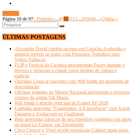
Ler mais
Página 10 de 97
« Primeira
«
...
8
9
10
11
12
...
20
30
40
...
»
Última »
ÚLTIMAS POSTAGENS
Alexandre David celebra sucesso em Coração Acelerado e
anuncia retorno ao teatro com Pequenos Trabalhos para
Velhos Palhaços
FLIP e Festival da Cachaça movimentam Paraty durante o
inverno e reforçam a cidade como destino de cultura e
tradição
Otaviano Costa se encontra com Will Smith em momento de
descontração
Oficinas gratuitas no Museu Nacional apresentam o processo
criativo do artista Vik Muniz
Will Smith é atração principal da Expert XP 2026
Ludmilla apresenta “Fragmentos: A Experiência” com Xamã,
Duquesa e Ajuliacosta no Qualistage
Belo apresenta clássicos de seu repertório romântico em show
no resort Le Canton, em Teresópolis
Circo Crescer e Viver recebe espetáculo Cabaret nesta sexta-