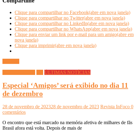
Compartilhe
Clique para compartilhar no Facebook(abre em nova janela)
Clique para compartilhar no Twitter(abre em nova janela)
Clique para compartilhar no LinkedIn(abre em nova janela)
Clique para compartilhar no WhatsApp(abre em nova janela)
Clique para enviar um link por e-mail para um amigo(abre em
nova janela)
Clique para imprimir(abre em nova janela)
Ler mais
INFOCO PLAY
TV
ÚLTIMAS NOTÍCIAS
Especial ‘Amigos’ será exibido no dia 11
de dezembro
28 de novembro de 2023
28 de novembro de 2023
Revista InFoco
0
comentários
O encontro que está marcado na memória afetiva de milhares de fãs
Brasil afora está volta. Depois de mais de