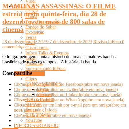
Vôlei
MAMONAS ASSASSINAS: O FILME
EVENTOS
CCXP
estreia nesta quinta-feira, dia 28 de
Dança
dezembro, em mais de 800 salas de
Datas Comemorativas
Espaço do Saber
cinema
Exposição
Feiras
28 de dezembro de 2023
27 de dezembro de 2023
Revista InFoco
0
Festa
comentários
Gastronomia
Infoco Talks & Eventos
O longa-metragem conta a história de uma das maiores bandas
Lazer
brasileiras de todos os tempos! A história da banda
Natalinos
Supermercado InFoco
Compartilhe
INFOCO PLAY
Clipes
LANÇAMENTOS
Clique para compartilhar no Facebook(abre em nova janela)
Livros
Clique para compartilhar no Twitter(abre em nova janela)
Músicas
Clique para compartilhar no LinkedIn(abre em nova janela)
ROCK IN RIO
Clique para compartilhar no WhatsApp(abre em nova janela)
SHOWS
Clique para enviar um link por e-mail para um amigo(abre em
Streaming Infoco
nova janela)
THE TOWN
Clique para imprimir(abre em nova janela)
YouTube
INFOCO SERTANEJO