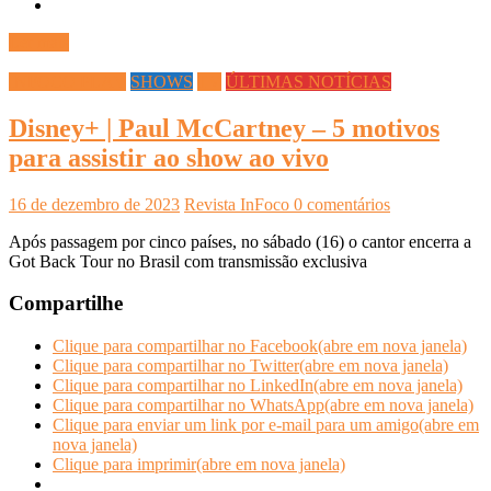
Ler mais
INFOCO PLAY
SHOWS
TV
ÚLTIMAS NOTÍCIAS
Disney+ | Paul McCartney – 5 motivos
para assistir ao show ao vivo
16 de dezembro de 2023
Revista InFoco
0 comentários
Após passagem por cinco países, no sábado (16) o cantor encerra a
Got Back Tour no Brasil com transmissão exclusiva
Compartilhe
Clique para compartilhar no Facebook(abre em nova janela)
Clique para compartilhar no Twitter(abre em nova janela)
Clique para compartilhar no LinkedIn(abre em nova janela)
Clique para compartilhar no WhatsApp(abre em nova janela)
Clique para enviar um link por e-mail para um amigo(abre em
nova janela)
Clique para imprimir(abre em nova janela)