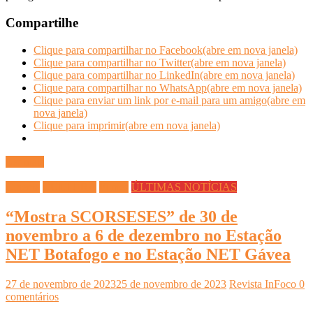
Compartilhe
Clique para compartilhar no Facebook(abre em nova janela)
Clique para compartilhar no Twitter(abre em nova janela)
Clique para compartilhar no LinkedIn(abre em nova janela)
Clique para compartilhar no WhatsApp(abre em nova janela)
Clique para enviar um link por e-mail para um amigo(abre em
nova janela)
Clique para imprimir(abre em nova janela)
Ler mais
Cinema
CULTURA
Filmes
ÚLTIMAS NOTÍCIAS
“Mostra SCORSESES” de 30 de
novembro a 6 de dezembro no Estação
NET Botafogo e no Estação NET Gávea
27 de novembro de 2023
25 de novembro de 2023
Revista InFoco
0
comentários