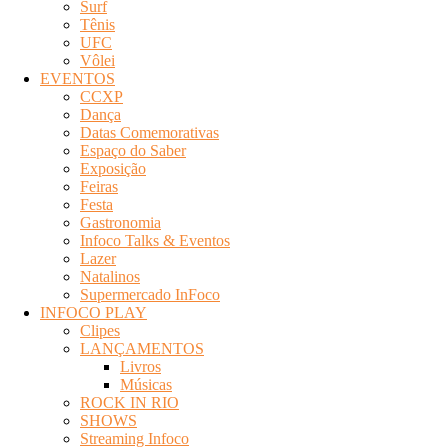
Surf
Tênis
UFC
Vôlei
EVENTOS
CCXP
Dança
Datas Comemorativas
Espaço do Saber
Exposição
Feiras
Festa
Gastronomia
Infoco Talks & Eventos
Lazer
Natalinos
Supermercado InFoco
INFOCO PLAY
Clipes
LANÇAMENTOS
Livros
Músicas
ROCK IN RIO
SHOWS
Streaming Infoco