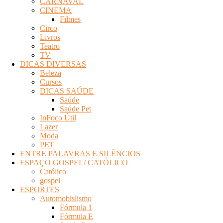
CARNAVAL
Eletrônica
CINEMA
Filmes
Circo
Livros
Teatro
TV
DICAS DIVERSAS
Beleza
Cursos
DICAS SAÚDE
Saúde
Saúde Pet
InFoco Útil
Lazer
Moda
PET
ENTRE PALAVRAS E SILÊNCIOS
ESPAÇO GOSPEL/ CATÓLICO
Católico
gospel
ESPORTES
Automobislismo
Fórmula 1
Fórmula E