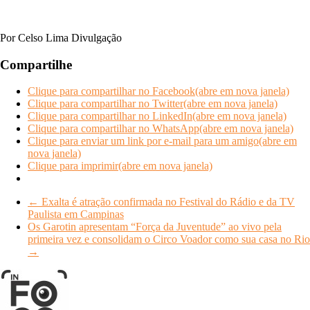
e
e
Por Celso Lima Divulgação
Compartilhe
Clique para compartilhar no Facebook(abre em nova janela)
Clique para compartilhar no Twitter(abre em nova janela)
Clique para compartilhar no LinkedIn(abre em nova janela)
Clique para compartilhar no WhatsApp(abre em nova janela)
Clique para enviar um link por e-mail para um amigo(abre em
nova janela)
Clique para imprimir(abre em nova janela)
←
Exalta é atração confirmada no Festival do Rádio e da TV
Paulista em Campinas
Os Garotin apresentam “Força da Juventude” ao vivo pela
primeira vez e consolidam o Circo Voador como sua casa no Rio
→