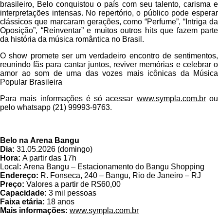
brasileiro, Belo conquistou o país com seu talento, carisma e
interpretações intensas. No repertório, o público pode esperar
clássicos que marcaram gerações, como “Perfume”, “Intriga da
Oposição”, “Reinventar” e muitos outros hits que fazem parte
da história da música romântica no Brasil.
O show promete ser um verdadeiro encontro de sentimentos,
reunindo fãs para cantar juntos, reviver memórias e celebrar o
amor ao som de uma das vozes mais icônicas da Música
Popular Brasileira
Para mais informações é só acessar
www.sympla.com.br
o
pelo whatsapp (21) 99993-9763.
Belo na Arena Bangu
Dia:
31.05.2026 (domingo)
Hora:
A partir das 17h
Local
:
Arena
Bangu – Estacionamento do Bangu Shopping
Endereço:
R. Fonseca, 240 – Bangu, Rio de Janeiro – RJ
Preço:
Valores a partir de R$60,00
Capacidade:
3 mil pessoas
Faixa etária:
18 anos
Mais informações:
www.sympla.com.br