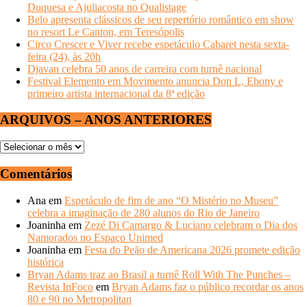
Duquesa e Ajuliacosta no Qualistage
Belo apresenta clássicos de seu repertório romântico em show
no resort Le Canton, em Teresópolis
Circo Crescer e Viver recebe espetáculo Cabaret nesta sexta-
feira (24), às 20h
Djavan celebra 50 anos de carreira com turnê nacional
Festival Elemento em Movimento anuncia Don L, Ebony e
primeiro artista internacional da 8ª edição
ARQUIVOS – ANOS ANTERIORES
ARQUIVOS
–
ANOS
Comentários
ANTERIORES
Ana
em
Espetáculo de fim de ano “O Mistério no Museu”
celebra a imaginação de 280 alunos do Rio de Janeiro
Joaninha
em
Zezé Di Camargo & Luciano celebram o Dia dos
Namorados no Espaço Unimed
Joaninha
em
Festa do Peão de Americana 2026 promete edição
histórica
Bryan Adams traz ao Brasil a turnê Roll With The Punches –
Revista InFoco
em
Bryan Adams faz o público recordar os anos
80 e 90 no Metropolitan