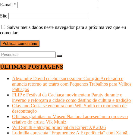
E-mail
*
Site
Salvar meus dados neste navegador para a próxima vez que eu
comentar.
ÚLTIMAS POSTAGENS
Alexandre David celebra sucesso em Coração Acelerado e
anuncia retorno ao teatro com Pequenos Trabalhos para Velhos
Palhaços
FLIP e Festival da Cachaça movimentam Paraty durante o
inverno e reforçam a cidade como destino de cultura e tradição
Otaviano Costa se encontra com Will Smith em momento de
descontração
Oficinas gratuitas no Museu Nacional apresentam o processo
criativo do artista Vik Muniz
Will Smith é atração principal da Expert XP 2026
Ludmilla apresenta “Fragmentos: A Experiência” com Xamã,