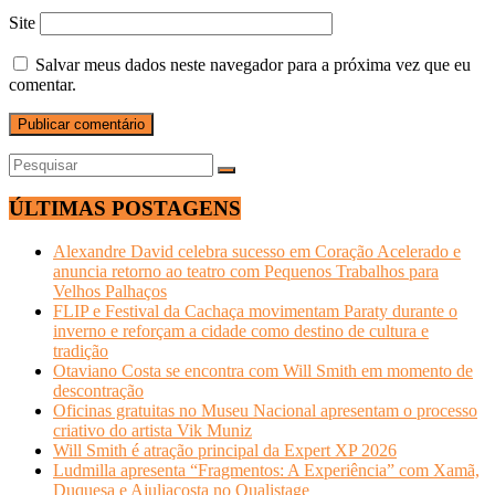
Site
Salvar meus dados neste navegador para a próxima vez que eu
comentar.
ÚLTIMAS POSTAGENS
Alexandre David celebra sucesso em Coração Acelerado e
anuncia retorno ao teatro com Pequenos Trabalhos para
Velhos Palhaços
FLIP e Festival da Cachaça movimentam Paraty durante o
inverno e reforçam a cidade como destino de cultura e
tradição
Otaviano Costa se encontra com Will Smith em momento de
descontração
Oficinas gratuitas no Museu Nacional apresentam o processo
criativo do artista Vik Muniz
Will Smith é atração principal da Expert XP 2026
Ludmilla apresenta “Fragmentos: A Experiência” com Xamã,
Duquesa e Ajuliacosta no Qualistage