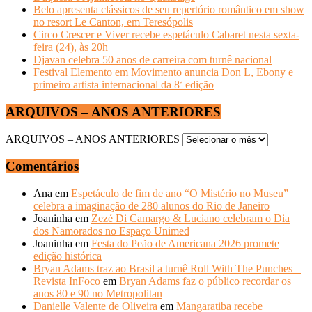
Belo apresenta clássicos de seu repertório romântico em show
no resort Le Canton, em Teresópolis
Circo Crescer e Viver recebe espetáculo Cabaret nesta sexta-
feira (24), às 20h
Djavan celebra 50 anos de carreira com turnê nacional
Festival Elemento em Movimento anuncia Don L, Ebony e
primeiro artista internacional da 8ª edição
ARQUIVOS – ANOS ANTERIORES
ARQUIVOS – ANOS ANTERIORES
Comentários
Ana
em
Espetáculo de fim de ano “O Mistério no Museu”
celebra a imaginação de 280 alunos do Rio de Janeiro
Joaninha
em
Zezé Di Camargo & Luciano celebram o Dia
dos Namorados no Espaço Unimed
Joaninha
em
Festa do Peão de Americana 2026 promete
edição histórica
Bryan Adams traz ao Brasil a turnê Roll With The Punches –
Revista InFoco
em
Bryan Adams faz o público recordar os
anos 80 e 90 no Metropolitan
Danielle Valente de Oliveira
em
Mangaratiba recebe