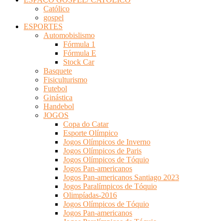
Católico
gospel
ESPORTES
Automobislismo
Fórmula 1
Fórmula E
Stock Car
Basquete
Fisiculturismo
Futebol
Ginástica
Handebol
JOGOS
Copa do Catar
Esporte Olímpico
Jogos Olímpicos de Inverno
Jogos Olímpicos de Paris
Jogos Olímpicos de Tóquio
Jogos Pan-americanos
Jogos Pan-americanos Santiago 2023
Jogos Paralímpicos de Tóquio
Olimpíadas-2016
Jogos Olímpicos de Tóquio
Jogos Pan-americanos