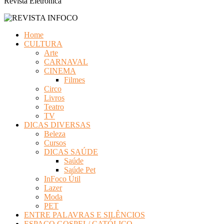
Revista Eletrônica
Home
CULTURA
Arte
CARNAVAL
CINEMA
Filmes
Circo
Livros
Teatro
TV
DICAS DIVERSAS
Beleza
Cursos
DICAS SAÚDE
Saúde
Saúde Pet
InFoco Útil
Lazer
Moda
PET
ENTRE PALAVRAS E SILÊNCIOS
ESPAÇO GOSPEL/ CATÓLICO