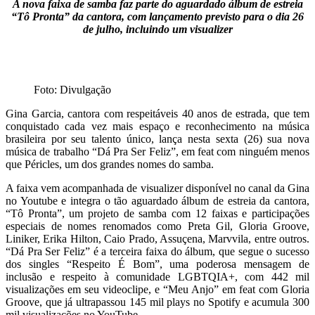
A nova faixa de samba faz parte do aguardado álbum de estreia
“Tô Pronta” da cantora, com lançamento previsto para o dia 26
de julho, incluindo um visualizer
k
Foto: Divulgação
Gina Garcia, cantora com respeitáveis 40 anos de estrada, que tem
conquistado cada vez mais espaço e reconhecimento na música
brasileira por seu talento único, lança nesta sexta (26) sua nova
música de trabalho “Dá Pra Ser Feliz”, em feat com ninguém menos
que Péricles, um dos grandes nomes do samba.
A faixa vem acompanhada de visualizer disponível no canal da Gina
no Youtube e integra o tão aguardado álbum de estreia da cantora,
“Tô Pronta”, um projeto de samba com 12 faixas e participações
especiais de nomes renomados como Preta Gil, Gloria Groove,
Liniker, Erika Hilton, Caio Prado, Assuçena, Marvvila, entre outros.
“Dá Pra Ser Feliz” é a terceira faixa do álbum, que segue o sucesso
dos singles “Respeito É Bom”, uma poderosa mensagem de
inclusão e respeito à comunidade LGBTQIA+, com 442 mil
visualizações em seu videoclipe, e “Meu Anjo” em feat com Gloria
Groove, que já ultrapassou 145 mil plays no Spotify e acumula 300
mil visualizações no YouTube.