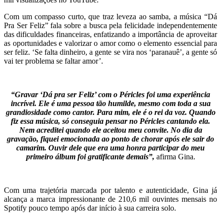
Com um compasso curto, que traz leveza ao samba, a música “Dá
Pra Ser Feliz” fala sobre a busca pela felicidade independentemente
das dificuldades financeiras, enfatizando a importância de aproveitar
as oportunidades e valorizar o amor como o elemento essencial para
ser feliz. ‘Se falta dinheiro, a gente se vira nos ‘paranauê’, a gente só
vai ter problema se faltar amor’.
“Gravar ‘Dá pra ser Feliz’ com o Péricles foi uma experiência
incrível. Ele é uma pessoa tão humilde, mesmo com toda a sua
grandiosidade como cantor. Para mim, ele é o rei da voz. Quando
fiz essa música, só conseguia pensar no Péricles cantando ela.
Nem acreditei quando ele aceitou meu convite. No dia da
gravação, fiquei emocionada ao ponto de chorar após ele sair do
camarim. Ouvir dele que era uma honra participar do meu
primeiro álbum foi gratificante demais”,
afirma Gina.
Com uma trajetória marcada por talento e autenticidade, Gina já
alcança a marca impressionante de 210,6 mil ouvintes mensais no
Spotify pouco tempo após dar início à sua carreira solo.