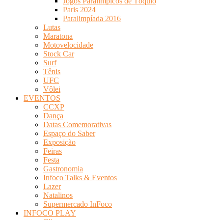
Jogos Paralímpicos de Tóquio
Paris 2024
Paralimpíada 2016
Lutas
Maratona
Motovelocidade
Stock Car
Surf
Tênis
UFC
Vôlei
EVENTOS
CCXP
Dança
Datas Comemorativas
Espaço do Saber
Exposição
Feiras
Festa
Gastronomia
Infoco Talks & Eventos
Lazer
Natalinos
Supermercado InFoco
INFOCO PLAY