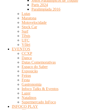
Jogos Paralímpicos de Tóquio
Paris 2024
Paralimpíada 2016
Lutas
Maratona
Motovelocidade
Stock Car
Surf
Tênis
UFC
Vôlei
EVENTOS
CCXP
Dança
Datas Comemorativas
Espaço do Saber
Exposição
Feiras
Festa
Gastronomia
Infoco Talks & Eventos
Lazer
Natalinos
Supermercado InFoco
INFOCO PLAY