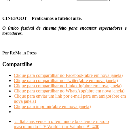
CINEFOOT
– Praticamos o futebol arte.
O único festival de cinema feito para encantar espectadores e
torcedores.
Por RoMa in Press
Compartilhe
Clique para compartilhar no Facebook(abre em nova janela)
Clique para compartilhar no Twitter(abre em nova janela)
Clique para compartilhar no LinkedIn(abre em nova janela)
Clique para compartilhar no WhatsApp(abre em nova janela)
Clique para enviar um link por e-mail para um amigo(abre em
nova janela)
Clique para imprimir(abre em nova janela)
←
Italianas vencem o feminino e brasileiro e russo o
masculino do ITF World Tour Valinhos BT400