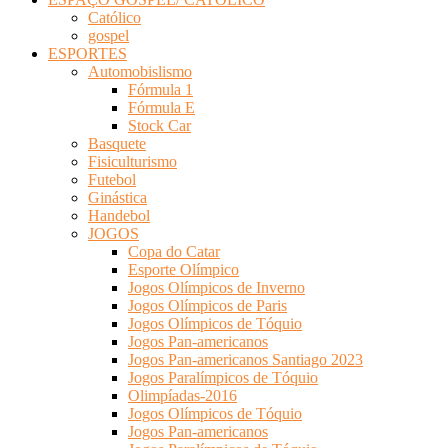
Católico
gospel
ESPORTES
Automobislismo
Fórmula 1
Fórmula E
Stock Car
Basquete
Fisiculturismo
Futebol
Ginástica
Handebol
JOGOS
Copa do Catar
Esporte Olímpico
Jogos Olímpicos de Inverno
Jogos Olímpicos de Paris
Jogos Olímpicos de Tóquio
Jogos Pan-americanos
Jogos Pan-americanos Santiago 2023
Jogos Paralímpicos de Tóquio
Olimpíadas-2016
Jogos Olímpicos de Tóquio
Jogos Pan-americanos