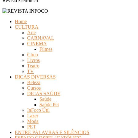
Revista Eletrônica
Home
CULTURA
Arte
CARNAVAL
CINEMA
Filmes
Circo
Livros
Teatro
TV
DICAS DIVERSAS
Beleza
Cursos
DICAS SAÚDE
Saúde
Saúde Pet
InFoco Útil
Lazer
Moda
PET
ENTRE PALAVRAS E SILÊNCIOS
ESPAÇO GOSPEL/ CATÓLICO