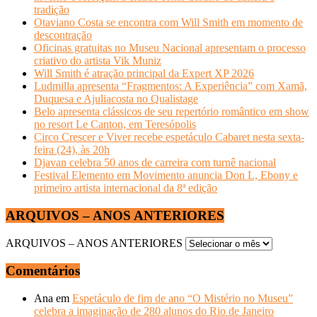
tradição
Otaviano Costa se encontra com Will Smith em momento de
descontração
Oficinas gratuitas no Museu Nacional apresentam o processo
criativo do artista Vik Muniz
Will Smith é atração principal da Expert XP 2026
Ludmilla apresenta “Fragmentos: A Experiência” com Xamã,
Duquesa e Ajuliacosta no Qualistage
Belo apresenta clássicos de seu repertório romântico em show
no resort Le Canton, em Teresópolis
Circo Crescer e Viver recebe espetáculo Cabaret nesta sexta-
feira (24), às 20h
Djavan celebra 50 anos de carreira com turnê nacional
Festival Elemento em Movimento anuncia Don L, Ebony e
primeiro artista internacional da 8ª edição
ARQUIVOS – ANOS ANTERIORES
ARQUIVOS – ANOS ANTERIORES
Comentários
Ana
em
Espetáculo de fim de ano “O Mistério no Museu”
celebra a imaginação de 280 alunos do Rio de Janeiro