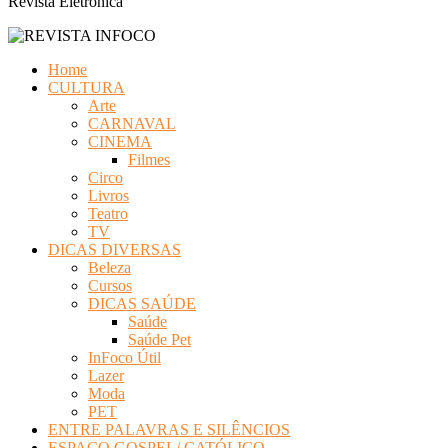
Revista Eletrônica
Home
CULTURA
Arte
CARNAVAL
CINEMA
Filmes
Circo
Livros
Teatro
TV
DICAS DIVERSAS
Beleza
Cursos
DICAS SAÚDE
Saúde
Saúde Pet
InFoco Útil
Lazer
Moda
PET
ENTRE PALAVRAS E SILÊNCIOS
ESPAÇO GOSPEL/ CATÓLICO