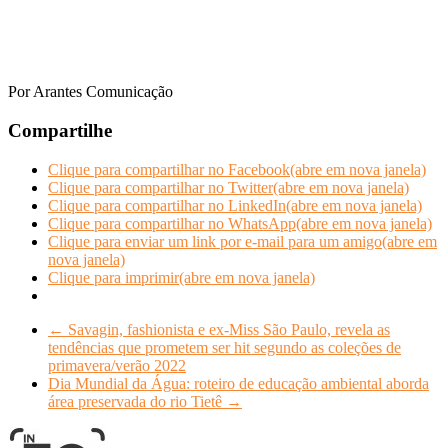
Por Arantes Comunicação
Compartilhe
Clique para compartilhar no Facebook(abre em nova janela)
Clique para compartilhar no Twitter(abre em nova janela)
Clique para compartilhar no LinkedIn(abre em nova janela)
Clique para compartilhar no WhatsApp(abre em nova janela)
Clique para enviar um link por e-mail para um amigo(abre em
nova janela)
Clique para imprimir(abre em nova janela)
←
Savagin, fashionista e ex-Miss São Paulo, revela as
tendências que prometem ser hit segundo as coleções de
primavera/verão 2022
Dia Mundial da Água: roteiro de educação ambiental aborda
área preservada do rio Tietê
→