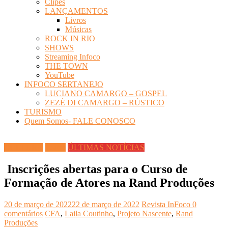
Clipes
LANÇAMENTOS
Livros
Músicas
ROCK IN RIO
SHOWS
Streaming Infoco
THE TOWN
YouTube
INFOCO SERTANEJO
LUCIANO CAMARGO – GOSPEL
ZEZÉ DI CAMARGO – RÚSTICO
TURISMO
Quem Somos- FALE CONOSCO
CULTURA
Teatro
ÚLTIMAS NOTÍCIAS
Inscrições abertas para o Curso de
Formação de Atores na Rand Produções
20 de março de 2022
22 de março de 2022
Revista InFoco
0
comentários
CFA
,
Laila Coutinho
,
Projeto Nascente
,
Rand
Produções