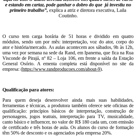
e estando em cartaz, pode ganhar o dobro do que já investiu no
primeiro trabalho”,
explica a atriz e diretora executiva, Laila
Coutinho.
O curso tem carga horária de 51 horas e dividido em quatro
módulos, sendo um por mês: interpretação, voz do ator, corpo do
ator e história/mercado. As aulas acontecem aos sábados, 9h às 12h,
uma vez por semana na sede da Rand, em Ipanema, que fica na Rua
Visconde de Pirajá, nº 82 – Loja 106, em frente a saída da Estação
General Osório. A ementa completa está disponível no site da
empresa: (
https://www.randproducoes.
com/about-9
).
Qualificação para atores:
Para quem deseja desenvolver ainda mais suas habilidades,
ferramentas e técnicas, a produtora também oferece sete oficinas de
qualificação: princípios básicos de interpretação, construção de
personagens, jogos teatrais, interpretação para TV, musicalidade,
canto básico e influencer, no valor de R$ 180 cada um, com emissão
de certificado e três horas de aula. Os alunos do curso de formação
têm 50% de desconto e os agenciados pela empresa 20%.