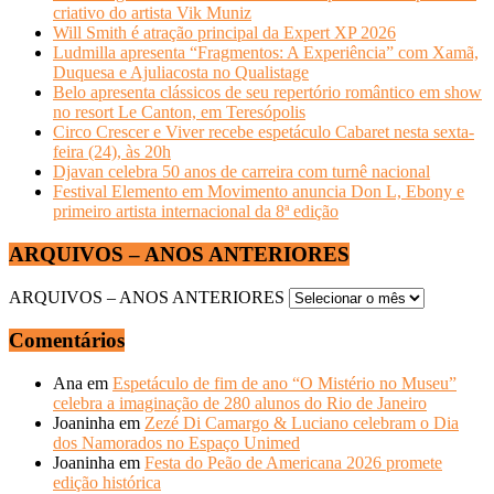
criativo do artista Vik Muniz
Will Smith é atração principal da Expert XP 2026
Ludmilla apresenta “Fragmentos: A Experiência” com Xamã,
Duquesa e Ajuliacosta no Qualistage
Belo apresenta clássicos de seu repertório romântico em show
no resort Le Canton, em Teresópolis
Circo Crescer e Viver recebe espetáculo Cabaret nesta sexta-
feira (24), às 20h
Djavan celebra 50 anos de carreira com turnê nacional
Festival Elemento em Movimento anuncia Don L, Ebony e
primeiro artista internacional da 8ª edição
ARQUIVOS – ANOS ANTERIORES
ARQUIVOS – ANOS ANTERIORES
Comentários
Ana
em
Espetáculo de fim de ano “O Mistério no Museu”
celebra a imaginação de 280 alunos do Rio de Janeiro
Joaninha
em
Zezé Di Camargo & Luciano celebram o Dia
dos Namorados no Espaço Unimed
Joaninha
em
Festa do Peão de Americana 2026 promete
edição histórica