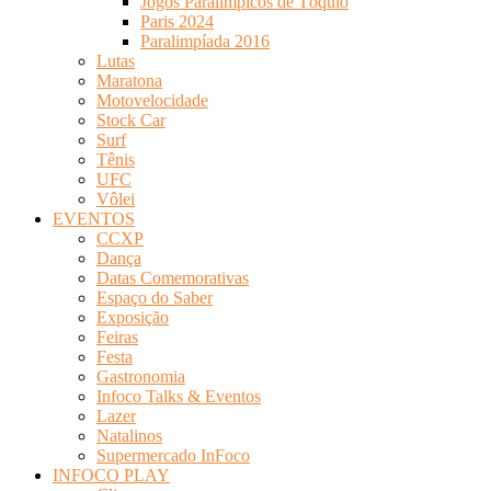
Jogos Paralímpicos de Tóquio
Paris 2024
Paralimpíada 2016
Lutas
Maratona
Motovelocidade
Stock Car
Surf
Tênis
UFC
Vôlei
EVENTOS
CCXP
Dança
Datas Comemorativas
Espaço do Saber
Exposição
Feiras
Festa
Gastronomia
Infoco Talks & Eventos
Lazer
Natalinos
Supermercado InFoco
INFOCO PLAY