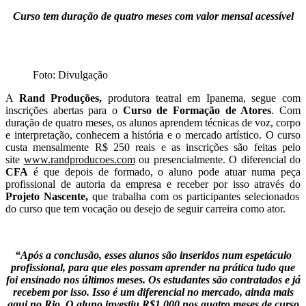
Curso tem duração de quatro meses com valor mensal acessível
Foto: Divulgação
A
Rand Produções,
produtora teatral em Ipanema, segue com
inscrições abertas para o
Curso de Formação de Atores
. Com
duração de quatro meses, os alunos aprendem técnicas de voz, corpo
e interpretação, conhecem a história e o mercado artístico. O curso
custa mensalmente R$ 250 reais e as inscrições são feitas pelo
site
www.randproducoes.com
ou presencialmente.
O diferencial do
CFA
é que depois de formado, o aluno pode atuar numa peça
profissional de autoria da empresa e receber por isso através do
Projeto Nascente,
que trabalha com os participantes selecionados
do curso que tem vocação ou desejo de seguir carreira como ator.
“Após a conclusão, esses alunos são inseridos num espetáculo
profissional, para que eles possam aprender na prática tudo que
foi ensinado nos últimos meses. Os estudantes são contratados e já
recebem por isso. Isso é um diferencial no mercado, ainda mais
aqui no Rio. O aluno investiu R$1.000 nos quatro meses de curso