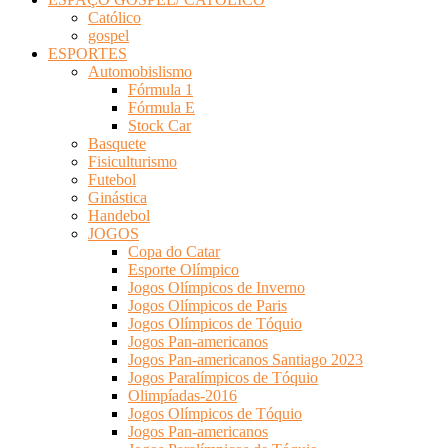
Católico
gospel
ESPORTES
Automobislismo
Fórmula 1
Fórmula E
Stock Car
Basquete
Fisiculturismo
Futebol
Ginástica
Handebol
JOGOS
Copa do Catar
Esporte Olímpico
Jogos Olímpicos de Inverno
Jogos Olímpicos de Paris
Jogos Olímpicos de Tóquio
Jogos Pan-americanos
Jogos Pan-americanos Santiago 2023
Jogos Paralímpicos de Tóquio
Olimpíadas-2016
Jogos Olímpicos de Tóquio
Jogos Pan-americanos