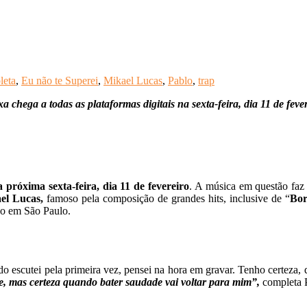
leta
,
Eu não te Superei
,
Mikael Lucas
,
Pablo
,
trap
a chega a todas as plataformas digitais na sexta-feira, dia 11 de feve
a próxima sexta-feira, dia 11 de fevereiro
. A música em questão faz
el Lucas,
famoso pela composição de grandes hits, inclusive de “
Bor
do em São Paulo.
 escutei pela primeira vez, pensei na hora em gravar. Tenho certeza, q
e, mas certeza quando bater saudade vai voltar para mim”,
completa 