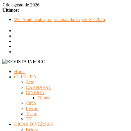
Pular
7 de agosto de 2026
para
Últimos:
o
Will Smith é atração principal da Expert XP 2026
conteúdo
Alexandre David celebra sucesso em Coração Acelerado e anun
FLIP e Festival da Cachaça movimentam Paraty durante o invern
Otaviano Costa se encontra com Will Smith em momento de de
Oficinas gratuitas no Museu Nacional apresentam o processo cr
REVISTA
Home
INFOCO
CULTURA
Arte
Revista
CARNAVAL
Eletrônica
CINEMA
Filmes
Circo
Livros
Teatro
TV
DICAS DIVERSAS
Beleza