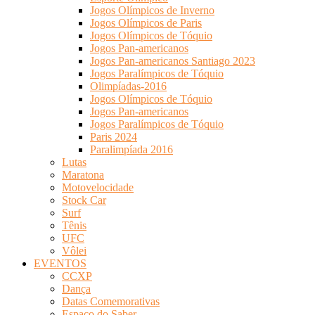
Jogos Olímpicos de Inverno
Jogos Olímpicos de Paris
Jogos Olímpicos de Tóquio
Jogos Pan-americanos
Jogos Pan-americanos Santiago 2023
Jogos Paralímpicos de Tóquio
Olimpíadas-2016
Jogos Olímpicos de Tóquio
Jogos Pan-americanos
Jogos Paralímpicos de Tóquio
Paris 2024
Paralimpíada 2016
Lutas
Maratona
Motovelocidade
Stock Car
Surf
Tênis
UFC
Vôlei
EVENTOS
CCXP
Dança
Datas Comemorativas
Espaço do Saber