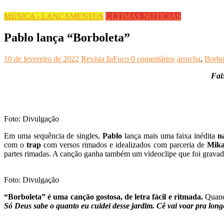
MÚSICA - LANÇAMENTOS
ÚLTIMAS NOTÍCIAS
Pablo lança “Borboleta”
10 de fevereiro de 2022
Revista InFoco
0 comentários
arrocha
,
Borbo
Faix
Foto: Divulgação
Em uma sequência de singles,
Pablo
lança mais uma faixa inédita
n
com o
trap
com versos rimados e idealizados com parceria de
Mika
partes rimadas. A canção ganha também um videoclipe que foi grava
Foto: Divulgação
“Borboleta” é uma canção gostosa, de letra fácil e ritmada.
Quando
Só Deus sabe o quanto eu cuidei desse jardim. Cê vai voar pra long