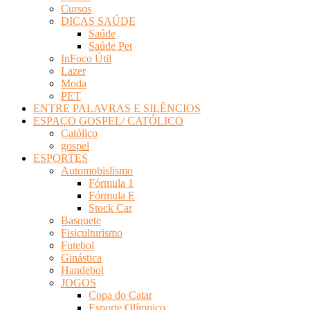
Cursos
DICAS SAÚDE
Saúde
Saúde Pet
InFoco Útil
Lazer
Moda
PET
ENTRE PALAVRAS E SILÊNCIOS
ESPAÇO GOSPEL/ CATÓLICO
Católico
gospel
ESPORTES
Automobislismo
Fórmula 1
Fórmula E
Stock Car
Basquete
Fisiculturismo
Futebol
Ginástica
Handebol
JOGOS
Copa do Catar
Esporte Olímpico