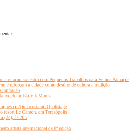
mentar.
cia retorno ao teatro com Pequenos Trabalhos para Velhos Palhaços
o e reforçam a cidade como destino de cultura e tradição
scontração
iativo do artista Vik Muniz
quesa e Ajuliacosta no Qualistage
no resort Le Canton, em Teresópolis
ra (24), às 20h
o artista internacional da 8ª edição