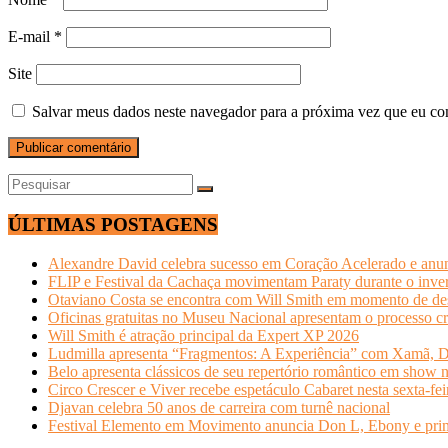
E-mail
*
Site
Salvar meus dados neste navegador para a próxima vez que eu co
ÚLTIMAS POSTAGENS
Alexandre David celebra sucesso em Coração Acelerado e anun
FLIP e Festival da Cachaça movimentam Paraty durante o invern
Otaviano Costa se encontra com Will Smith em momento de de
Oficinas gratuitas no Museu Nacional apresentam o processo cr
Will Smith é atração principal da Expert XP 2026
Ludmilla apresenta “Fragmentos: A Experiência” com Xamã, Du
Belo apresenta clássicos de seu repertório romântico em show 
Circo Crescer e Viver recebe espetáculo Cabaret nesta sexta-fei
Djavan celebra 50 anos de carreira com turnê nacional
Festival Elemento em Movimento anuncia Don L, Ebony e primeir