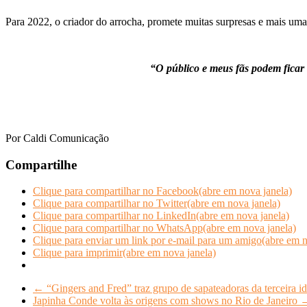
Para 2022, o criador do arrocha, promete muitas surpresas e mais uma
“O público e meus fãs podem ficar
Por Caldi Comunicação
Compartilhe
Clique para compartilhar no Facebook(abre em nova janela)
Clique para compartilhar no Twitter(abre em nova janela)
Clique para compartilhar no LinkedIn(abre em nova janela)
Clique para compartilhar no WhatsApp(abre em nova janela)
Clique para enviar um link por e-mail para um amigo(abre em n
Clique para imprimir(abre em nova janela)
←
“Gingers and Fred” traz grupo de sapateadoras da terceira id
Japinha Conde volta às origens com shows no Rio de Janeiro