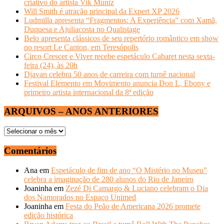
criativo do artista Vik Muniz
Will Smith é atração principal da Expert XP 2026
Ludmilla apresenta “Fragmentos: A Experiência” com Xamã,
Duquesa e Ajuliacosta no Qualistage
Belo apresenta clássicos de seu repertório romântico em show
no resort Le Canton, em Teresópolis
Circo Crescer e Viver recebe espetáculo Cabaret nesta sexta-
feira (24), às 20h
Djavan celebra 50 anos de carreira com turnê nacional
Festival Elemento em Movimento anuncia Don L, Ebony e
primeiro artista internacional da 8ª edição
ARQUIVOS – ANOS ANTERIORES
ARQUIVOS
–
ANOS
Comentários
ANTERIORES
Ana
em
Espetáculo de fim de ano “O Mistério no Museu”
celebra a imaginação de 280 alunos do Rio de Janeiro
Joaninha
em
Zezé Di Camargo & Luciano celebram o Dia
dos Namorados no Espaço Unimed
Joaninha
em
Festa do Peão de Americana 2026 promete
edição histórica