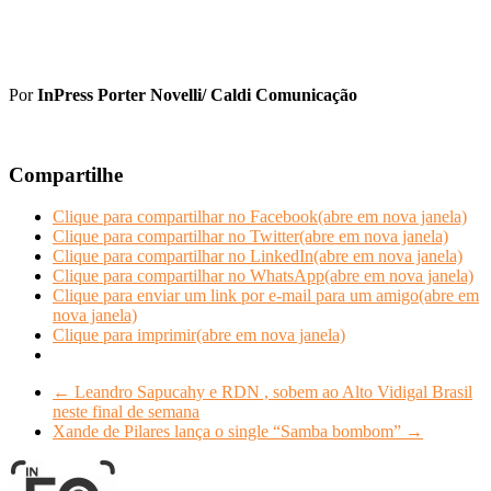
Por
InPress Porter Novelli/ Caldi Comunicação
Compartilhe
Clique para compartilhar no Facebook(abre em nova janela)
Clique para compartilhar no Twitter(abre em nova janela)
Clique para compartilhar no LinkedIn(abre em nova janela)
Clique para compartilhar no WhatsApp(abre em nova janela)
Clique para enviar um link por e-mail para um amigo(abre em
nova janela)
Clique para imprimir(abre em nova janela)
←
Leandro Sapucahy e RDN , sobem ao Alto Vidigal Brasil
neste final de semana
Xande de Pilares lança o single “Samba bombom”
→