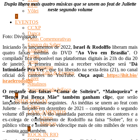
Dupla libera mais quatro músicas que se unem ao feat de Juliette
UFC
neste segundo volume
Vôlei
EVENTOS
CCXP
Dança
Foto: Divulgação
Datas Comemorativas
Espaço do Saber
Iniciando os lançamentos de 2022,
Israel & Rodolffo
liberam mais
Exposição
quatro faixas inéditas do DVD “
Ao Vivo em Brasília
”. O
Feiras
compilado fica disponível nas plataformas digitais às 21h do dia 20
Festa
de janeiro. A primeira música a receber videoclipe será “
Dá
Gastronomia
Intimidade Pra Ver
”, que foi liberado na sexta-feira (21), no canal
Infoco Talks & Eventos
oficial dos cantores no YouTube.
Ouça aqui:
https://ihit.bio/
Lazer
israelerodolffo
Natalinos
Supermercado InFoco
O restante das faixas “Cama de Solteiro”, “Maloqueira” e
“Bença Pai Bença Mãe”
também ganham clip
e, que serão
INFOCO PLAY
lançados nas semanas seguintes. As inéditas se unem ao feat com
Clipes
Juliette – lançado em dezembro de 2021 – completando o segundo
LANÇAMENTOS
volume do projeto. A tão aguardada parceria entre os cantores e a
Livros
ex-colega de confinamento de Rodolffo na faixa “Sobre”, fez o
Músicas
público vibrar e assistir ao videoclipe mais de oito milhões de vezes
– assista
aqui
também.
ROCK IN RIO