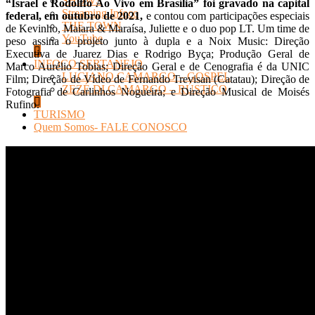
SHOWS
“Israel e Rodolffo Ao Vivo em Brasília” foi gravado na capital
Streaming Infoco
federal, em outubro de 2021,
e contou com participações especiais
THE TOWN
de Kevinho, Maiara & Maraísa, Juliette e o duo pop LT. Um time de
YouTube
peso assina o projeto junto à dupla e a Noix Music: Direção
Executiva de Juarez Dias e Rodrigo Byça; Produção Geral de
INFOCO SERTANEJO
Marco Aurélio Tobias; Direção Geral e de Cenografia é da UNIC
LUCIANO CAMARGO – GOSPEL
Film; Direção de Vídeo de Fernando Trevisan (Catatau); Direção de
ZEZÉ DI CAMARGO – RÚSTICO
Fotografia de Carlinhos Nogueira; e Direção Musical de Moisés
Rufino.
TURISMO
Quem Somos- FALE CONOSCO
f