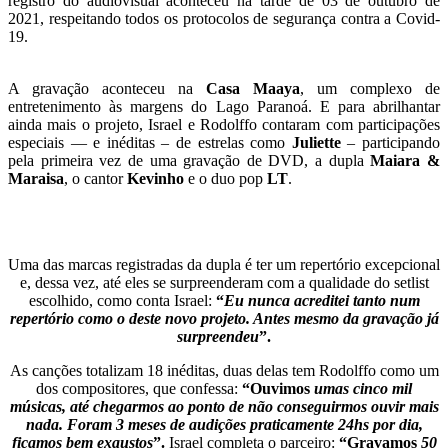
registro do audiovisual aconteceu na tarde de 03 de outubro de
2021, respeitando todos os protocolos de segurança contra a Covid-
19.
A gravação aconteceu na
Casa Maaya
, um complexo de
entretenimento às margens do Lago Paranoá. E para abrilhantar
ainda mais o projeto, Israel e Rodolffo contaram com participações
especiais — e inéditas – de estrelas como
Juliette
– participando
pela primeira vez de uma gravação de DVD, a dupla
Maiara &
Maraisa
, o cantor
Kevinho
e o duo pop
LT
.
Uma das marcas registradas da dupla é ter um repertório excepcional
e, dessa vez, até eles se surpreenderam com a qualidade do setlist
escolhido, como conta Israel:
“
Eu nunca acreditei tanto num
repertório como o deste novo projeto. Antes mesmo da gravação já
surpreendeu
”.
As canções totalizam 18 inéditas, duas delas tem Rodolffo como um
dos compositores, que confessa:
“Ouvimos
umas cinco mil
músicas, até chegarmos ao ponto de não conseguirmos ouvir mais
nada. Foram 3 meses de audições praticamente 24hs por dia,
ficamos bem exaustos
”.
Israel completa o parceiro:
“Gravamos
50