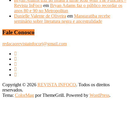
Bryan Adams traz ao Brasil a turnê Roll With The Punches –
Revista InFoco
em
Bryan Adams faz o público recordar os
anos 80 e 90 no Metropolitan
Danielle Valente de Oliveira
em
Mangaratiba recebe
seminário sobre literatura negra e ancestralidade
Fale Conosco
redacaorevistainfocorj@gmail.com
Copyright © 2026
REVISTA INFOCO
. Todos os direitos
reservados.
Tema:
ColorMag
por ThemeGrill. Powered by
WordPress
.