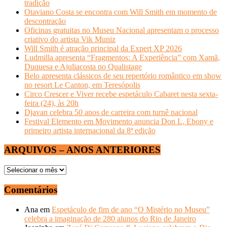
tradição
Otaviano Costa se encontra com Will Smith em momento de
descontração
Oficinas gratuitas no Museu Nacional apresentam o processo
criativo do artista Vik Muniz
Will Smith é atração principal da Expert XP 2026
Ludmilla apresenta “Fragmentos: A Experiência” com Xamã,
Duquesa e Ajuliacosta no Qualistage
Belo apresenta clássicos de seu repertório romântico em show
no resort Le Canton, em Teresópolis
Circo Crescer e Viver recebe espetáculo Cabaret nesta sexta-
feira (24), às 20h
Djavan celebra 50 anos de carreira com turnê nacional
Festival Elemento em Movimento anuncia Don L, Ebony e
primeiro artista internacional da 8ª edição
ARQUIVOS – ANOS ANTERIORES
ARQUIVOS
–
ANOS
Comentários
ANTERIORES
Ana
em
Espetáculo de fim de ano “O Mistério no Museu”
celebra a imaginação de 280 alunos do Rio de Janeiro