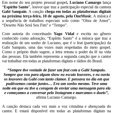
Em nome do seu projeto pessoal gospel
, Luciano Camargo
lança
“
Espírito Santo
”, louvor que traz a participação especial da cantora
Gabi Sampaio
. A canção
chega em todas as plataformas digitais
na próxima terça-feira, 10 de agosto, pela OneMusic
. A música é
a sequência de trabalhos especiais solo como “Obra de Amor”,
“Deserto Não Será Seu Fim” e “Tempo”.
Com autoria do conceituado
Yago Vidal
e escrita no gênero
conhecido como adoração, “Espírito Santo” é a música que traz a
realização de um sonho de Luciano, que é o feat (participação) da
Gabi Sampaio, uma das vozes mais respeitadas do meio gospel.
Como o próprio título sugere, a letra retrata o poder da fé na vida
das pessoas. Ela também representa a segunda canção que o cantor
vai trabalhar em todas as plataformas digitais e rádios do Brasil.
s
“Sempre tive vontade de fazer um feat com a Gabi Sampaio.
Sempre que vou para algum show eu escuto louvores, e eu ouvia
os louvores da Gabi com tanto clamor. E pensava no dia em que
pudéssemos cantar juntos… Era um sonho mesmo. Teve uma
noite em que eu tive a coragem de enviar uma mensagem para ela
e começamos a conversar pelo Instagram e marcamos o dueto”,
afirma Luciano Camargo.
s
A canção destaca cada vez mais a voz cristalina e abençoada do
cantor. E estará disponível em todas as plataformas digitais na