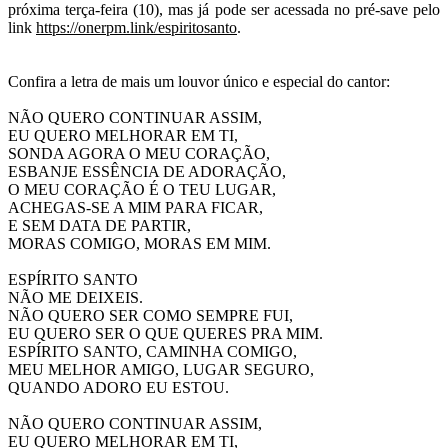
próxima terça-feira (10), mas já pode ser acessada no pré-save pelo
link
https://onerpm.link/
espiritosanto
.
s
s
Confira a letra de mais um louvor único e especial do cantor:
s
NÃO QUERO CONTINUAR ASSIM,
EU QUERO MELHORAR EM TI,
SONDA AGORA O MEU CORAÇÃO,
ESBANJE ESSÊNCIA DE ADORAÇÃO,
O MEU CORAÇÃO É O TEU LUGAR,
ACHEGAS-SE A MIM PARA FICAR,
E SEM DATA DE PARTIR,
MORAS COMIGO, MORAS EM MIM.
s
ESPÍRITO SANTO
NÃO ME DEIXEIS.
NÃO QUERO SER COMO SEMPRE FUI,
EU QUERO SER O QUE QUERES PRA MIM.
ESPÍRITO SANTO, CAMINHA COMIGO,
MEU MELHOR AMIGO, LUGAR SEGURO,
QUANDO ADORO EU ESTOU.
s
NÃO QUERO CONTINUAR ASSIM,
EU QUERO MELHORAR EM TI,