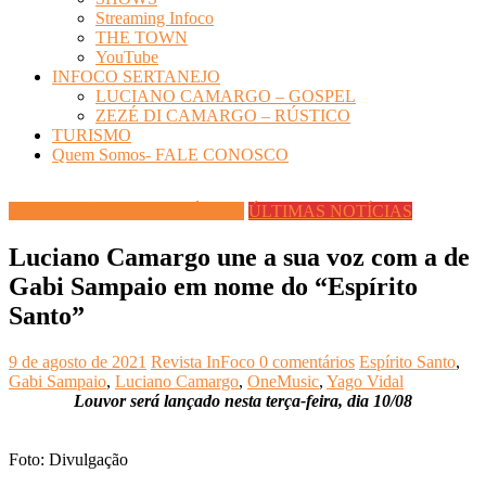
Streaming Infoco
THE TOWN
YouTube
INFOCO SERTANEJO
LUCIANO CAMARGO – GOSPEL
ZEZÉ DI CAMARGO – RÚSTICO
TURISMO
Quem Somos- FALE CONOSCO
ESPAÇO GOSPEL/ CATÓLICO
ÚLTIMAS NOTÍCIAS
Luciano Camargo une a sua voz com a de
Gabi Sampaio em nome do “Espírito
Santo”
9 de agosto de 2021
Revista InFoco
0 comentários
Espírito Santo
,
Gabi Sampaio
,
Luciano Camargo
,
OneMusic
,
Yago Vidal
Louvor será lançado nesta terça-feira, dia 10/08
s
Foto: Divulgação