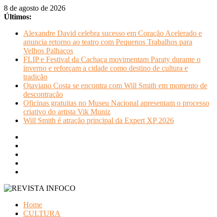
Pular
8 de agosto de 2026
para
Últimos:
o
Alexandre David celebra sucesso em Coração Acelerado e
conteúdo
anuncia retorno ao teatro com Pequenos Trabalhos para
Velhos Palhaços
FLIP e Festival da Cachaça movimentam Paraty durante o
inverno e reforçam a cidade como destino de cultura e
tradição
Otaviano Costa se encontra com Will Smith em momento de
descontração
Oficinas gratuitas no Museu Nacional apresentam o processo
criativo do artista Vik Muniz
Will Smith é atração principal da Expert XP 2026
REVISTA
Home
INFOCO
CULTURA