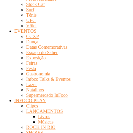
Stock Car
Surf
Tênis
UFC
Vôlei
EVENTOS
CCXP
Dança
Datas Comemorativas
Espaço do Saber
Exposição
Feiras
Festa
Gastronomia
Infoco Talks & Eventos
Lazer
Natalinos
Supermercado InFoco
INFOCO PLAY
Clipes
LANÇAMENTOS
Livros
Músicas
ROCK IN RIO
SHOWS