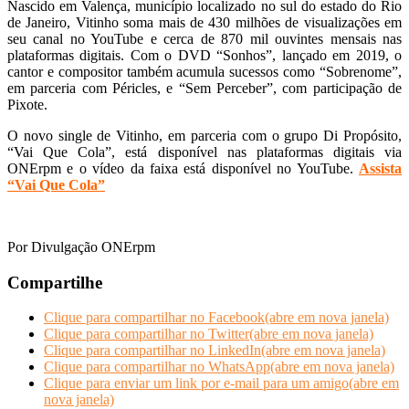
Nascido em Valença, município localizado no sul do estado do Rio
de Janeiro, Vitinho soma mais de 430 milhões de visualizações em
seu canal no YouTube e cerca de 870 mil ouvintes mensais nas
plataformas digitais. Com o DVD “Sonhos”, lançado em 2019, o
cantor e compositor também acumula sucessos como “Sobrenome”,
em parceria com Péricles, e “Sem Perceber”, com participação de
Pixote.
O novo single de Vitinho, em parceria com o grupo Di Propósito,
“Vai Que Cola”, está disponível nas plataformas digitais via
ONErpm e o vídeo da faixa está disponível no YouTube.
Assista
“Vai Que Cola”
z
z
Por Divulgação ONErpm
Compartilhe
Clique para compartilhar no Facebook(abre em nova janela)
Clique para compartilhar no Twitter(abre em nova janela)
Clique para compartilhar no LinkedIn(abre em nova janela)
Clique para compartilhar no WhatsApp(abre em nova janela)
Clique para enviar um link por e-mail para um amigo(abre em
nova janela)