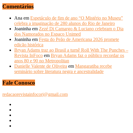
ANOS
Comentários
ANTERIORES
Ana
em
Espetáculo de fim de ano “O Mistério no Museu”
celebra a imaginação de 280 alunos do Rio de Janeiro
Joaninha
em
Zezé Di Camargo & Luciano celebram o Dia
dos Namorados no Espaço Unimed
Joaninha
em
Festa do Peão de Americana 2026 promete
edição histórica
Bryan Adams traz ao Brasil a turnê Roll With The Punches –
Revista InFoco
em
Bryan Adams faz o público recordar os
anos 80 e 90 no Metropolitan
Danielle Valente de Oliveira
em
Mangaratiba recebe
seminário sobre literatura negra e ancestralidade
Fale Conosco
redacaorevistainfocorj@gmail.com