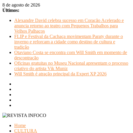
Pular
8 de agosto de 2026
para
Últimos:
o
Alexandre David celebra sucesso em Coração Acelerado e
conteúdo
anuncia retorno ao teatro com Pequenos Trabalhos para
Velhos Palhaços
FLIP e Festival da Cachaça movimentam Paraty durante o
inverno e reforçam a cidade como destino de cultura e
tradição
Otaviano Costa se encontra com Will Smith em momento de
descontração
Oficinas gratuitas no Museu Nacional apresentam o processo
criativo do artista Vik Muniz
Will Smith é atração principal da Expert XP 2026
REVISTA
Home
INFOCO
CULTURA