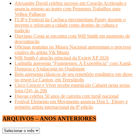
Alexandre David celebra sucesso em Coração Acelerado e
anuncia retorno ao teatro com Pequenos Trabalhos para
Velhos Palhaços
FLIP e Festival da Cachaça movimentam Paraty durante o
inverno e reforçam a cidade como destino de cultura e
tradição
Otaviano Costa se encontra com Will Smith em momento de
descontração
Oficinas gratuitas no Museu Nacional apresentam o processo
criativo do artista Vik Muniz
Will Smith é atração principal da Expert XP 2026
Ludmilla apresenta “Fragmentos: A Experiência” com Xamã,
Duquesa e Ajuliacosta no Qualistage
Belo apresenta clássicos de seu repertório romântico em show
no resort Le Canton, em Teresópolis
Circo Crescer e Viver recebe espetáculo Cabaret nesta sexta-
feira (24), às 20h
Djavan celebra 50 anos de carreira com turnê nacional
Festival Elemento em Movimento anuncia Don L, Ebony e
primeiro artista internacional da 8ª edição
ARQUIVOS – ANOS ANTERIORES
ARQUIVOS
–