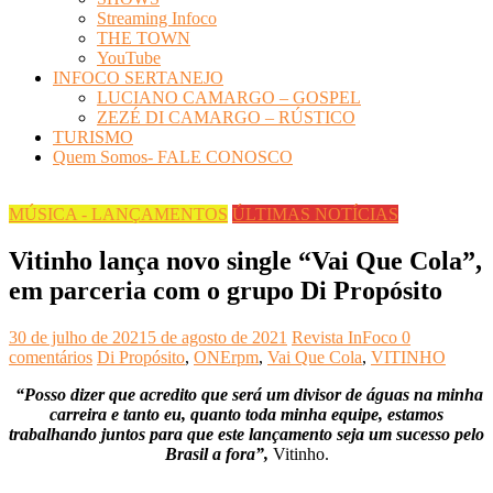
Streaming Infoco
THE TOWN
YouTube
INFOCO SERTANEJO
LUCIANO CAMARGO – GOSPEL
ZEZÉ DI CAMARGO – RÚSTICO
TURISMO
Quem Somos- FALE CONOSCO
MÚSICA - LANÇAMENTOS
ÚLTIMAS NOTÍCIAS
Vitinho lança novo single “Vai Que Cola”,
em parceria com o grupo Di Propósito
30 de julho de 2021
5 de agosto de 2021
Revista InFoco
0
comentários
Di Propósito
,
ONErpm
,
Vai Que Cola
,
VITINHO
“Posso dizer que acredito que será um divisor de águas na minha
carreira e tanto eu, quanto toda minha equipe, estamos
trabalhando juntos para que este lançamento seja um sucesso pelo
Brasil a fora”,
Vitinho.
z