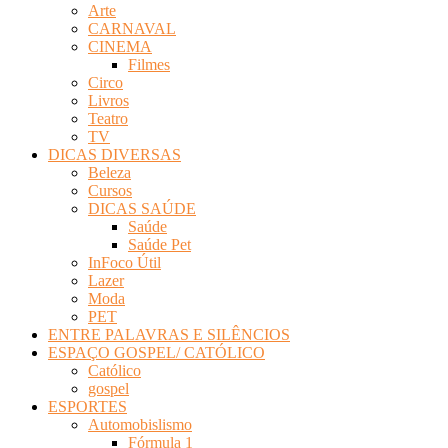
Arte
Revista
CARNAVAL
Eletrônica
CINEMA
Filmes
Circo
Livros
Teatro
TV
DICAS DIVERSAS
Beleza
Cursos
DICAS SAÚDE
Saúde
Saúde Pet
InFoco Útil
Lazer
Moda
PET
ENTRE PALAVRAS E SILÊNCIOS
ESPAÇO GOSPEL/ CATÓLICO
Católico
gospel
ESPORTES
Automobislismo
Fórmula 1