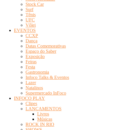
Stock Car
Surf
Tênis
UFC
Vôlei
EVENTOS
CCXP
Dança
Datas Comemorativas
Espaço do Saber
Exposição
Feiras
Festa
Gastronomia
Infoco Talks & Eventos
Lazer
Natalinos
Supermercado InFoco
INFOCO PLAY
Clipes
LANÇAMENTOS
Livros
Músicas
ROCK IN RIO
SHOWS