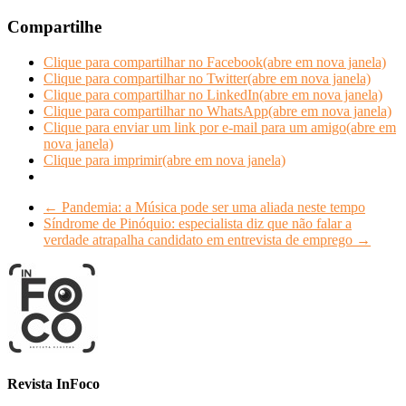
Compartilhe
Clique para compartilhar no Facebook(abre em nova janela)
Clique para compartilhar no Twitter(abre em nova janela)
Clique para compartilhar no LinkedIn(abre em nova janela)
Clique para compartilhar no WhatsApp(abre em nova janela)
Clique para enviar um link por e-mail para um amigo(abre em
nova janela)
Clique para imprimir(abre em nova janela)
←
Pandemia: a Música pode ser uma aliada neste tempo
Síndrome de Pinóquio: especialista diz que não falar a
verdade atrapalha candidato em entrevista de emprego
→
Revista InFoco