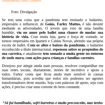
Foto: Divulgação
Se tem uma coisa que a pandemia tem ensinado o bailarino,
empresário e influencer, de
Goiás, Farley Mattos,
é não desistir
mediante as adversidades. O jovem que veio de uma família
humilde,
viu no amor pelo ballet uma chance de mudar sua
história de vida.
Com muita luta, garra e força de vontade, se
tornou empresário em Ipameri e Caldas Novas, abrindo sua própria
escola de ballet.
Com os altos e baixos da pandemia
, o bailarino
reconhecido a título internacional,
repensou sobre os propósitos de
sua carreira,
e atualmente
tem somado a muita gente no entorno
de onde mora, com ações para crianças e famílias carentes.
Desejoso por atingir ainda mais pessoas, resolveu compartilhar em
suas redes sociais, diariamente, stories de incentivo e apoio a
todos.
Farley conta que ficou ainda mais sensível às causas
humanitárias, pois acredita que todos nós podemos ser agentes
transformadores deste mundo. Seja com palavras de apoio, seja com
ações, é preciso criar uma corrente do bem constante.
“Já fui humilhado, sofri barreiras e muito preconceito, mas tenho