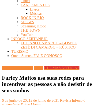
Clipes
LANÇAMENTOS
Livros
Músicas
ROCK IN RIO
SHOWS
Streaming Infoco
THE TOWN
YouTube
INFOCO SERTANEJO
LUCIANO CAMARGO – GOSPEL
ZEZÉ DI CAMARGO – RÚSTICO
TURISMO
Quem Somos- FALE CONOSCO
DICAS DIVERSAS
Saúde
ÚLTIMAS NOTÍCIAS
Farley Mattos usa suas redes para
incentivar as pessoas a não desistir de
seus sonhos
6 de junho de 2021
2 de junho de 2021
Revista InFoco
0
comentários
Farley Mattos