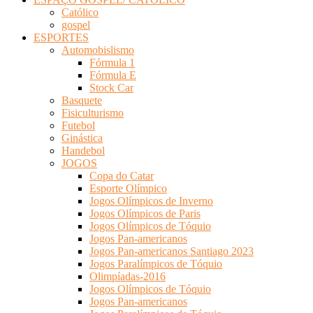
Católico
gospel
ESPORTES
Automobislismo
Fórmula 1
Fórmula E
Stock Car
Basquete
Fisiculturismo
Futebol
Ginástica
Handebol
JOGOS
Copa do Catar
Esporte Olímpico
Jogos Olímpicos de Inverno
Jogos Olímpicos de Paris
Jogos Olímpicos de Tóquio
Jogos Pan-americanos
Jogos Pan-americanos Santiago 2023
Jogos Paralímpicos de Tóquio
Olimpíadas-2016
Jogos Olímpicos de Tóquio
Jogos Pan-americanos