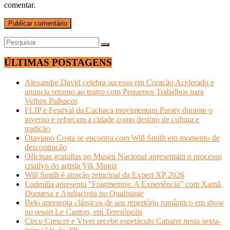
comentar.
ÚLTIMAS POSTAGENS
Alexandre David celebra sucesso em Coração Acelerado e
anuncia retorno ao teatro com Pequenos Trabalhos para
Velhos Palhaços
FLIP e Festival da Cachaça movimentam Paraty durante o
inverno e reforçam a cidade como destino de cultura e
tradição
Otaviano Costa se encontra com Will Smith em momento de
descontração
Oficinas gratuitas no Museu Nacional apresentam o processo
criativo do artista Vik Muniz
Will Smith é atração principal da Expert XP 2026
Ludmilla apresenta “Fragmentos: A Experiência” com Xamã,
Duquesa e Ajuliacosta no Qualistage
Belo apresenta clássicos de seu repertório romântico em show
no resort Le Canton, em Teresópolis
Circo Crescer e Viver recebe espetáculo Cabaret nesta sexta-