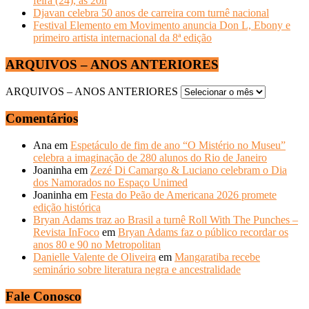
feira (24), às 20h
Djavan celebra 50 anos de carreira com turnê nacional
Festival Elemento em Movimento anuncia Don L, Ebony e
primeiro artista internacional da 8ª edição
ARQUIVOS – ANOS ANTERIORES
ARQUIVOS – ANOS ANTERIORES
Comentários
Ana
em
Espetáculo de fim de ano “O Mistério no Museu”
celebra a imaginação de 280 alunos do Rio de Janeiro
Joaninha
em
Zezé Di Camargo & Luciano celebram o Dia
dos Namorados no Espaço Unimed
Joaninha
em
Festa do Peão de Americana 2026 promete
edição histórica
Bryan Adams traz ao Brasil a turnê Roll With The Punches –
Revista InFoco
em
Bryan Adams faz o público recordar os
anos 80 e 90 no Metropolitan
Danielle Valente de Oliveira
em
Mangaratiba recebe
seminário sobre literatura negra e ancestralidade
Fale Conosco