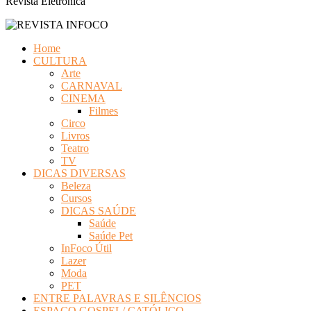
Revista Eletrônica
Home
CULTURA
Arte
CARNAVAL
CINEMA
Filmes
Circo
Livros
Teatro
TV
DICAS DIVERSAS
Beleza
Cursos
DICAS SAÚDE
Saúde
Saúde Pet
InFoco Útil
Lazer
Moda
PET
ENTRE PALAVRAS E SILÊNCIOS
ESPAÇO GOSPEL/ CATÓLICO