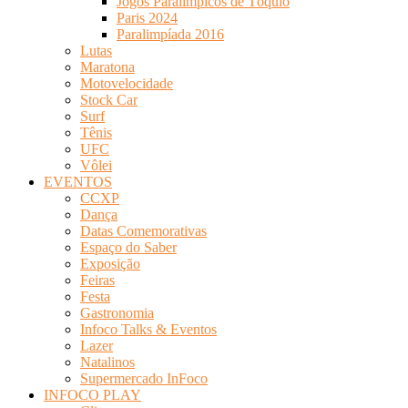
Jogos Paralímpicos de Tóquio
Paris 2024
Paralimpíada 2016
Lutas
Maratona
Motovelocidade
Stock Car
Surf
Tênis
UFC
Vôlei
EVENTOS
CCXP
Dança
Datas Comemorativas
Espaço do Saber
Exposição
Feiras
Festa
Gastronomia
Infoco Talks & Eventos
Lazer
Natalinos
Supermercado InFoco
INFOCO PLAY