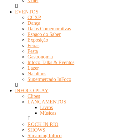
Vôlei
EVENTOS
CCXP
Dança
Datas Comemorativas
Espaço do Saber
Exposição
Feiras
Festa
Gastronomia
Infoco Talks & Eventos
Lazer
Natalinos
Supermercado InFoco
INFOCO PLAY
Clipes
LANÇAMENTOS
Livros
Músicas
ROCK IN RIO
SHOWS
Streaming Infoco