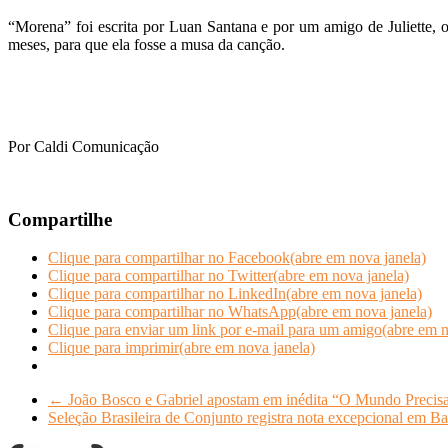
“Morena” foi escrita por Luan Santana e por um amigo de Juliette,
meses, para que ela fosse a musa da canção.
Por Caldi Comunicação
Compartilhe
Clique para compartilhar no Facebook(abre em nova janela)
Clique para compartilhar no Twitter(abre em nova janela)
Clique para compartilhar no LinkedIn(abre em nova janela)
Clique para compartilhar no WhatsApp(abre em nova janela)
Clique para enviar um link por e-mail para um amigo(abre em n
Clique para imprimir(abre em nova janela)
←
João Bosco e Gabriel apostam em inédita “O Mundo Precis
Seleção Brasileira de Conjunto registra nota excepcional em Bak