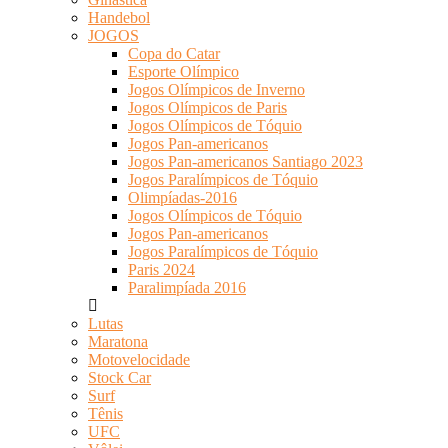
Handebol
JOGOS
Copa do Catar
Esporte Olímpico
Jogos Olímpicos de Inverno
Jogos Olímpicos de Paris
Jogos Olímpicos de Tóquio
Jogos Pan-americanos
Jogos Pan-americanos Santiago 2023
Jogos Paralímpicos de Tóquio
Olimpíadas-2016
Jogos Olímpicos de Tóquio
Jogos Pan-americanos
Jogos Paralímpicos de Tóquio
Paris 2024
Paralimpíada 2016
Lutas
Maratona
Motovelocidade
Stock Car
Surf
Tênis
UFC