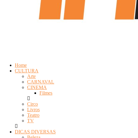
Home
CULTURA
Arte
CARNAVAL
CINEMA
Filmes
Circo
Livros
Teatro
TV
DICAS DIVERSAS
Beleza