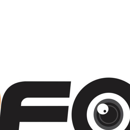
cia retorno ao teatro com Pequenos Trabalhos para Velhos Palhaços
o e reforçam a cidade como destino de cultura e tradição
scontração
iativo do artista Vik Muniz