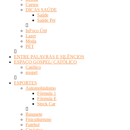
Cursos
DICAS SAÚDE
Saúde
Saúde Pet
InFoco Útil
Lazer
Moda
PET
ENTRE PALAVRAS E SILÊNCIOS
ESPAÇO GOSPEL/ CATÓLICO
Católico
gospel
ESPORTES
Automobislismo
Fórmula 1
Fórmula E
Stock Car
Basquete
Fisiculturismo
Futebol
Ginástica