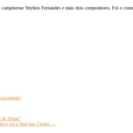
 o campinense Shylton Fernandes e mais dois compositores. Foi o con
ova janela)
a de Ajuda”
u e vai à final das 5 bolas
→