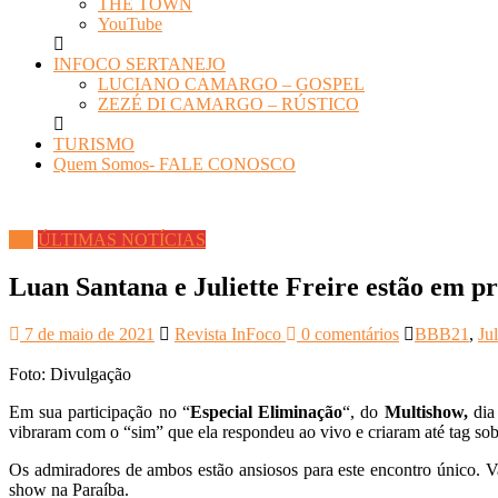
THE TOWN
YouTube
INFOCO SERTANEJO
LUCIANO CAMARGO – GOSPEL
ZEZÉ DI CAMARGO – RÚSTICO
TURISMO
Quem Somos- FALE CONOSCO
TV
ÚLTIMAS NOTÍCIAS
Luan Santana e Juliette Freire estão em pr
7 de maio de 2021
Revista InFoco
0 comentários
BBB21
,
Jul
Foto: Divulgação
Em sua participação no “
Especial Eliminação
“, do
Multishow,
dia 
vibraram com o “sim” que ela respondeu ao vivo e criaram até tag sob
Os admiradores de ambos estão ansiosos para este encontro único. Val
show na Paraíba.