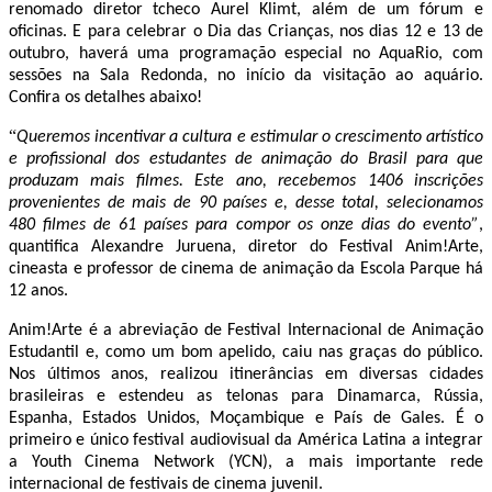
renomado diretor tcheco Aurel Klimt, além de um fórum e
oficinas. E para celebrar o Dia das Crianças, nos dias 12 e 13 de
outubro, haverá uma programação especial no AquaRio, com
sessões na Sala Redonda, no início da visitação ao aquário.
Confira os detalhes abaixo!
“
Queremos incentivar a cultura e estimular o crescimento artístico
e profissional dos estudantes de animação do Brasil para que
produzam mais filmes. Este ano, recebemos 1406 inscrições
provenientes de mais de 90 países e, desse total, selecionamos
480 filmes de 61 países para compor os onze dias do evento”
,
quantifica Alexandre Juruena, diretor do Festival Anim!Arte,
cineasta e professor de cinema de animação da Escola Parque há
12 anos.
Anim!Arte é a abreviação de Festival Internacional de Animação
Estudantil e, como um bom apelido, caiu nas graças do público.
Nos últimos anos, realizou itinerâncias em diversas cidades
brasileiras e estendeu as telonas para Dinamarca, Rússia,
Espanha, Estados Unidos, Moçambique e País de Gales. É o
primeiro e único festival audiovisual da América Latina a integrar
a Youth Cinema Network (YCN), a mais importante rede
internacional de festivais de cinema juvenil.