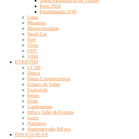
Jogos Paralímpicos de Tóquio
Paris 2024
Paralimpíada 2016
Lutas
Maratona
Motovelocidade
Stock Car
Surf
Tênis
UFC
Vôlei
EVENTOS
CCXP
Dança
Datas Comemorativas
Espaço do Saber
Exposição
Feiras
Festa
Gastronomia
Infoco Talks & Eventos
Lazer
Natalinos
Supermercado InFoco
INFOCO PLAY