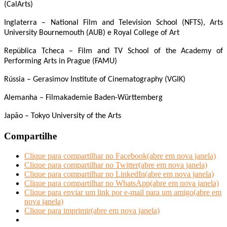
(CalArts)
Inglaterra – National Film and Television School (NFTS), Arts
University Bournemouth (AUB) e Royal College of Art
República Tcheca – Film and TV School of the Academy of
Performing Arts in Prague (FAMU)
Rússia – Gerasimov Institute of Cinematography (VGIK)
Alemanha – Filmakademie Baden-Württemberg
Japão – Tokyo University of the Arts
Compartilhe
Clique para compartilhar no Facebook(abre em nova janela)
Clique para compartilhar no Twitter(abre em nova janela)
Clique para compartilhar no LinkedIn(abre em nova janela)
Clique para compartilhar no WhatsApp(abre em nova janela)
Clique para enviar um link por e-mail para um amigo(abre em
nova janela)
Clique para imprimir(abre em nova janela)