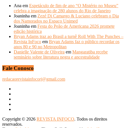
Ana
em
Espetáculo de fim de ano “O Mistério no Museu”
celebra a imaginação de 280 alunos do Rio de Janeiro
Joaninha
em
Zezé Di Camargo & Luciano celebram o Dia
dos Namorados no Espaço Unimed
Joaninha
em
Festa do Peão de Americana 2026 promete
edição histórica
Bryan Adams traz ao Brasil a turnê Roll With The Punches –
Revista InFoco
em
Bryan Adams faz o público recordar os
anos 80 e 90 no Metropolitan
Danielle Valente de Oliveira
em
Mangaratiba recebe
seminário sobre literatura negra e ancestralidade
Fale Conosco
redacaorevistainfocorj@gmail.com
Copyright © 2026
REVISTA INFOCO
. Todos os direitos
reservados.