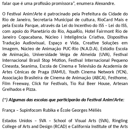
falar que é uma profissão promissora”, enumera Alexandre.
O Festival Anim!Arte é patrocinado pela Prefeitura da Cidade do
Rio de Janeiro, Secretaria Municipal de cultura, RioCard Mais e
pela Escola Parque, através da Lei do Incentivo do ISS – Lei do ISS,
com apoio do Planetário do Rio, AquaRio, Hotel Fairmont Rio de
Janeiro Copacabana, Núcleo i Inteligência Criativa, Dispositiva
Tradução Audiovisual, Espaço e Vida, Creative Soluções em
Imagem, Núcleo de Animação PUC-Rio (N.A.D.A), Estúdio Escola
de Animação, Universidade Veiga de Almeida (UVA), Festival
Internacional Brasil Stop Motion, Festival Internacional Pequeno
Cineasta, Seanima, Escola de Cinema e Televisão da Academia de
Artes Cênicas de Praga (FAMU), Youth Cinema Network (YCN),
Associação Brasileira de Cinema de Animação (ABCA), Festhome,
Film Freeway, Click for Festivals, Tio Rui Beer House, Artesan
Grelhados e Pizza.
(*) Algumas das escolas que participarão do Festival Anim!Arte:
França – Supinfocom Rubika e École Georges Méliès
Estados Unidos – SVA – School of Visual Arts (SVA), Ringling
College of Arts and Design (RCAD) e California Institute of the Arts