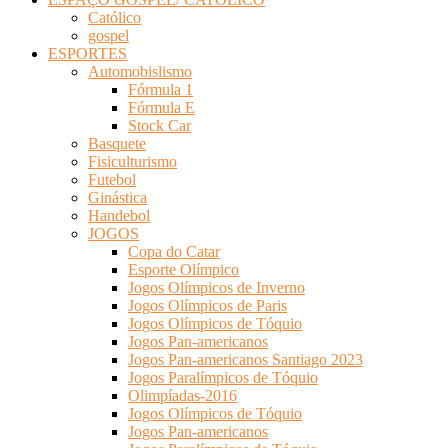
Católico
gospel
ESPORTES
Automobislismo
Fórmula 1
Fórmula E
Stock Car
Basquete
Fisiculturismo
Futebol
Ginástica
Handebol
JOGOS
Copa do Catar
Esporte Olímpico
Jogos Olímpicos de Inverno
Jogos Olímpicos de Paris
Jogos Olímpicos de Tóquio
Jogos Pan-americanos
Jogos Pan-americanos Santiago 2023
Jogos Paralímpicos de Tóquio
Olimpíadas-2016
Jogos Olímpicos de Tóquio
Jogos Pan-americanos