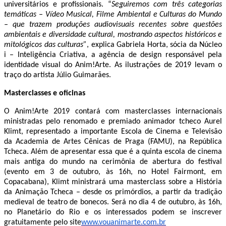
universitários e profissionais.
“
Seguiremos com três categorias
temáticas – Vídeo Musical, Filme Ambiental e Culturas do Mundo
– que trazem produções audiovisuais recentes sobre questões
ambientais e diversidade cultural, mostrando aspectos históricos e
mitológicos das culturas”
, explica Gabriela Horta, sócia da Núcleo
i – Inteligência Criativa, a agência de design responsável pela
identidade visual do Anim!Arte. As ilustrações de 2019 levam o
traço do artista Júlio Guimarães.
Masterclasses e oficinas
O Anim!Arte 2019 contará com masterclasses internacionais
ministradas pelo renomado e premiado animador tcheco Aurel
Klimt, representado a importante Escola de Cinema e Televisão
da Academia de Artes Cênicas de Praga (FAMU), na República
Tcheca. Além de apresentar essa que é a quinta escola de cinema
mais antiga do mundo na cerimônia de abertura do festival
(evento em 3 de outubro, às 16h, no Hotel Fairmont, em
Copacabana), Klimt ministrará uma masterclass sobre a História
da Animação Tcheca – desde os primórdios, a partir da tradição
medieval de teatro de bonecos. Será no dia 4 de outubro, às 16h,
no Planetário do Rio e os interessados podem se inscrever
gratuitamente pelo site
www.vouanimarte.com.br