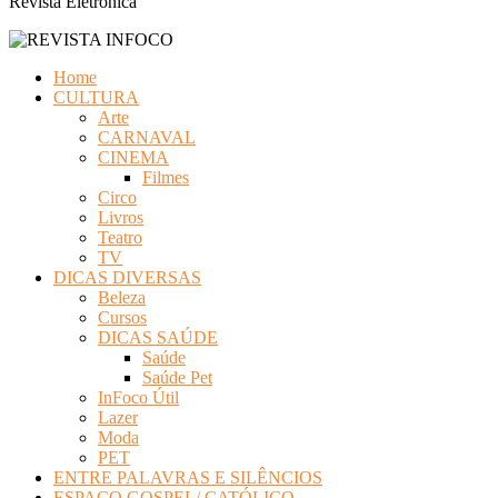
Revista Eletrônica
Home
CULTURA
Arte
CARNAVAL
CINEMA
Filmes
Circo
Livros
Teatro
TV
DICAS DIVERSAS
Beleza
Cursos
DICAS SAÚDE
Saúde
Saúde Pet
InFoco Útil
Lazer
Moda
PET
ENTRE PALAVRAS E SILÊNCIOS
ESPAÇO GOSPEL/ CATÓLICO