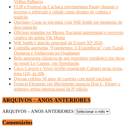
Velhos Palhaços
FLIP e Festival da Cachaça movimentam Paraty durante o
inverno e reforçam a cidade como destino de cultura e
tradição
Otaviano Costa se encontra com Will Smith em momento de
descontração
Oficinas gratuitas no Museu Nacional apresentam o processo
criativo do artista Vik Muniz
Will Smith é atração principal da Expert XP 2026
Ludmilla apresenta “Fragmentos: A Experiência” com Xamã,
Duquesa e Ajuliacosta no Qualistage
Belo apresenta clássicos de seu repertório romântico em show
no resort Le Canton, em Teresópolis
Circo Crescer e Viver recebe espetáculo Cabaret nesta sexta-
feira (24), às 20h
Djavan celebra 50 anos de carreira com turnê nacional
Festival Elemento em Movimento anuncia Don L, Ebony e
primeiro artista internacional da 8ª edição
ARQUIVOS – ANOS ANTERIORES
ARQUIVOS – ANOS ANTERIORES
Comentários