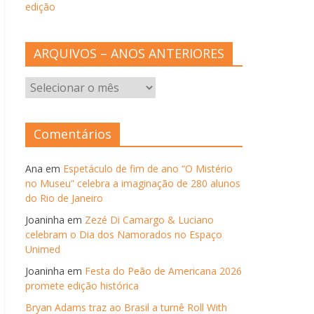
edição
ARQUIVOS – ANOS ANTERIORES
ARQUIVOS
–
ANOS
ANTERIORES
Comentários
Ana
em
Espetáculo de fim de ano “O Mistério
no Museu” celebra a imaginação de 280 alunos
do Rio de Janeiro
Joaninha
em
Zezé Di Camargo & Luciano
celebram o Dia dos Namorados no Espaço
Unimed
Joaninha
em
Festa do Peão de Americana 2026
promete edição histórica
Bryan Adams traz ao Brasil a turnê Roll With