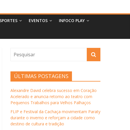
SPORTES
EVENTOS
INFOCO PLAY
ÚLTIMAS POSTAGENS
Alexandre David celebra sucesso em Coração
Acelerado e anuncia retorno ao teatro com
Pequenos Trabalhos para Velhos Palhaços
FLIP e Festival da Cachaça movimentam Paraty
durante o inverno e reforçam a cidade como
destino de cultura e tradição