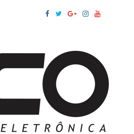
 Pequenos Trabalhos para Velhos Palhaços
o destino de cultura e tradição