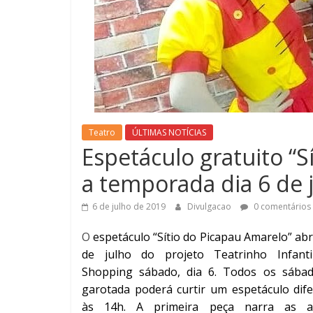
Teatro
ÚLTIMAS NOTÍCIAS
Espetáculo gratuito “S
a temporada dia 6 de 
6 de julho de 2019
Divulgacao
0 comentários
O
espetáculo “Sítio do Picapau Amarelo” ab
de julho do projeto Teatrinho Infant
Shopping sábado, dia 6. Todos os sába
garotada poderá curtir um espetáculo dif
às 14h. A primeira peça narra as a