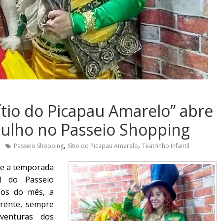
ítio do Picapau Amarelo” abre
julho no Passeio Shopping
,
,
Passeio Shopping
Sítio do Picapau Amarelo
Teatrinho Infantil
re a temporada
il do Passeio
dos do mês, a
erente, sempre
venturas dos