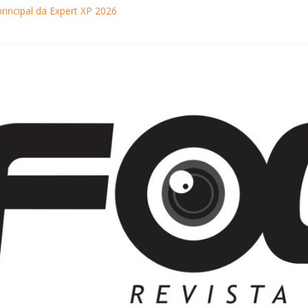
principal da Expert XP 2026
ebra sucesso em Coração Acelerado e anuncia retorno ao teatro com
achaça movimentam Paraty durante o inverno e reforçam a cidade com
ncontra com Will Smith em momento de descontração
o Museu Nacional apresentam o processo criativo do artista Vik Muniz