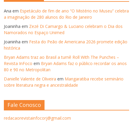
Ana
em
Espetáculo de fim de ano “O Mistério no Museu” celebra
a imaginação de 280 alunos do Rio de Janeiro
Joaninha
em
Zezé Di Camargo & Luciano celebram o Dia dos
Namorados no Espaço Unimed
Joaninha
em
Festa do Peão de Americana 2026 promete edição
histórica
Bryan Adams traz ao Brasil a turnê Roll With The Punches –
Revista InFoco
em
Bryan Adams faz o público recordar os anos
80 e 90 no Metropolitan
Danielle Valente de Oliveira
em
Mangaratiba recebe seminário
sobre literatura negra e ancestralidade
Fale Conosco
redacaorevistainfocorj@gmail.com