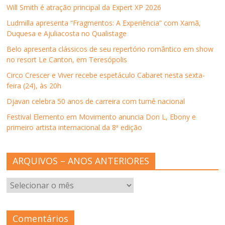
Will Smith é atração principal da Expert XP 2026
Ludmilla apresenta “Fragmentos: A Experiência” com Xamã,
Duquesa e Ajuliacosta no Qualistage
Belo apresenta clássicos de seu repertório romântico em show
no resort Le Canton, em Teresópolis
Circo Crescer e Viver recebe espetáculo Cabaret nesta sexta-
feira (24), às 20h
Djavan celebra 50 anos de carreira com turnê nacional
Festival Elemento em Movimento anuncia Don L, Ebony e
primeiro artista internacional da 8ª edição
ARQUIVOS – ANOS ANTERIORES
ARQUIVOS
–
ANOS
ANTERIORES
Comentários