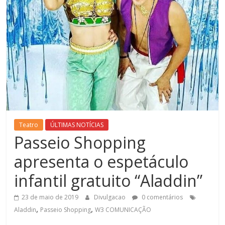
Teatro
ÚLTIMAS NOTÍCIAS
Passeio Shopping
apresenta o espetáculo
infantil gratuito “Aladdin”
23 de maio de 2019
Divulgacao
0 comentários
,
,
Aladdin
Passeio Shopping
W3 COMUNICAÇÃO