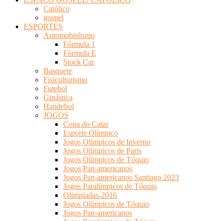
Católico
gospel
ESPORTES
Automobislismo
Fórmula 1
Fórmula E
Stock Car
Basquete
Fisiculturismo
Futebol
Ginástica
Handebol
JOGOS
Copa do Catar
Esporte Olímpico
Jogos Olímpicos de Inverno
Jogos Olímpicos de Paris
Jogos Olímpicos de Tóquio
Jogos Pan-americanos
Jogos Pan-americanos Santiago 2023
Jogos Paralímpicos de Tóquio
Olimpíadas-2016
Jogos Olímpicos de Tóquio
Jogos Pan-americanos