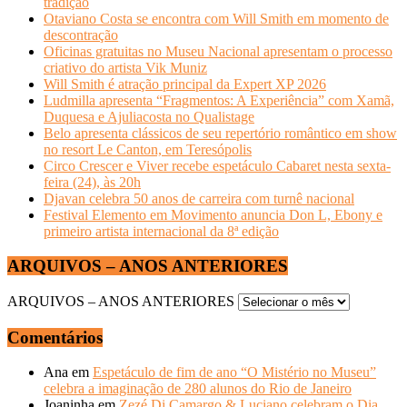
tradição
Otaviano Costa se encontra com Will Smith em momento de
descontração
Oficinas gratuitas no Museu Nacional apresentam o processo
criativo do artista Vik Muniz
Will Smith é atração principal da Expert XP 2026
Ludmilla apresenta “Fragmentos: A Experiência” com Xamã,
Duquesa e Ajuliacosta no Qualistage
Belo apresenta clássicos de seu repertório romântico em show
no resort Le Canton, em Teresópolis
Circo Crescer e Viver recebe espetáculo Cabaret nesta sexta-
feira (24), às 20h
Djavan celebra 50 anos de carreira com turnê nacional
Festival Elemento em Movimento anuncia Don L, Ebony e
primeiro artista internacional da 8ª edição
ARQUIVOS – ANOS ANTERIORES
ARQUIVOS – ANOS ANTERIORES
Comentários
Ana
em
Espetáculo de fim de ano “O Mistério no Museu”
celebra a imaginação de 280 alunos do Rio de Janeiro
Joaninha
em
Zezé Di Camargo & Luciano celebram o Dia