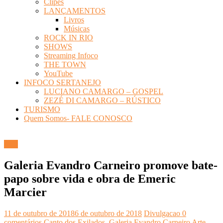
Clipes
LANÇAMENTOS
Livros
Músicas
ROCK IN RIO
SHOWS
Streaming Infoco
THE TOWN
YouTube
INFOCO SERTANEJO
LUCIANO CAMARGO – GOSPEL
ZEZÉ DI CAMARGO – RÚSTICO
TURISMO
Quem Somos- FALE CONOSCO
Arte
Galeria Evandro Carneiro promove bate-
papo sobre vida e obra de Emeric
Marcier
11 de outubro de 2018
6 de outubro de 2018
Divulgacao
0
comentários
Canto dos Exilados
,
Galeria Evandro Carneiro Arte
,