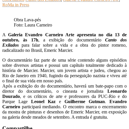
RoMa in Press
Obra Lava-pés
Foto: Laura Carneiro
A
Galeria Evandro Carneiro Arte
apresenta no dia 13 de
outubro, às 17h
, a exibição do documentário
Canto dos
Exilados
para falar sobre a vida e a obra do pintor romeno,
radicalizado no Brasil, Emeric Marcier.
O documentário faz parte de uma série contendo alguns episódios
sobre diversos artistas e possui um capítulo totalmente dedicado à
história de Marcier. Marcier, um jovem artista e judeu, chegou ao
Rio de Janeiro em 1940, fugindo da perseguição nazista e viveu até
o final de sua vida em nosso país.
Após a exibição do do documentário, haverá um bate-papo com o
diretor do documentário, o cineasta e jornalista
Leonardo
Dourado
, e os críticos de arte e professores da PUC-Rio e do
Parque Lage
Leonel Kaz
e
Guilherme Gutman
.
Evandro
Carneiro
participará mediando. O encontro marca o encerramento
da mostra de pinturas e desenhos de Emeric Marcier, em exposição
na galeria desde meados de setembro. A entrada é gratuita.
Compartilhe