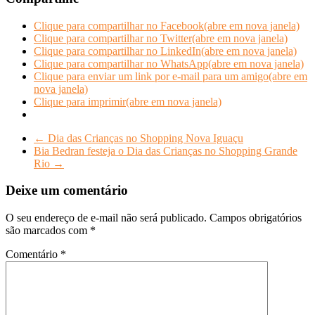
Clique para compartilhar no Facebook(abre em nova janela)
Clique para compartilhar no Twitter(abre em nova janela)
Clique para compartilhar no LinkedIn(abre em nova janela)
Clique para compartilhar no WhatsApp(abre em nova janela)
Clique para enviar um link por e-mail para um amigo(abre em
nova janela)
Clique para imprimir(abre em nova janela)
←
Dia das Crianças no Shopping Nova Iguaçu
Bia Bedran festeja o Dia das Crianças no Shopping Grande
Rio
→
Deixe um comentário
O seu endereço de e-mail não será publicado.
Campos obrigatórios
são marcados com
*
Comentário
*