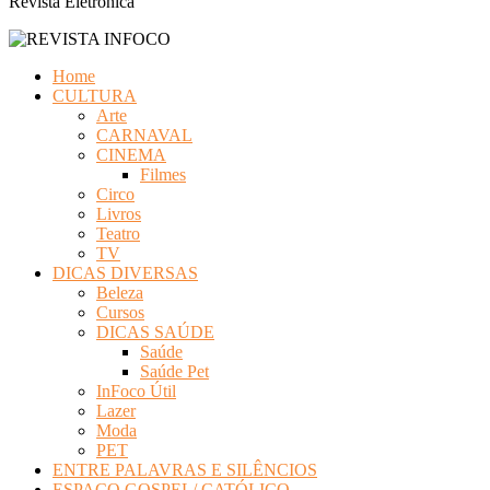
Revista Eletrônica
Home
CULTURA
Arte
CARNAVAL
CINEMA
Filmes
Circo
Livros
Teatro
TV
DICAS DIVERSAS
Beleza
Cursos
DICAS SAÚDE
Saúde
Saúde Pet
InFoco Útil
Lazer
Moda
PET
ENTRE PALAVRAS E SILÊNCIOS
ESPAÇO GOSPEL/ CATÓLICO