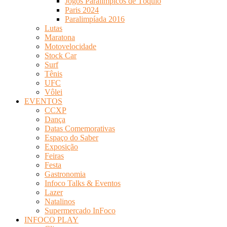
Jogos Paralímpicos de Tóquio
Paris 2024
Paralimpíada 2016
Lutas
Maratona
Motovelocidade
Stock Car
Surf
Tênis
UFC
Vôlei
EVENTOS
CCXP
Dança
Datas Comemorativas
Espaço do Saber
Exposição
Feiras
Festa
Gastronomia
Infoco Talks & Eventos
Lazer
Natalinos
Supermercado InFoco
INFOCO PLAY