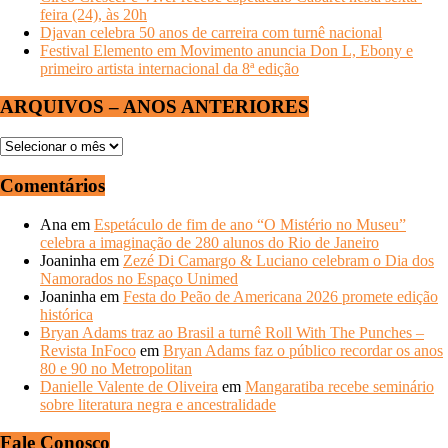
feira (24), às 20h
Djavan celebra 50 anos de carreira com turnê nacional
Festival Elemento em Movimento anuncia Don L, Ebony e
primeiro artista internacional da 8ª edição
ARQUIVOS – ANOS ANTERIORES
ARQUIVOS
–
ANOS
Comentários
ANTERIORES
Ana
em
Espetáculo de fim de ano “O Mistério no Museu”
celebra a imaginação de 280 alunos do Rio de Janeiro
Joaninha
em
Zezé Di Camargo & Luciano celebram o Dia dos
Namorados no Espaço Unimed
Joaninha
em
Festa do Peão de Americana 2026 promete edição
histórica
Bryan Adams traz ao Brasil a turnê Roll With The Punches –
Revista InFoco
em
Bryan Adams faz o público recordar os anos
80 e 90 no Metropolitan
Danielle Valente de Oliveira
em
Mangaratiba recebe seminário
sobre literatura negra e ancestralidade
Fale Conosco