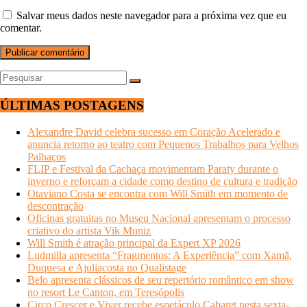
Salvar meus dados neste navegador para a próxima vez que eu
comentar.
ÚLTIMAS POSTAGENS
Alexandre David celebra sucesso em Coração Acelerado e
anuncia retorno ao teatro com Pequenos Trabalhos para Velhos
Palhaços
FLIP e Festival da Cachaça movimentam Paraty durante o
inverno e reforçam a cidade como destino de cultura e tradição
Otaviano Costa se encontra com Will Smith em momento de
descontração
Oficinas gratuitas no Museu Nacional apresentam o processo
criativo do artista Vik Muniz
Will Smith é atração principal da Expert XP 2026
Ludmilla apresenta “Fragmentos: A Experiência” com Xamã,
Duquesa e Ajuliacosta no Qualistage
Belo apresenta clássicos de seu repertório romântico em show
no resort Le Canton, em Teresópolis
Circo Crescer e Viver recebe espetáculo Cabaret nesta sexta-