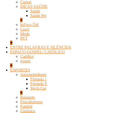
Cursos
DICAS SAÚDE
Saúde
Saúde Pet
InFoco Útil
Lazer
Moda
PET
ENTRE PALAVRAS E SILÊNCIOS
ESPAÇO GOSPEL/ CATÓLICO
Católico
gospel
ESPORTES
Automobislismo
Fórmula 1
Fórmula E
Stock Car
Basquete
Fisiculturismo
Futebol
Ginástica