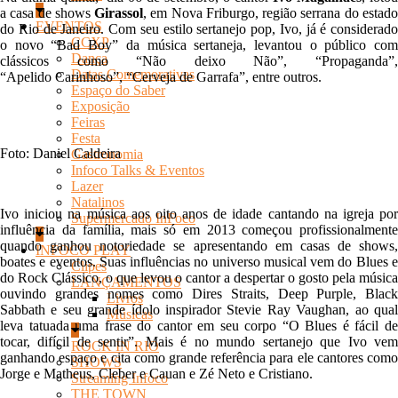
a casa de shows
Girassol
, em Nova Friburgo, região serrana do estad
EVENTOS
do Rio de Janeiro.
Com seu estilo sertanejo pop, Ivo, já é considerado
CCXP
o novo “Bad Boy” da música sertaneja, levantou o público com
Dança
clássicos como “Não deixo Não”, “Propaganda”,
Datas Comemorativas
“Apelido Carinhoso”, “Cerveja de Garrafa”, entre outros.
Espaço do Saber
Exposição
Feiras
Festa
Foto: Daniel Caldeira
Gastronomia
Infoco Talks & Eventos
Lazer
Natalinos
Ivo iniciou na música aos oito anos de idade cantando na igreja por
Supermercado InFoco
influência da família, mais só em 2013 começou profissionalmente
quando ganhou notoriedade se apresentando em casas de shows,
INFOCO PLAY
boates e eventos.
Suas influências no universo musical vem do Blues 
Clipes
do Rock Clássico, o que levou o cantor a despertar o gosto pela música
LANÇAMENTOS
ouvindo grandes nomes como Dires Straits, Deep Purple, Black
Livros
Sabbath e seu grande ídolo inspirador Stevie Ray Vaughan, ao qual
Músicas
leva tatuada uma frase do cantor em seu corpo “O Blues é fácil de
tocar, difícil de sentir”. Mais é no mundo sertanejo que Ivo vem
ROCK IN RIO
ganhando espaço e cita como grande referência para ele cantores como
SHOWS
Jorge e Matheus, Cleber e Cauan e Zé Neto e Cristiano.
Streaming Infoco
THE TOWN