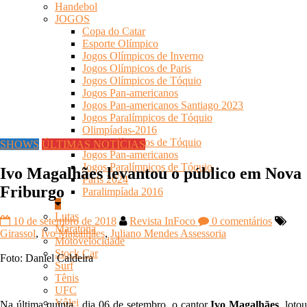
Handebol
JOGOS
Copa do Catar
Esporte Olímpico
Jogos Olímpicos de Inverno
Jogos Olímpicos de Paris
Jogos Olímpicos de Tóquio
Jogos Pan-americanos
Jogos Pan-americanos Santiago 2023
Jogos Paralímpicos de Tóquio
Olimpíadas-2016
Jogos Olímpicos de Tóquio
SHOWS
ÚLTIMAS NOTÍCIAS
Jogos Pan-americanos
Jogos Paralímpicos de Tóquio
Ivo Magalhães levantou o público em Nova
Paris 2024
Friburgo
Paralimpíada 2016
Lutas
10 de setembro de 2018
Revista InFoco
0 comentários
Maratona
Girassol
,
Ivo Magalhães
,
Juliano Mendes Assessoria
Motovelocidade
Stock Car
Foto: Daniel Caldeira
Surf
Tênis
UFC
Vôlei
Na última quinta, dia 06 de setembro, o cantor
Ivo Magalhães
, loto