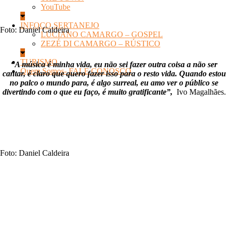
YouTube
INFOCO SERTANEJO
Foto: Daniel Caldeira
LUCIANO CAMARGO – GOSPEL
ZEZÉ DI CAMARGO – RÚSTICO
TURISMO
“A música é minha vida, eu não sei fazer outra coisa a não ser
Quem Somos- FALE CONOSCO
cantar, é claro que quero fazer isso para o resto vida. Quando estou
no palco o mundo para, é algo surreal, eu amo ver o público se
divertindo com o que eu faço, é muito gratificante”,
Ivo Magalhães.
Foto: Daniel Caldeira